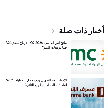
أخبار ذات صلة
نتائج اس ام سي Q2 2026: الأرباح تقفز 24%
فما توقعات النمو؟
--
الإنماء: نمو التمويل يرفع دخل العمليات 6.2%..
لماذا تباطأت أرباح الربع الثاني؟