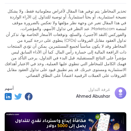
على مر السنين
تحذير المخاطر: يتم توفير هذا المقال لأغراض معلوماتية فقط، ولا يشكل
2. إعمار العقارية: نظرة عامة على الشركة
نصيحة استثمارية، أو بحثاً استثمارياً، أو توصية للتداول. إن الآراء الواردة
في هذا المقال تعبر عن وجهة نظر مؤلفها ولا تعكس بالضرورة موقف
3. أعلى سعر وصل له سهم إعمار العقارية على مر السنين
لمنصة Markets.com. عند النظر في تداول الأسهم، والمؤشرات،
4. العوامل التي ساعدت على ارتفاع سعر سهم إعمار
والفوركس (النقد الأجنبي)، والسلع، وتوقعات الأسعار الخاصة بها، تذكر أن
تداول العقود مقابل الفروقات (CFDs) ينطوي على درجة كبيرة من
5. تأثير ارتفاع سعر سهم إعمار على السوق
المخاطر وقد لا يكون مناسباً لجميع المستثمرين. يمكن أن تؤدي المنتجات
ذات الرافعة المالية إلى خسارة رأس المال. كما أن الأداء السابق ليس
6. التوقعات المستقبلية لسهم إعمار
مؤشراً على النتائج المستقبلية. قبل البدء في التداول، يرجى التأكد من
فهمك الكامل للمخاطر التي تنطوي عليها العملية، وخذ في الاعتبار أهدافك
7. خلاصة
الاستثمارية ومستوى خبرتك. قد يتم تطبيق قيود على تداول العقود مقابل
الفروقات على العملات الرقمية اعتماداً على النطاق القضائي.
أسهم
غرفة التداول
Ahmed Abushar