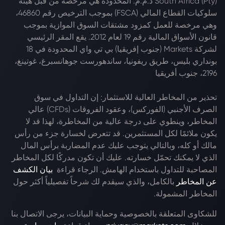
South Africa (Pty) ذ.م.م. المحدودة هي مرخصة من قبل هيئة
سلوكيات القطاع المالي (FSCA) بموجب الترخيص رقم 46860،
وهي مرخصة للعمل كمزود مشتقات السوق الموازية بموجب
قانون الأسواق المالية رقم 19 لعام 2012. يقع المقر الرئيسي
لشركة Markets (جنوب إفريقيا) بي تي واي المحدودة في 18
بونداري بليس، طريق ريفونيا، ساندهورست جوهانسبرغ، غوتينغ،
2196، جنوب أفريقيا
تحذير من المخاطر العالية للاستثمار: إن التداول في سوق
الصرف الأجنبي (الفوركس)، وعقود الفروقات (CFDs) عالي
المخاطر، وينطوي على درجة عالية من المخاطرة، لهذا قد لا
يكون ملائمًا لكل المستثمرين. قد تتعرض لخسارة جزء من رأس
مالك أو كله، وبالتالي يتوجب عليك عدم المضاربة برأس المال
الذي لا يمكنك تحمّل خسارته. عليك أن تكون مدركًا لكل المخاطر
المصاحبة للتداول باستخدام الهامش. الرجاء قراءة
بيان الكشف
عن المخاطر
بالكامل، والذي سيقدم لك شرحاً تفصيلياً أكثر حول
المخاطر المشمولة.
للشكاوى المتعلقة بالخصوصية وحماية البيانات، يرجى الاتصال بنا