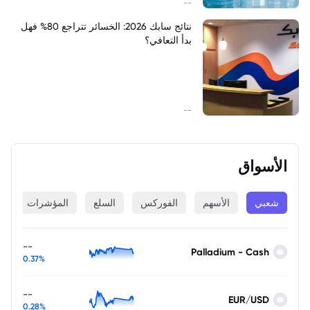
--
نتائج سابك 2026: الخسائر تتراجع 80% فهل
بدأ التعافي؟
--
الأسواق
شعبي
الأسهم
الفوركس
السلع
المؤشرات
ا
--
Palladium - Cash
0.37%
--
EUR/USD
0.28%