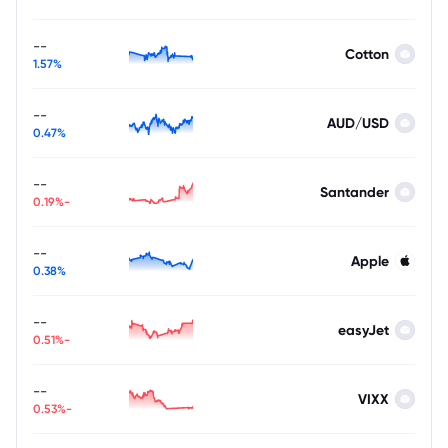
--
Cotton
1.57%
--
AUD/USD
0.47%
--
Santander
-0.19%
--
Apple
0.38%
--
easyJet
-0.51%
--
VIXX
-0.53%