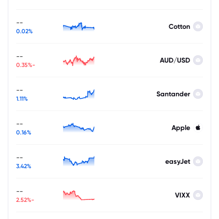
--
Cotton
0.02%
--
AUD/USD
-0.35%
--
Santander
1.11%
--
Apple
0.16%
--
easyJet
3.42%
--
VIXX
-2.52%