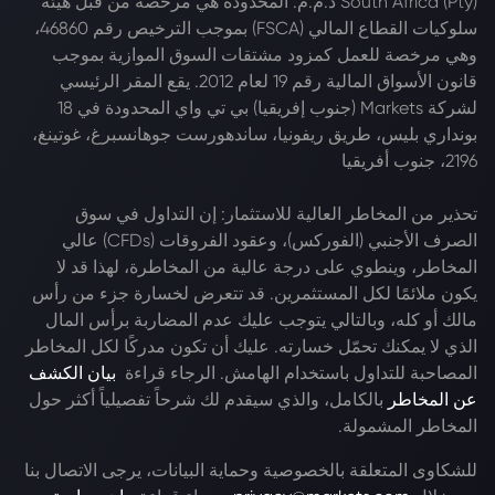
South Africa (Pty) ذ.م.م. المحدودة هي مرخصة من قبل هيئة
سلوكيات القطاع المالي (FSCA) بموجب الترخيص رقم 46860،
وهي مرخصة للعمل كمزود مشتقات السوق الموازية بموجب
قانون الأسواق المالية رقم 19 لعام 2012. يقع المقر الرئيسي
لشركة Markets (جنوب إفريقيا) بي تي واي المحدودة في 18
بونداري بليس، طريق ريفونيا، ساندهورست جوهانسبرغ، غوتينغ،
2196، جنوب أفريقيا
تحذير من المخاطر العالية للاستثمار: إن التداول في سوق
الصرف الأجنبي (الفوركس)، وعقود الفروقات (CFDs) عالي
المخاطر، وينطوي على درجة عالية من المخاطرة، لهذا قد لا
يكون ملائمًا لكل المستثمرين. قد تتعرض لخسارة جزء من رأس
مالك أو كله، وبالتالي يتوجب عليك عدم المضاربة برأس المال
الذي لا يمكنك تحمّل خسارته. عليك أن تكون مدركًا لكل المخاطر
المصاحبة للتداول باستخدام الهامش. الرجاء قراءة
بيان الكشف
عن المخاطر
بالكامل، والذي سيقدم لك شرحاً تفصيلياً أكثر حول
المخاطر المشمولة.
للشكاوى المتعلقة بالخصوصية وحماية البيانات، يرجى الاتصال بنا