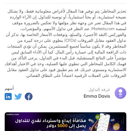
تحذير المخاطر: يتم توفير هذا المقال لأغراض معلوماتية فقط، ولا يشكل
نصيحة استثمارية، أو بحثاً استثمارياً، أو توصية للتداول. إن الآراء الواردة
في هذا المقال تعبر عن وجهة نظر مؤلفها ولا تعكس بالضرورة موقف
لمنصة Markets.com. عند النظر في تداول الأسهم، والمؤشرات،
والفوركس (النقد الأجنبي)، والسلع، وتوقعات الأسعار الخاصة بها، تذكر أن
تداول العقود مقابل الفروقات (CFDs) ينطوي على درجة كبيرة من
المخاطر وقد لا يكون مناسباً لجميع المستثمرين. يمكن أن تؤدي المنتجات
ذات الرافعة المالية إلى خسارة رأس المال. كما أن الأداء السابق ليس
مؤشراً على النتائج المستقبلية. قبل البدء في التداول، يرجى التأكد من
فهمك الكامل للمخاطر التي تنطوي عليها العملية، وخذ في الاعتبار أهدافك
الاستثمارية ومستوى خبرتك. قد يتم تطبيق قيود على تداول العقود مقابل
الفروقات على العملات الرقمية اعتماداً على النطاق القضائي.
أسهم
غرفة التداول
Emma Davis