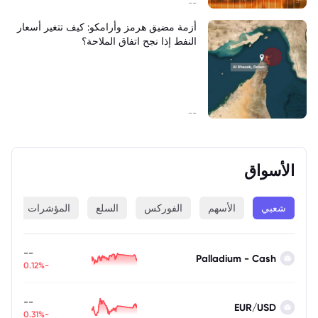
--
أزمة مضيق هرمز وأرامكو: كيف تتغير أسعار
النفط إذا نجح اتفاق الملاحة؟
--
الأسواق
شعبي
الأسهم
الفوركس
السلع
المؤشرات
ا
--
Palladium - Cash
-0.12%
--
EUR/USD
-0.31%