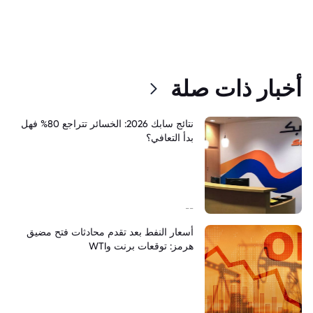
أخبار ذات صلة
نتائج سابك 2026: الخسائر تتراجع 80% فهل
بدأ التعافي؟
--
أسعار النفط بعد تقدم محادثات فتح مضيق
هرمز: توقعات برنت وWTI