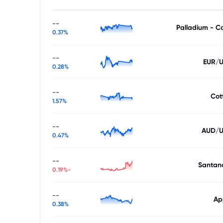
--
Palladium - C
0.37%
--
EUR/
0.28%
--
Cot
1.57%
--
AUD/
0.47%
--
Santan
-0.19%
--
Ap
0.38%