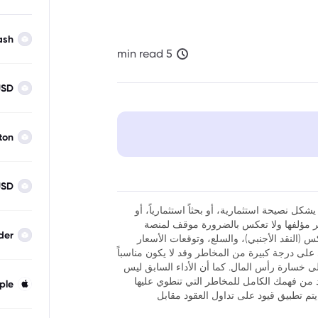
ash
5 min read
USD
ton
USD
شكل نصيحة استثمارية، أو بحثاً استثمارياً، أو
نظر مؤلفها ولا تعكس بالضرورة موقف لمنصة
der
فوركس (النقد الأجنبي)، والسلع، وتوقعات الأسعار
ر أن تداول العقود مقابل الفروقات (CFDs) ينطوي على درجة كبيرة من المخاطر وقد لا يكون مناسباً
لى خسارة رأس المال. كما أن الأداء السابق ليس
كد من فهمك الكامل للمخاطر التي تنطوي عليها
ple
يتم تطبيق قيود على تداول العقود مقابل