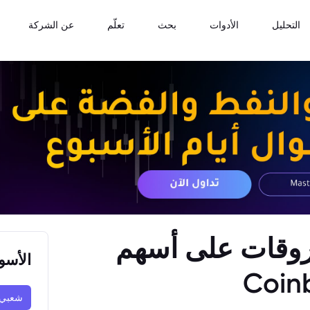
التحليل
الأدوات
بحث
تعلّم
عن الشركة
فروقات على أسهم
الأسو
ية: Coinbase،
شعبي