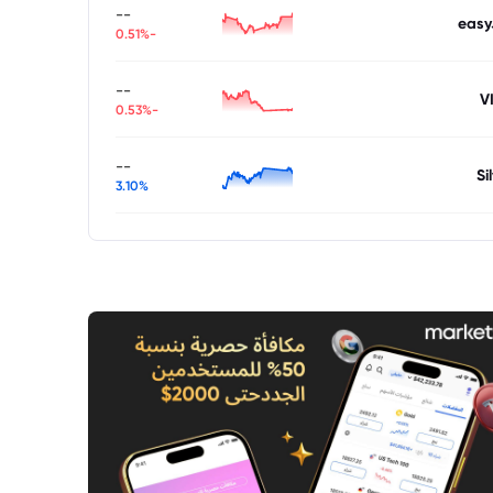
--
easy
-0.51%
--
V
-0.53%
--
Si
3.10%