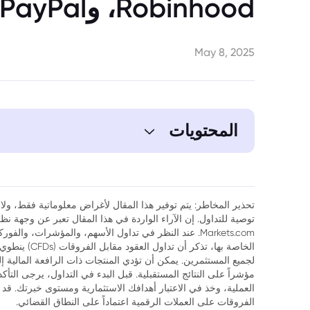
Robinhood، وPayPal
May 8, 2025
المحتويات
تحذير المخاطر: يتم توفير هذا المقال لأغراض معلوماتية فقط، ولا ي
توصية للتداول. إن الآراء الواردة في هذا المقال تعبر عن وجهة 
Markets.com. عند النظر في تداول الأسهم، والمؤشرات، وال
الخاصة بها، تذك
لجميع المستثمرين. يمكن أن تؤدي المنتجات ذات الرافعة المالية إ
مؤشراً على النتائج المستقبلية. قبل البدء في التداول، يرجى التأ
العملية، وخذ في الاعتبار أهدافك الاستثمارية ومستوى خبرتك. قد 
الفروقات على العملات الرقمية اعتماداً على النطاق القضائي.