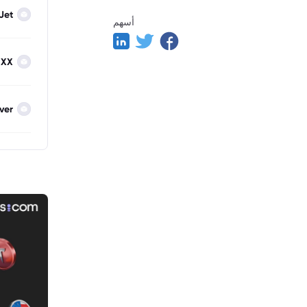
Jet
أسهم
IXX
lver