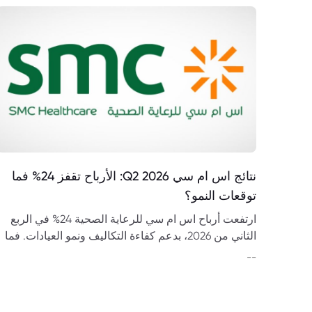
نتائج اس ام سي Q2 2026: الأرباح تقفز 24% فما
توقعات النمو؟
ارتفعت أرباح اس ام سي للرعاية الصحية 24% في الربع
الثاني من 2026، بدعم كفاءة التكاليف ونمو العيادات. فما
أثر مشروع مستشفى سابك على التوقعات؟
--