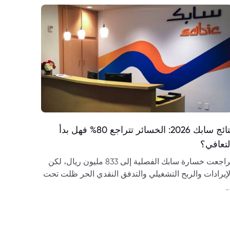
نتائج سابك 2026: الخسائر تتراجع 80% فهل بدأ
لتعافي؟
تراجعت خسارة سابك الفصلية إلى 833 مليون ريال، لكن
لإيرادات والربح التشغيلي والتدفق النقدي الحر ظلت تحت
لضغط. فهل بدأ التعافي؟
-