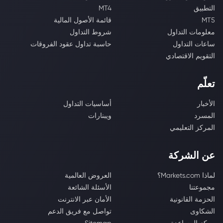
التطبيق
MT4
MT5
قائمة الأصول المالية
معلومات التداول
شروط التداول
ساعات التداول
حاسبة تداول عقود الفروقات
التقويم الاقتصادي
تعلّم
الأخبار
أساسيات التداول
المسرد
ويبنارات
المركز التعليمي
عن الشركة
لماذا Markets.com؟
العروض العالمية
مجموعتنا
الأسئلة الشائعة
الحزمة القانونية
الأمان عبر الانترنت
الشكاوى
تواصل مع فريق الدعم