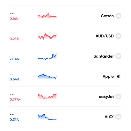
--
Cotton
-0.14%
--
AUD/USD
-0.25%
--
Santander
2.04%
--
Apple
0.64%
--
easyJet
-0.77%
--
VIXX
0.34%