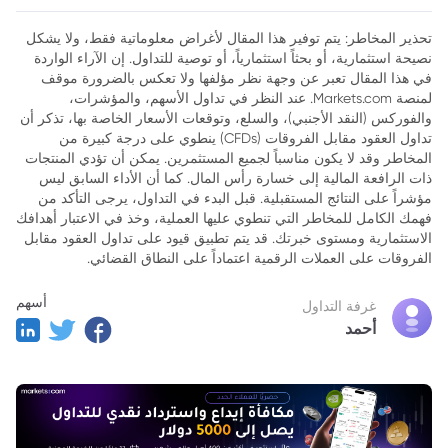
تحذير المخاطر: يتم توفير هذا المقال لأغراض معلوماتية فقط، ولا يشكل
نصيحة استثمارية، أو بحثاً استثمارياً، أو توصية للتداول. إن الآراء الواردة
في هذا المقال تعبر عن وجهة نظر مؤلفها ولا تعكس بالضرورة موقف
لمنصة Markets.com. عند النظر في تداول الأسهم، والمؤشرات،
والفوركس (النقد الأجنبي)، والسلع، وتوقعات الأسعار الخاصة بها، تذكر أن
تداول العقود مقابل الفروقات (CFDs) ينطوي على درجة كبيرة من
المخاطر وقد لا يكون مناسباً لجميع المستثمرين. يمكن أن تؤدي المنتجات
ذات الرافعة المالية إلى خسارة رأس المال. كما أن الأداء السابق ليس
مؤشراً على النتائج المستقبلية. قبل البدء في التداول، يرجى التأكد من
فهمك الكامل للمخاطر التي تنطوي عليها العملية، وخذ في الاعتبار أهدافك
الاستثمارية ومستوى خبرتك. قد يتم تطبيق قيود على تداول العقود مقابل
الفروقات على العملات الرقمية اعتماداً على النطاق القضائي.
أسهم
غرفة التداول
أحمد