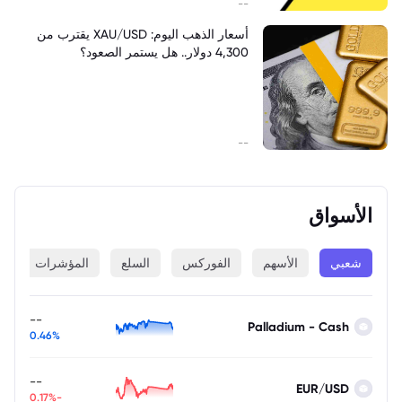
--
أسعار الذهب اليوم: XAU/USD يقترب من
4,300 دولار.. هل يستمر الصعود؟
--
الأسواق
شعبي
الأسهم
الفوركس
السلع
المؤشرات
ا
--
Palladium - Cash
0.46%
--
EUR/USD
-0.17%