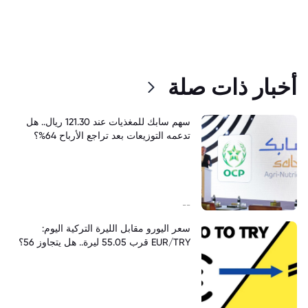
أخبار ذات صلة
سهم سابك للمغذيات عند 121.30 ريال.. هل
تدعمه التوزيعات بعد تراجع الأرباح 64%؟
--
سعر اليورو مقابل الليرة التركية اليوم:
EUR/TRY قرب 55.05 ليرة.. هل يتجاوز 56؟