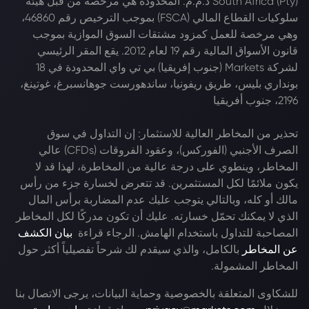
South Africa (Pty) ذ.م.م. المحدودة هي مرخصة من قبل هيئة
سلوكيات القطاع المالي (FSCA) بموجب الترخيص رقم 46860،
وهي مرخصة للعمل كمزود مشتقات السوق الموازية بموجب
قانون الأسواق المالية رقم 19 لعام 2012. يقع المقر الرئيسي
لشركة Markets (جنوب إفريقيا) بي تي واي المحدودة في 18
بونداري بليس، طريق ريفونيا، ساندهورست جوهانسبرغ، غوتينغ،
2196، جنوب أفريقيا
تحذير من المخاطر العالية للاستثمار: إن التداول في سوق
الصرف الأجنبي (الفوركس)، وعقود الفروقات (CFDs) عالي
المخاطر، وينطوي على درجة عالية من المخاطرة، لهذا قد لا
يكون ملائمًا لكل المستثمرين. قد تتعرض لخسارة جزء من رأس
مالك أو كله، وبالتالي يتوجب عليك عدم المضاربة برأس المال
الذي لا يمكنك تحمّل خسارته. عليك أن تكون مدركًا لكل المخاطر
المصاحبة للتداول باستخدام الهامش. الرجاء قراءة
بيان الكشف
عن المخاطر
بالكامل، والذي سيقدم لك شرحاً تفصيلياً أكثر حول
المخاطر المشمولة.
للشكاوى المتعلقة بالخصوصية وحماية البيانات، يرجى الاتصال بنا