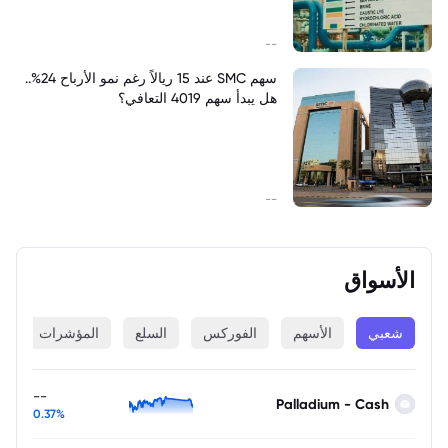
--
سهم SMC عند 15 ريالاً رغم نمو الأرباح 24%..
هل يبدأ سهم 4019 التعافي؟
--
الأسواق
شعبي
الأسهم
الفوركس
السلع
المؤشرات
ا
--
Palladium - Cash
0.37%