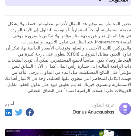
1. الاثنين، 20 يناير: طلبيات الآلات اليابانية والإنتاج الصناعي
2. الثلاثاء، 21 يناير: الوظائف في المملكة المتحدة وأرقام ZEW الألمانية
تحذير المخاطر: يتم توفير هذا المقال لأغراض معلوماتية فقط، ولا يشكل
ومؤشر أسعار المستهلك الكندي
نصيحة استثمارية، أو بحثاً استثمارياً، أو توصية للتداول. إن الآراء الواردة
في هذا المقال تعبر عن وجهة نظر مؤلفها ولا تعكس بالضرورة موقف
3. الأربعاء، 22 يناير: التضخم في نيوزيلاندا، مؤشر أسعار الإنتاج
لمنصة Markets.com. عند النظر في تداول الأسهم، والمؤشرات،
الصناعي الكندي
والفوركس (النقد الأجنبي)، والسلع، وتوقعات الأسعار الخاصة بها، تذكر أن
4. الخميس، 23 يناير: موازنة اليابان التجارية، ومبيعات التجزئة الكندية،
تداول العقود مقابل الفروقات (CFDs) ينطوي على درجة كبيرة من
ومطالبات البطالة الأمريكية
المخاطر وقد لا يكون مناسباً لجميع المستثمرين. يمكن أن تؤدي المنتجات
ذات الرافعة المالية إلى خسارة رأس المال. كما أن الأداء السابق ليس
5. الجمعة، 24 يناير: مؤشر أسعار المستهلك الياباني وقرار سعر
مؤشراً على النتائج المستقبلية. قبل البدء في التداول، يرجى التأكد من
الفائدة من بنك اليابان
فهمك الكامل للمخاطر التي تنطوي عليها العملية، وخذ في الاعتبار أهدافك
الاستثمارية ومستوى خبرتك. قد يتم تطبيق قيود على تداول العقود مقابل
الفروقات على العملات الرقمية اعتماداً على النطاق القضائي.
أسهم
غرفة التداول
Darius Anucauskas