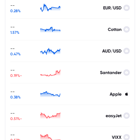
--
EUR/USD
0.28%
--
Cotton
1.57%
--
AUD/USD
0.47%
--
Santander
-0.19%
--
Apple
0.38%
--
easyJet
-0.51%
--
VIXX