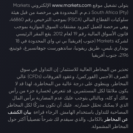
يتولى تشغيل موقع
www.markets.com
الإلكتروني Markets
South Africa (Pty) ذ.م.م. المحدودة هي مرخصة من قبل هيئة
سلوكيات القطاع المالي (FSCA) بموجب الترخيص رقم 46860،
وهي مرخصة للعمل كمزود مشتقات السوق الموازية بموجب
قانون الأسواق المالية رقم 19 لعام 2012. يقع المقر الرئيسي
لشركة Markets (جنوب إفريقيا) بي تي واي المحدودة في 18
بونداري بليس، طريق ريفونيا، ساندهورست جوهانسبرغ، غوتينغ،
2196، جنوب أفريقيا
تحذير من المخاطر العالية للاستثمار: إن التداول في سوق
الصرف الأجنبي (الفوركس)، وعقود الفروقات (CFDs) عالي
المخاطر، وينطوي على درجة عالية من المخاطرة، لهذا قد لا
يكون ملائمًا لكل المستثمرين. قد تتعرض لخسارة جزء من رأس
مالك أو كله، وبالتالي يتوجب عليك عدم المضاربة برأس المال
الذي لا يمكنك تحمّل خسارته. عليك أن تكون مدركًا لكل المخاطر
المصاحبة للتداول باستخدام الهامش. الرجاء قراءة
بيان الكشف
عن المخاطر
بالكامل، والذي سيقدم لك شرحاً تفصيلياً أكثر حول
المخاطر المشمولة.