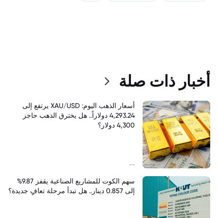
أخبار ذات صلة
أسعار الذهب اليوم: XAU/USD يرتفع إلى
4,293.24 دولاراً.. هل يخترق الذهب حاجز
4,300 دولار؟
--
سهم الكوت للمشاريع الصناعية يقفز 9.87%
إلى 0.857 دينار.. هل تبدأ مرحلة تعافٍ جديدة؟