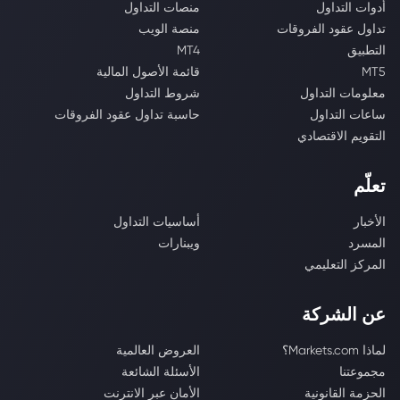
أدوات التداول
منصات التداول
تداول عقود الفروقات
منصة الويب
التطبيق
MT4
MT5
قائمة الأصول المالية
معلومات التداول
شروط التداول
ساعات التداول
حاسبة تداول عقود الفروقات
التقويم الاقتصادي
تعلّم
الأخبار
أساسيات التداول
المسرد
ويبنارات
المركز التعليمي
عن الشركة
لماذا Markets.com؟
العروض العالمية
مجموعتنا
الأسئلة الشائعة
الحزمة القانونية
الأمان عبر الانترنت