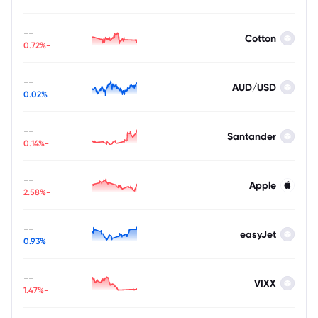
--
Cotton
-0.72%
--
AUD/USD
0.02%
--
Santander
-0.14%
--
Apple
-2.58%
--
easyJet
0.93%
--
VIXX
-1.47%