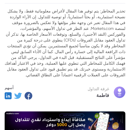
2. الخلفية القانونية وأساس القرار
تحذير المخاطر: يتم توفير هذا المقال لأغراض معلوماتية فقط، ولا يشكل
نصيحة استثمارية، أو بحثاً استثمارياً، أو توصية للتداول. إن الآراء الواردة
3. نطاق الأهلية ومتطلبات التقديم
في هذا المقال تعبر عن وجهة نظر مؤلفها ولا تعكس بالضرورة موقف
4. قيود وتفاصيل عملية الاسترداد
لمنصة Markets.com. عند النظر في تداول الأسهم، والمؤشرات،
والفوركس (النقد الأجنبي)، والسلع، وتوقعات الأسعار الخاصة بها، تذكر أن
5. تأثير على الشركات والمستهلكين
تداول العقود مقابل الفروقات (CFDs) ينطوي على درجة كبيرة من
المخاطر وقد لا يكون مناسباً لجميع المستثمرين. يمكن أن تؤدي المنتجات
ذات الرافعة المالية إلى خسارة رأس المال. كما أن الأداء السابق ليس
مؤشراً على النتائج المستقبلية. قبل البدء في التداول، يرجى التأكد من
فهمك الكامل للمخاطر التي تنطوي عليها العملية، وخذ في الاعتبار أهدافك
الاستثمارية ومستوى خبرتك. قد يتم تطبيق قيود على تداول العقود مقابل
الفروقات على العملات الرقمية اعتماداً على النطاق القضائي.
أسهم
غرفة التداول
فاطمة