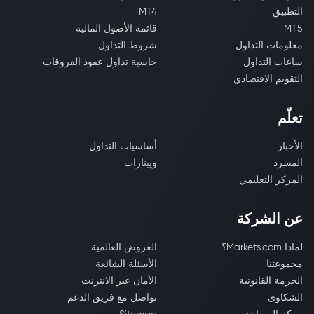
التطبيق
MT4
MT5
قائمة الأصول المالية
معلومات التداول
شروط التداول
ساعات التداول
حاسبة تداول عقود الفروقات
التقويم الاقتصادي
تعلّم
الأخبار
أساسيات التداول
المسرد
ويبنارات
المركز التعليمي
عن الشركة
لماذا Markets.com؟
العروض العالمية
مجموعتنا
الأسئلة الشائعة
الحزمة القانونية
الأمان عبر الانترنت
الشكاوى
تواصل مع فريق الدعم