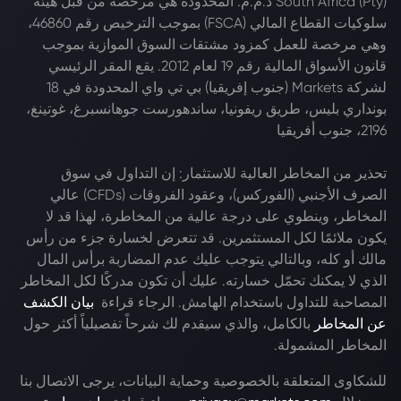
South Africa (Pty) ذ.م.م. المحدودة هي مرخصة من قبل هيئة
سلوكيات القطاع المالي (FSCA) بموجب الترخيص رقم 46860،
وهي مرخصة للعمل كمزود مشتقات السوق الموازية بموجب
قانون الأسواق المالية رقم 19 لعام 2012. يقع المقر الرئيسي
لشركة Markets (جنوب إفريقيا) بي تي واي المحدودة في 18
بونداري بليس، طريق ريفونيا، ساندهورست جوهانسبرغ، غوتينغ،
2196، جنوب أفريقيا
تحذير من المخاطر العالية للاستثمار: إن التداول في سوق
الصرف الأجنبي (الفوركس)، وعقود الفروقات (CFDs) عالي
المخاطر، وينطوي على درجة عالية من المخاطرة، لهذا قد لا
يكون ملائمًا لكل المستثمرين. قد تتعرض لخسارة جزء من رأس
مالك أو كله، وبالتالي يتوجب عليك عدم المضاربة برأس المال
الذي لا يمكنك تحمّل خسارته. عليك أن تكون مدركًا لكل المخاطر
المصاحبة للتداول باستخدام الهامش. الرجاء قراءة
بيان الكشف
عن المخاطر
بالكامل، والذي سيقدم لك شرحاً تفصيلياً أكثر حول
المخاطر المشمولة.
للشكاوى المتعلقة بالخصوصية وحماية البيانات، يرجى الاتصال بنا