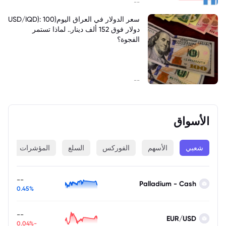
--
سعر الدولار في العراق اليوم(USD/IQD): 100
دولار فوق 152 ألف دينار.. لماذا تستمر
الفجوة؟
--
الأسواق
شعبي
الأسهم
الفوركس
السلع
المؤشرات
ا
--
Palladium - Cash
0.45%
--
EUR/USD
-0.04%