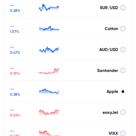
--
EUR/USD
0.28%
--
Cotton
1.57%
--
AUD/USD
0.47%
--
Santander
-0.19%
--
Apple
0.38%
--
easyJet
-0.51%
--
VIXX