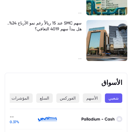
--
سهم SMC عند 15 ريالاً رغم نمو الأرباح 24%..
هل يبدأ سهم 4019 التعافي؟
--
الأسواق
شعبي
الأسهم
الفوركس
السلع
المؤشرات
ا
--
Palladium - Cash
0.37%