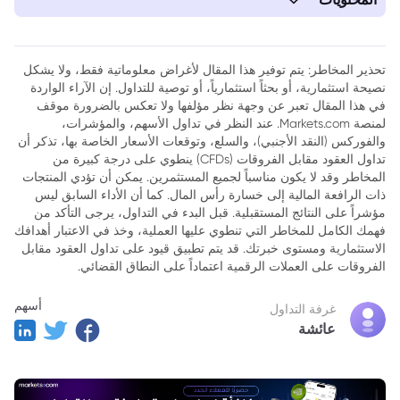
1. السفير الأمريكي لدى الناتو يحث روسيا على إنهاء الصراع الأوكراني
تحذير المخاطر: يتم توفير هذا المقال لأغراض معلوماتية فقط، ولا يشكل
نصيحة استثمارية، أو بحثاً استثمارياً، أو توصية للتداول. إن الآراء الواردة
في هذا المقال تعبر عن وجهة نظر مؤلفها ولا تعكس بالضرورة موقف
لمنصة Markets.com. عند النظر في تداول الأسهم، والمؤشرات،
والفوركس (النقد الأجنبي)، والسلع، وتوقعات الأسعار الخاصة بها، تذكر أن
تداول العقود مقابل الفروقات (CFDs) ينطوي على درجة كبيرة من
المخاطر وقد لا يكون مناسباً لجميع المستثمرين. يمكن أن تؤدي المنتجات
ذات الرافعة المالية إلى خسارة رأس المال. كما أن الأداء السابق ليس
مؤشراً على النتائج المستقبلية. قبل البدء في التداول، يرجى التأكد من
فهمك الكامل للمخاطر التي تنطوي عليها العملية، وخذ في الاعتبار أهدافك
الاستثمارية ومستوى خبرتك. قد يتم تطبيق قيود على تداول العقود مقابل
الفروقات على العملات الرقمية اعتماداً على النطاق القضائي.
أسهم
غرفة التداول
عائشة