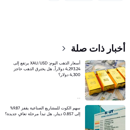
أخبار ذات صلة
أسعار الذهب اليوم: XAU/USD يرتفع إلى
4,293.24 دولاراً.. هل يخترق الذهب حاجز
4,300 دولار؟
--
سهم الكوت للمشاريع الصناعية يقفز 9.87%
إلى 0.857 دينار.. هل تبدأ مرحلة تعافٍ جديدة؟