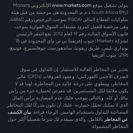
يتولى تشغيل موقع
www.markets.com
الإلكتروني Markets
South Africa (Pty) ذ.م.م. المحدودة هي مرخصة من قبل هيئة
سلوكيات القطاع المالي (FSCA) بموجب الترخيص رقم 46860،
وهي مرخصة للعمل كمزود مشتقات السوق الموازية بموجب
قانون الأسواق المالية رقم 19 لعام 2012. يقع المقر الرئيسي
لشركة Markets (جنوب إفريقيا) بي تي واي المحدودة في 18
بونداري بليس، طريق ريفونيا، ساندهورست جوهانسبرغ، غوتينغ،
2196، جنوب أفريقيا
تحذير من المخاطر العالية للاستثمار: إن التداول في سوق
الصرف الأجنبي (الفوركس)، وعقود الفروقات (CFDs) عالي
المخاطر، وينطوي على درجة عالية من المخاطرة، لهذا قد لا
يكون ملائمًا لكل المستثمرين. قد تتعرض لخسارة جزء من رأس
مالك أو كله، وبالتالي يتوجب عليك عدم المضاربة برأس المال
الذي لا يمكنك تحمّل خسارته. عليك أن تكون مدركًا لكل المخاطر
المصاحبة للتداول باستخدام الهامش. الرجاء قراءة
بيان الكشف
عن المخاطر
بالكامل، والذي سيقدم لك شرحاً تفصيلياً أكثر حول
المخاطر المشمولة.