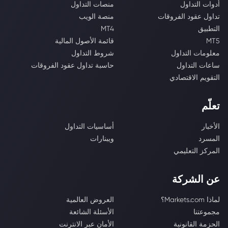
أدوات التداول
منصات التداول
تداول عقود الفروقات
منصة الويب
التطبيق
MT4
MT5
قائمة الأصول المالية
معلومات التداول
شروط التداول
ساعات التداول
حاسبة تداول عقود الفروقات
التقويم الاقتصادي
تعلّم
الأخبار
أساسيات التداول
المسرد
ويبنارات
المركز التعليمي
عن الشركة
لماذا Markets.com؟
العروض العالمية
مجموعتنا
الأسئلة الشائعة
الحزمة القانونية
الأمان عبر الانترنت