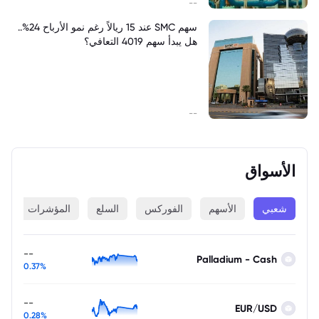
--
سهم SMC عند 15 ريالاً رغم نمو الأرباح 24%..
هل يبدأ سهم 4019 التعافي؟
--
الأسواق
شعبي
الأسهم
الفوركس
السلع
المؤشرات
ا
--
Palladium - Cash
0.37%
--
EUR/USD
0.28%