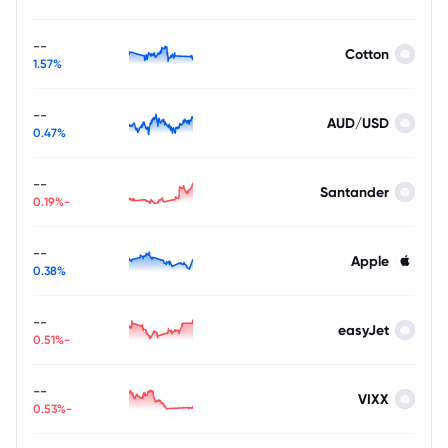
--
Cotton
1.57%
--
AUD/USD
0.47%
--
Santander
-0.19%
--
Apple
0.38%
--
easyJet
-0.51%
--
VIXX
-0.53%