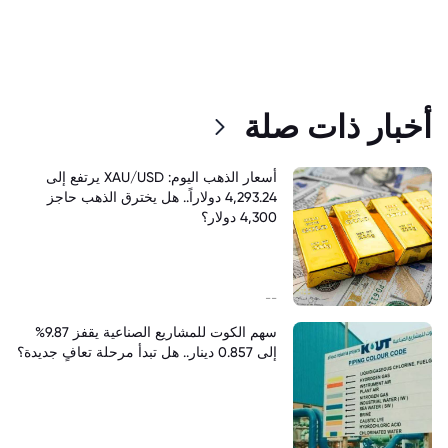
أخبار ذات صلة
أسعار الذهب اليوم: XAU/USD يرتفع إلى
4,293.24 دولاراً.. هل يخترق الذهب حاجز
4,300 دولار؟
--
سهم الكوت للمشاريع الصناعية يقفز 9.87%
إلى 0.857 دينار.. هل تبدأ مرحلة تعافٍ جديدة؟