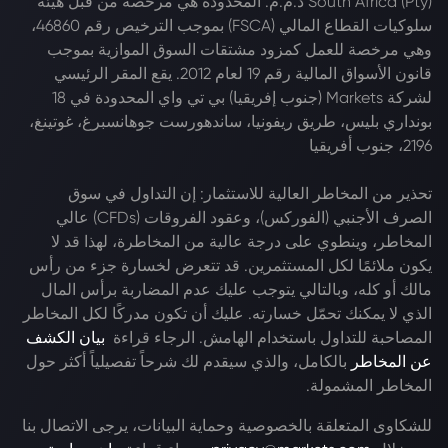
South Africa (Pty) ذ.م.م. المحدودة هي مرخصة من قبل هيئة
سلوكيات القطاع المالي (FSCA) بموجب الترخيص رقم 46860،
وهي مرخصة للعمل كمزود مشتقات السوق الموازية بموجب
قانون الأسواق المالية رقم 19 لعام 2012. يقع المقر الرئيسي
لشركة Markets (جنوب إفريقيا) بي تي واي المحدودة في 18
بونداري بليس، طريق ريفونيا، ساندهورست جوهانسبرغ، غوتينغ،
2196، جنوب أفريقيا
تحذير من المخاطر العالية للاستثمار: إن التداول في سوق
الصرف الأجنبي (الفوركس)، وعقود الفروقات (CFDs) عالي
المخاطر، وينطوي على درجة عالية من المخاطرة، لهذا قد لا
يكون ملائمًا لكل المستثمرين. قد تتعرض لخسارة جزء من رأس
مالك أو كله، وبالتالي يتوجب عليك عدم المضاربة برأس المال
الذي لا يمكنك تحمّل خسارته. عليك أن تكون مدركًا لكل المخاطر
المصاحبة للتداول باستخدام الهامش. الرجاء قراءة
بيان الكشف
عن المخاطر
بالكامل، والذي سيقدم لك شرحاً تفصيلياً أكثر حول
المخاطر المشمولة.
للشكاوى المتعلقة بالخصوصية وحماية البيانات، يرجى الاتصال بنا