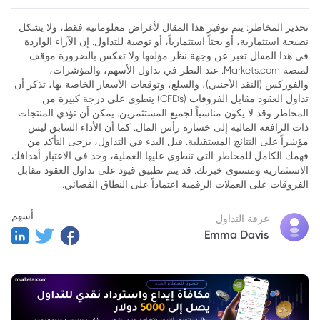
تحذير المخاطر: يتم توفير هذا المقال لأغراض معلوماتية فقط، ولا يشكل
نصيحة استثمارية، أو بحثاً استثمارياً، أو توصية للتداول. إن الآراء الواردة
في هذا المقال تعبر عن وجهة نظر مؤلفها ولا تعكس بالضرورة موقف
لمنصة Markets.com. عند النظر في تداول الأسهم، والمؤشرات،
والفوركس (النقد الأجنبي)، والسلع، وتوقعات الأسعار الخاصة بها، تذكر أن
تداول العقود مقابل الفروقات (CFDs) ينطوي على درجة كبيرة من
المخاطر وقد لا يكون مناسباً لجميع المستثمرين. يمكن أن تؤدي المنتجات
ذات الرافعة المالية إلى خسارة رأس المال. كما أن الأداء السابق ليس
مؤشراً على النتائج المستقبلية. قبل البدء في التداول، يرجى التأكد من
فهمك الكامل للمخاطر التي تنطوي عليها العملية، وخذ في الاعتبار أهدافك
الاستثمارية ومستوى خبرتك. قد يتم تطبيق قيود على تداول العقود مقابل
الفروقات على العملات الرقمية اعتماداً على النطاق القضائي.
أسهم
غرفة التداول
Emma Davis