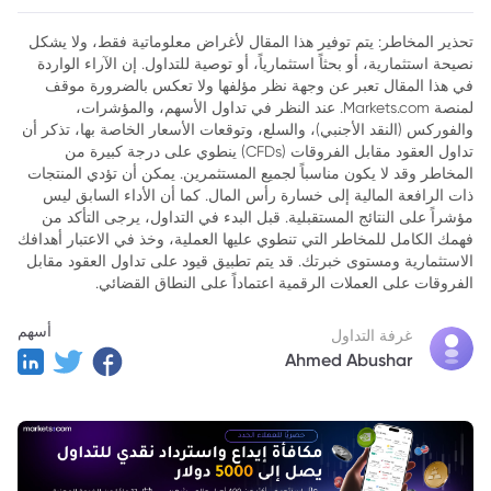
2. أبرز العوامل المؤثرة في سعر صرف الدرهم الإماراتي مقابل
تحذير المخاطر: يتم توفير هذا المقال لأغراض معلوماتية فقط، ولا يشكل
الدرهم المغربي
نصيحة استثمارية، أو بحثاً استثمارياً، أو توصية للتداول. إن الآراء الواردة
في هذا المقال تعبر عن وجهة نظر مؤلفها ولا تعكس بالضرورة موقف
3. آخر الأخبار والتطورات في سعر صرف الدرهم الإماراتي مقابل
لمنصة Markets.com. عند النظر في تداول الأسهم، والمؤشرات،
الدرهم المغربي
والفوركس (النقد الأجنبي)، والسلع، وتوقعات الأسعار الخاصة بها، تذكر أن
4. التوقعات المستقبلية لسعر صرف الدرهم الإماراتي مقابل الدرهم
تداول العقود مقابل الفروقات (CFDs) ينطوي على درجة كبيرة من
المغربي
المخاطر وقد لا يكون مناسباً لجميع المستثمرين. يمكن أن تؤدي المنتجات
ذات الرافعة المالية إلى خسارة رأس المال. كما أن الأداء السابق ليس
5. استراتيجيات الاستثمار في ظل سعر صرف الدرهم الإماراتي مقابل
مؤشراً على النتائج المستقبلية. قبل البدء في التداول، يرجى التأكد من
الدرهم المغربي
فهمك الكامل للمخاطر التي تنطوي عليها العملية، وخذ في الاعتبار أهدافك
الاستثمارية ومستوى خبرتك. قد يتم تطبيق قيود على تداول العقود مقابل
6. أزواج فوركس أخرى تستحق النظر
الفروقات على العملات الرقمية اعتماداً على النطاق القضائي.
7. خاتمة
أسهم
غرفة التداول
Ahmed Abushar