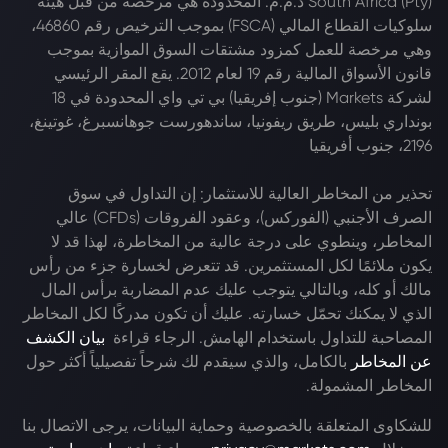
South Africa (Pty) ذ.م.م. المحدودة هي مرخصة من قبل هيئة
سلوكيات القطاع المالي (FSCA) بموجب الترخيص رقم 46860،
وهي مرخصة للعمل كمزود مشتقات السوق الموازية بموجب
قانون الأسواق المالية رقم 19 لعام 2012. يقع المقر الرئيسي
لشركة Markets (جنوب إفريقيا) بي تي واي المحدودة في 18
بونداري بليس، طريق ريفونيا، ساندهورست جوهانسبرغ، غوتينغ،
2196، جنوب أفريقيا
تحذير من المخاطر العالية للاستثمار: إن التداول في سوق
الصرف الأجنبي (الفوركس)، وعقود الفروقات (CFDs) عالي
المخاطر، وينطوي على درجة عالية من المخاطرة، لهذا قد لا
يكون ملائمًا لكل المستثمرين. قد تتعرض لخسارة جزء من رأس
مالك أو كله، وبالتالي يتوجب عليك عدم المضاربة برأس المال
الذي لا يمكنك تحمّل خسارته. عليك أن تكون مدركًا لكل المخاطر
المصاحبة للتداول باستخدام الهامش. الرجاء قراءة
بيان الكشف
عن المخاطر
بالكامل، والذي سيقدم لك شرحاً تفصيلياً أكثر حول
المخاطر المشمولة.
للشكاوى المتعلقة بالخصوصية وحماية البيانات، يرجى الاتصال بنا