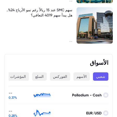
--
سهم SMC عند 15 ريالاً رغم نمو الأرباح 24%..
هل يبدأ سهم 4019 التعافي؟
--
الأسواق
شعبي
الأسهم
الفوركس
السلع
المؤشرات
ا
--
Palladium - Cash
0.37%
--
EUR/USD
0.28%