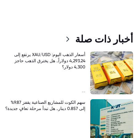
أخبار ذات صلة
أسعار الذهب اليوم: XAU/USD يرتفع إلى
4,293.24 دولاراً.. هل يخترق الذهب حاجز
4,300 دولار؟
--
سهم الكوت للمشاريع الصناعية يقفز 9.87%
إلى 0.857 دينار.. هل تبدأ مرحلة تعافٍ جديدة؟