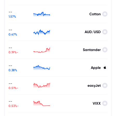
--
Cotton
1.57%
--
AUD/USD
0.47%
--
Santander
-0.19%
--
Apple
0.38%
--
easyJet
-0.51%
--
VIXX
-0.53%