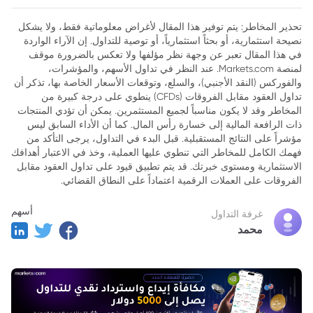
تحذير المخاطر: يتم توفير هذا المقال لأغراض معلوماتية فقط، ولا يشكل
نصيحة استثمارية، أو بحثاً استثمارياً، أو توصية للتداول. إن الآراء الواردة
في هذا المقال تعبر عن وجهة نظر مؤلفها ولا تعكس بالضرورة موقف
لمنصة Markets.com. عند النظر في تداول الأسهم، والمؤشرات،
والفوركس (النقد الأجنبي)، والسلع، وتوقعات الأسعار الخاصة بها، تذكر أن
تداول العقود مقابل الفروقات (CFDs) ينطوي على درجة كبيرة من
المخاطر وقد لا يكون مناسباً لجميع المستثمرين. يمكن أن تؤدي المنتجات
ذات الرافعة المالية إلى خسارة رأس المال. كما أن الأداء السابق ليس
مؤشراً على النتائج المستقبلية. قبل البدء في التداول، يرجى التأكد من
فهمك الكامل للمخاطر التي تنطوي عليها العملية، وخذ في الاعتبار أهدافك
الاستثمارية ومستوى خبرتك. قد يتم تطبيق قيود على تداول العقود مقابل
الفروقات على العملات الرقمية اعتماداً على النطاق القضائي.
أسهم
غرفة التداول
محمد