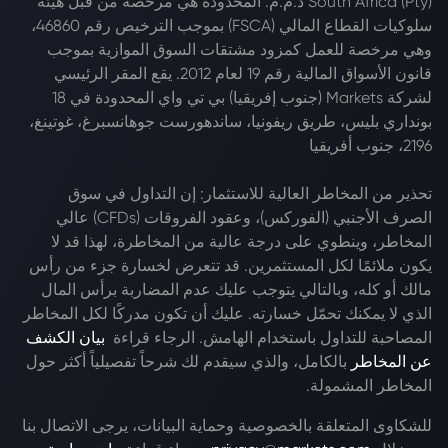
South Africa (Pty) ذ.م.م. المحدودة هي مرخصة من قبل هيئة
سلوكيات القطاع المالي (FSCA) بموجب الترخيص رقم 46860،
وهي مرخصة للعمل كمزود مشتقات السوق الموازية بموجب
قانون الأسواق المالية رقم 19 لعام 2012. يقع المقر الرئيسي
لشركة Markets (جنوب إفريقيا) بي تي واي المحدودة في 18
بونداري بليس، طريق ريفونيا، ساندهورست جوهانسبرغ، غوتينغ،
2196، جنوب أفريقيا
تحذير من المخاطر العالية للاستثمار: إن التداول في سوق
الصرف الأجنبي (الفوركس)، وعقود الفروقات (CFDs) عالي
المخاطر، وينطوي على درجة عالية من المخاطرة، لهذا قد لا
يكون ملائمًا لكل المستثمرين. قد تتعرض لخسارة جزء من رأس
مالك أو كله، وبالتالي يتوجب عليك عدم المضاربة برأس المال
الذي لا يمكنك تحمّل خسارته. عليك أن تكون مدركًا لكل المخاطر
المصاحبة للتداول باستخدام الهامش. الرجاء قراءة
بيان الكشف
عن المخاطر
بالكامل، والذي سيقدم لك شرحاً تفصيلياً أكثر حول
المخاطر المشمولة.
للشكاوى المتعلقة بالخصوصية وحماية البيانات، يرجى الاتصال بنا