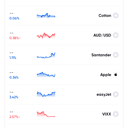
--
Cotton
0.06%
--
AUD/USD
-0.38%
--
Santander
1.11%
--
Apple
0.34%
--
easyJet
3.42%
--
VIXX
-2.57%