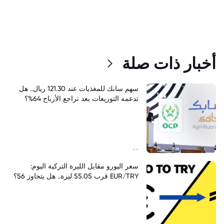
أخبار ذات صلة
سهم سابك للمغذيات عند 121.30 ريال.. هل
تدعمه التوزيعات بعد تراجع الأرباح 64%؟
--
سعر اليورو مقابل الليرة التركية اليوم:
EUR/TRY قرب 55.05 ليرة.. هل يتجاوز 56؟