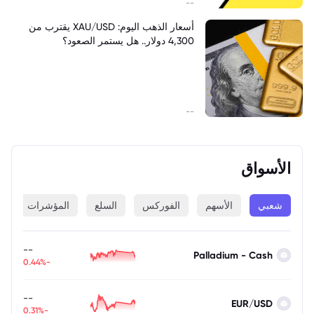
--
أسعار الذهب اليوم: XAU/USD يقترب من
4,300 دولار.. هل يستمر الصعود؟
--
الأسواق
شعبي
الأسهم
الفوركس
السلع
المؤشرات
ا
--
Palladium - Cash
-0.44%
--
EUR/USD
-0.31%