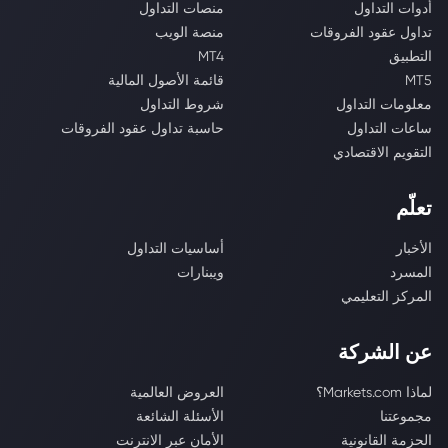
أدوات التداول
منصات التداول
تداول عقود الفروقات
منصة الويب
التطبيق
MT4
MT5
قائمة الأصول المالية
معلومات التداول
شروط التداول
ساعات التداول
حاسبة تداول عقود الفروقات
التقويم الاقتصادي
تعلّم
الأخبار
أساسيات التداول
المسرد
ويبنارات
المركز التعليمي
عن الشركة
لماذا Markets.com؟
العروض العالمية
مجموعتنا
الأسئلة الشائعة
الحزمة القانونية
الأمان عبر الانترنت