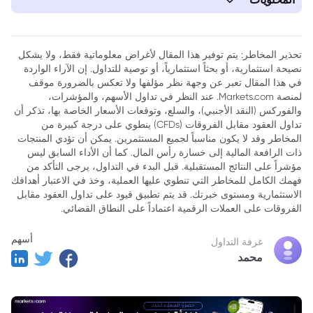
1. SpaceX تخطو خطواتها نحو الاكتتاب العام الأولي: إشارة قوية
لمستقبل استثنائي
تحذير المخاطر: يتم توفير هذا المقال لأغراض معلوماتية فقط، ولا يشكل
نصيحة استثمارية، أو بحثاً استثمارياً، أو توصية للتداول. إن الآراء الواردة
في هذا المقال تعبر عن وجهة نظر مؤلفها ولا تعكس بالضرورة موقف
لمنصة Markets.com. عند النظر في تداول الأسهم، والمؤشرات،
والفوركس (النقد الأجنبي)، والسلع، وتوقعات الأسعار الخاصة بها، تذكر أن
تداول العقود مقابل الفروقات (CFDs) ينطوي على درجة كبيرة من
المخاطر وقد لا يكون مناسباً لجميع المستثمرين. يمكن أن تؤدي المنتجات
ذات الرافعة المالية إلى خسارة رأس المال. كما أن الأداء السابق ليس
مؤشراً على النتائج المستقبلية. قبل البدء في التداول، يرجى التأكد من
فهمك الكامل للمخاطر التي تنطوي عليها العملية، وخذ في الاعتبار أهدافك
الاستثمارية ومستوى خبرتك. قد يتم تطبيق قيود على تداول العقود مقابل
الفروقات على العملات الرقمية اعتماداً على النطاق القضائي.
أسهم
غرفة التداول
محمد