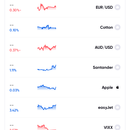
--
EUR/USD
-0.30%
--
Cotton
0.10%
--
AUD/USD
-0.37%
--
Santander
1.11%
--
Apple
0.03%
--
easyJet
3.42%
--
VIXX