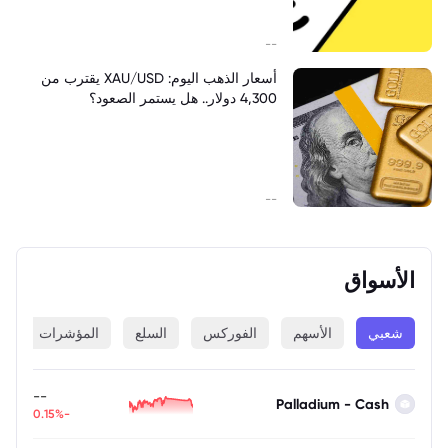
--
أسعار الذهب اليوم: XAU/USD يقترب من
4,300 دولار.. هل يستمر الصعود؟
--
الأسواق
شعبي
الأسهم
الفوركس
السلع
المؤشرات
ا
--
Palladium - Cash
-0.15%