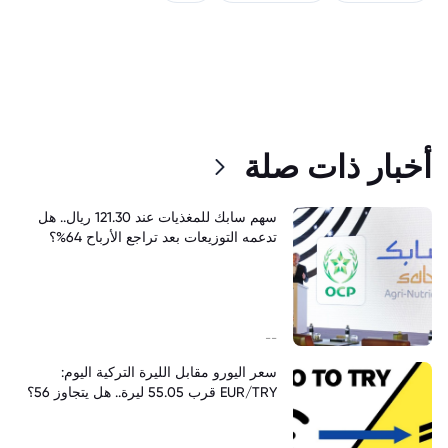
أخبار ذات صلة
سهم سابك للمغذيات عند 121.30 ريال.. هل
تدعمه التوزيعات بعد تراجع الأرباح 64%؟
--
سعر اليورو مقابل الليرة التركية اليوم:
EUR/TRY قرب 55.05 ليرة.. هل يتجاوز 56؟