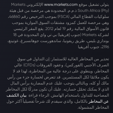
يتولى تشغيل موقع
www.markets.com
الإلكتروني Markets
South Africa (Pty) ذ.م.م. المحدودة هي مرخصة من قبل هيئة
سلوكيات القطاع المالي (FSCA) بموجب الترخيص رقم 46860،
وهي مرخصة للعمل كمزود مشتقات السوق الموازية بموجب
قانون الأسواق المالية رقم 19 لعام 2012. يقع المقر الرئيسي
لشركة Markets (جنوب إفريقيا) بي تي واي المحدودة في 18
بونداري بليس، طريق ريفونيا، ساندهورست جوهانسبرغ، غوتينغ،
2196، جنوب أفريقيا
تحذير من المخاطر العالية للاستثمار: إن التداول في سوق
الصرف الأجنبي (الفوركس)، وعقود الفروقات (CFDs) عالي
المخاطر، وينطوي على درجة عالية من المخاطرة، لهذا قد لا
يكون ملائمًا لكل المستثمرين. قد تتعرض لخسارة جزء من رأس
مالك أو كله، وبالتالي يتوجب عليك عدم المضاربة برأس المال
الذي لا يمكنك تحمّل خسارته. عليك أن تكون مدركًا لكل المخاطر
المصاحبة للتداول باستخدام الهامش. الرجاء قراءة
بيان الكشف
عن المخاطر
بالكامل، والذي سيقدم لك شرحاً تفصيلياً أكثر حول
المخاطر المشمولة.