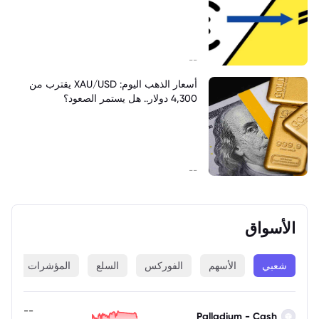
--
أسعار الذهب اليوم: XAU/USD يقترب من
4,300 دولار.. هل يستمر الصعود؟
--
الأسواق
شعبي
الأسهم
الفوركس
السلع
المؤشرات
ا
--
Palladium - Cash