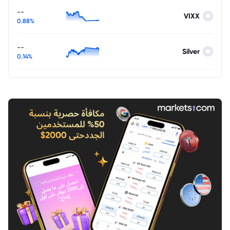
--
VIXX
0.88%
--
Silver
0.14%