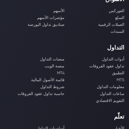
الفوركس
الأسهم
السلع
مؤشرات الأسهم
العملات الرقمية
صناديق تداول البورصة
السندات
التداول
أدوات التداول
منصات التداول
تداول عقود الفروقات
منصة الويب
التطبيق
MT4
MT5
قائمة الأصول المالية
معلومات التداول
شروط التداول
ساعات التداول
حاسبة تداول عقود الفروقات
التقويم الاقتصادي
تعلّم
الأخبار
أساسيات التداول