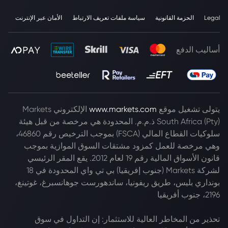
Legal
الحزمة القانونية
سياسة ملفات تعريف الارتباط
الأمان عبر الإنترنت
أساليب الدفع
يتولى تشغيل موقع
www.markets.com
الإلكتروني Markets
South Africa (Pty) ذ.م.م. المحدودة هي مرخصة من قبل هيئة
سلوكيات القطاع المالي (FSCA) بموجب الترخيص رقم 46860،
وهي مرخصة للعمل كمزود مشتقات السوق الموازية بموجب
قانون الأسواق المالية رقم 19 لعام 2012. يقع المقر الرئيسي
لشركة Markets (جنوب إفريقيا) بي تي واي المحدودة في 18
بونداري بليس، طريق ريفونيا، ساندهورست جوهانسبرغ، غوتينغ،
2196، جنوب أفريقيا
تحذير من المخاطر العالية للاستثمار: إن التداول في سوق