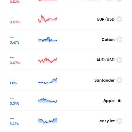
-0.52%
--
EUR/USD
-0.02%
--
Cotton
0.47%
--
AUD/USD
-0.07%
--
Santander
1.11%
--
Apple
0.34%
--
easyJet
3.42%