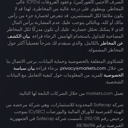
الصرف الأجنبي (الفوركس)، وعقود الفروقات (CFDs) عالي
المخاطر، وينطوي على درجة عالية من المخاطرة، لهذا قد لا
يكون ملائمًا لكل المستثمرين. قد تتعرض لخسارة جزء من رأس
مالك أو كله، وبالتالي يتوجب عليك عدم المضاربة برأس المال
الذي لا يمكنك تحمّل خسارته. عليك أن تكون مدركًا لكل المخاطر
المصاحبة للتداول باستخدام الهامش. الرجاء قراءة
بيان الكشف
عن المخاطر
بالكامل، والذي سيقدم لك شرحاً تفصيلياً أكثر حول
المخاطر المشمولة.
للشكاوى المتعلقة بالخصوصية وحماية البيانات، يرجى الاتصال بنا
من خلال
privacy@markets.com
. برجاء قراءة
بيان سياسة
الخصوصية
للمزيد من المعلومات حول كيفية التعامل مع البيانات
الشخصية.
تعمل markets.com من خلال الشركات التابعة لها التالية:
شركة Safecap المحدودة للاستثمارات، وهي شركة مرخصة من
الهيئة القبرصية للأوراق المالية والبورصات (CySEC) بموجب
ترخيص رقم 092/08. تأسست شركة Safecap في الجمهورية
القبرصية برقم ΗΕ186196.