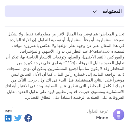
المحتويات
1. أسعار الريال السعودي مقابل الدولار الأمريكي – الثلاثاء 31 مارس
2. أسعار الريال السعودي مقابل الدرهم الإماراتي – الثلاثاء 31 مارس
تحذير المخاطر: يتم توفير هذا المقال لأغراض معلوماتية فقط، ولا يشكل
نصيحة استثمارية، أو بحثاً استثمارياً، أو توصية للتداول. إن الآراء الواردة
3. كيفية تداول الفوركس عبر عقود الفروقات (CFDs) على منصة
في هذا المقال تعبر عن وجهة نظر مؤلفها ولا تعكس بالضرورة موقف
Markets.com؟
لمنصة Markets.com. عند النظر في تداول الأسهم، والمؤشرات،
والفوركس (النقد الأجنبي)، والسلع، وتوقعات الأسعار الخاصة بها، تذكر أن
تداول العقود مقابل الفروقات (CFDs) ينطوي على درجة كبيرة من
المخاطر وقد لا يكون مناسباً لجميع المستثمرين. يمكن أن تؤدي المنتجات
ذات الرافعة المالية إلى خسارة رأس المال. كما أن الأداء السابق ليس
مؤشراً على النتائج المستقبلية. قبل البدء في التداول، يرجى التأكد من
فهمك الكامل للمخاطر التي تنطوي عليها العملية، وخذ في الاعتبار أهدافك
الاستثمارية ومستوى خبرتك. قد يتم تطبيق قيود على تداول العقود مقابل
الفروقات على العملات الرقمية اعتماداً على النطاق القضائي.
أسهم
غرفة التداول
Moon