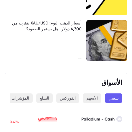
--
أسعار الذهب اليوم: XAU/USD يقترب من
4,300 دولار.. هل يستمر الصعود؟
--
الأسواق
شعبي
الأسهم
الفوركس
السلع
المؤشرات
ا
--
Palladium - Cash
-0.41%