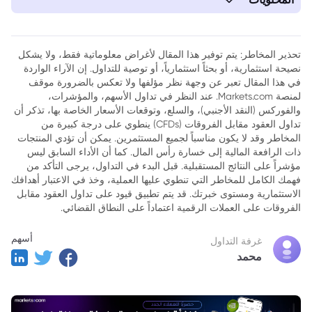
1. خطاب باول المنتظر في جاكسون هول: لحظة محورية للاحتياطي
الفيدرالي
تحذير المخاطر: يتم توفير هذا المقال لأغراض معلوماتية فقط، ولا يشكل
نصيحة استثمارية، أو بحثاً استثمارياً، أو توصية للتداول. إن الآراء الواردة
في هذا المقال تعبر عن وجهة نظر مؤلفها ولا تعكس بالضرورة موقف
لمنصة Markets.com. عند النظر في تداول الأسهم، والمؤشرات،
والفوركس (النقد الأجنبي)، والسلع، وتوقعات الأسعار الخاصة بها، تذكر أن
تداول العقود مقابل الفروقات (CFDs) ينطوي على درجة كبيرة من
المخاطر وقد لا يكون مناسباً لجميع المستثمرين. يمكن أن تؤدي المنتجات
ذات الرافعة المالية إلى خسارة رأس المال. كما أن الأداء السابق ليس
مؤشراً على النتائج المستقبلية. قبل البدء في التداول، يرجى التأكد من
فهمك الكامل للمخاطر التي تنطوي عليها العملية، وخذ في الاعتبار أهدافك
الاستثمارية ومستوى خبرتك. قد يتم تطبيق قيود على تداول العقود مقابل
الفروقات على العملات الرقمية اعتماداً على النطاق القضائي.
أسهم
غرفة التداول
محمد