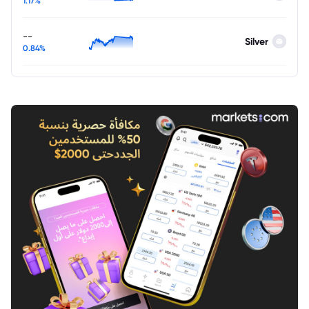
1.17%
--
Silver
0.84%