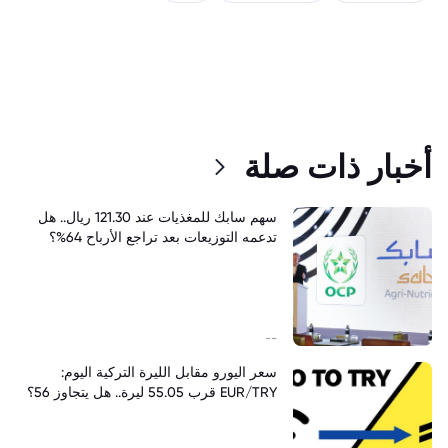
أخبار ذات صلة
سهم سابك للمغذيات عند 121.30 ريال.. هل
تدعمه التوزيعات بعد تراجع الأرباح 64%؟
--
سعر اليورو مقابل الليرة التركية اليوم:
EUR/TRY قرب 55.05 ليرة.. هل يتجاوز 56؟