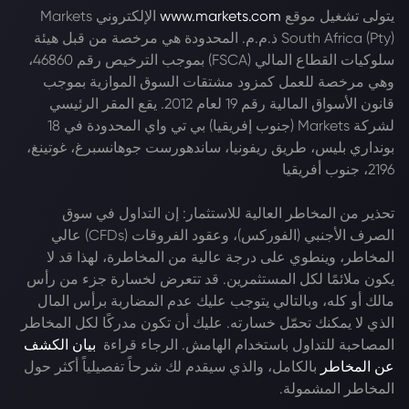
يتولى تشغيل موقع
www.markets.com
الإلكتروني Markets
South Africa (Pty) ذ.م.م. المحدودة هي مرخصة من قبل هيئة
سلوكيات القطاع المالي (FSCA) بموجب الترخيص رقم 46860،
وهي مرخصة للعمل كمزود مشتقات السوق الموازية بموجب
قانون الأسواق المالية رقم 19 لعام 2012. يقع المقر الرئيسي
لشركة Markets (جنوب إفريقيا) بي تي واي المحدودة في 18
بونداري بليس، طريق ريفونيا، ساندهورست جوهانسبرغ، غوتينغ،
2196، جنوب أفريقيا
تحذير من المخاطر العالية للاستثمار: إن التداول في سوق
الصرف الأجنبي (الفوركس)، وعقود الفروقات (CFDs) عالي
المخاطر، وينطوي على درجة عالية من المخاطرة، لهذا قد لا
يكون ملائمًا لكل المستثمرين. قد تتعرض لخسارة جزء من رأس
مالك أو كله، وبالتالي يتوجب عليك عدم المضاربة برأس المال
الذي لا يمكنك تحمّل خسارته. عليك أن تكون مدركًا لكل المخاطر
المصاحبة للتداول باستخدام الهامش. الرجاء قراءة
بيان الكشف
عن المخاطر
بالكامل، والذي سيقدم لك شرحاً تفصيلياً أكثر حول
المخاطر المشمولة.