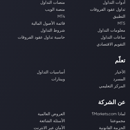
أدوات التداول
منصات التداول
تداول عقود الفروقات
منصة الويب
التطبيق
MT4
MT5
قائمة الأصول المالية
معلومات التداول
شروط التداول
ساعات التداول
حاسبة تداول عقود الفروقات
التقويم الاقتصادي
تعلّم
الأخبار
أساسيات التداول
المسرد
ويبنارات
المركز التعليمي
عن الشركة
لماذا Markets.com؟
العروض العالمية
مجموعتنا
الأسئلة الشائعة
الحزمة القانونية
الأمان عبر الانترنت