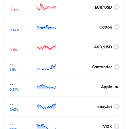
--
EUR/USD
-0.01%
--
Cotton
0.47%
--
AUD/USD
-0.11%
--
Santander
1.11%
--
Apple
0.34%
--
easyJet
3.42%
--
VIXX