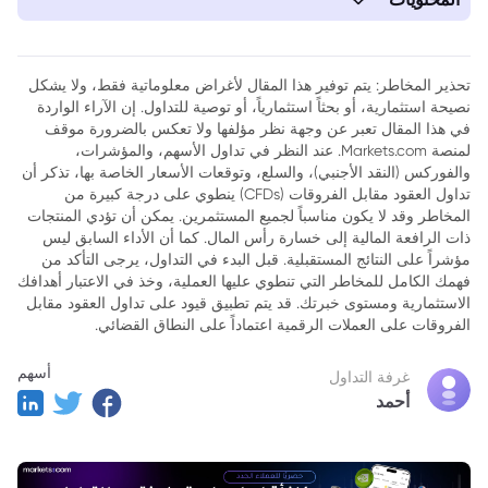
1. بولندا ترفض وصف ترامب لحادثة الطائرة المسيرة بأنه "خطأ"
تحذير المخاطر: يتم توفير هذا المقال لأغراض معلوماتية فقط، ولا يشكل
نصيحة استثمارية، أو بحثاً استثمارياً، أو توصية للتداول. إن الآراء الواردة
في هذا المقال تعبر عن وجهة نظر مؤلفها ولا تعكس بالضرورة موقف
لمنصة Markets.com. عند النظر في تداول الأسهم، والمؤشرات،
والفوركس (النقد الأجنبي)، والسلع، وتوقعات الأسعار الخاصة بها، تذكر أن
تداول العقود مقابل الفروقات (CFDs) ينطوي على درجة كبيرة من
المخاطر وقد لا يكون مناسباً لجميع المستثمرين. يمكن أن تؤدي المنتجات
ذات الرافعة المالية إلى خسارة رأس المال. كما أن الأداء السابق ليس
مؤشراً على النتائج المستقبلية. قبل البدء في التداول، يرجى التأكد من
فهمك الكامل للمخاطر التي تنطوي عليها العملية، وخذ في الاعتبار أهدافك
الاستثمارية ومستوى خبرتك. قد يتم تطبيق قيود على تداول العقود مقابل
الفروقات على العملات الرقمية اعتماداً على النطاق القضائي.
أسهم
غرفة التداول
أحمد