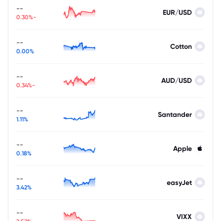
--
EUR/USD
-0.30%
--
Cotton
0.00%
--
AUD/USD
-0.34%
--
Santander
1.11%
--
Apple
0.18%
--
easyJet
3.42%
--
VIXX