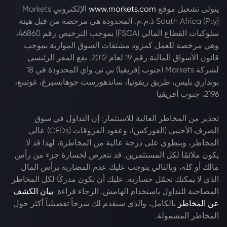
يتولى تشغيل موقع
www.markets.com
الإلكتروني Markets
South Africa (Pty) ذ.م.م. المحدودة هي مرخصة من قبل هيئة
سلوكيات القطاع المالي (FSCA) بموجب الترخيص رقم 46860،
وهي مرخصة للعمل كمزود مشتقات السوق الموازية بموجب
قانون الأسواق المالية رقم 19 لعام 2012. يقع المقر الرئيسي
لشركة Markets (جنوب إفريقيا) بي تي واي المحدودة في 18
بونداري بليس، طريق ريفونيا، ساندهورست جوهانسبرغ، غوتينغ،
2196، جنوب أفريقيا
تحذير من المخاطر العالية للاستثمار: إن التداول في سوق
الصرف الأجنبي (الفوركس)، وعقود الفروقات (CFDs) عالي
المخاطر، وينطوي على درجة عالية من المخاطرة، لهذا قد لا
يكون ملائمًا لكل المستثمرين. قد تتعرض لخسارة جزء من رأس
مالك أو كله، وبالتالي يتوجب عليك عدم المضاربة برأس المال
الذي لا يمكنك تحمّل خسارته. عليك أن تكون مدركًا لكل المخاطر
المصاحبة للتداول باستخدام الهامش. الرجاء قراءة
بيان الكشف
عن المخاطر
بالكامل، والذي سيقدم لك شرحاً تفصيلياً أكثر حول
المخاطر المشمولة.