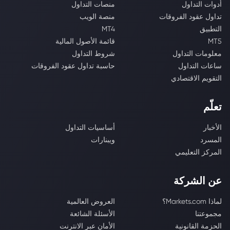
أدوات التداول
منصات التداول
تداول عقود الفروقات
منصة الويب
التطبيق
MT4
MT5
قائمة الأصول المالية
معلومات التداول
شروط التداول
ساعات التداول
حاسبة تداول عقود الفروقات
التقويم الاقتصادي
تعلّم
الأخبار
أساسيات التداول
المسرد
ويبنارات
المركز التعليمي
عن الشركة
لماذا Markets.com؟
العروض العالمية
مجموعتنا
الأسئلة الشائعة
الحزمة القانونية
الأمان عبر الانترنت