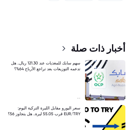
أخبار ذات صلة
سهم سابك للمغذيات عند 121.30 ريال.. هل
تدعمه التوزيعات بعد تراجع الأرباح 64%؟
--
سعر اليورو مقابل الليرة التركية اليوم:
EUR/TRY قرب 55.05 ليرة.. هل يتجاوز 56؟