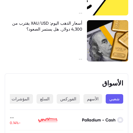
--
أسعار الذهب اليوم: XAU/USD يقترب من
4,300 دولار.. هل يستمر الصعود؟
--
الأسواق
شعبي
الأسهم
الفوركس
السلع
المؤشرات
ا
--
Palladium - Cash
-0.14%