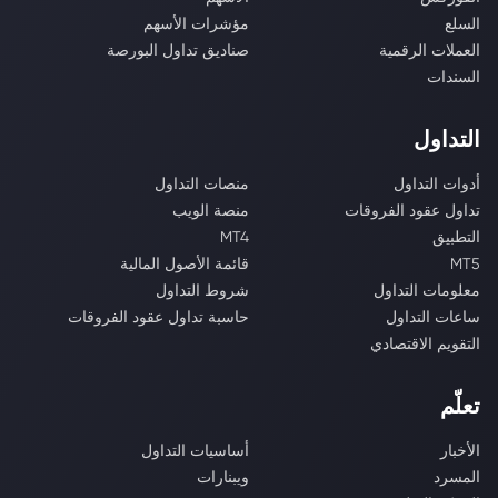
السلع
مؤشرات الأسهم
العملات الرقمية
صناديق تداول البورصة
السندات
التداول
أدوات التداول
منصات التداول
تداول عقود الفروقات
منصة الويب
التطبيق
MT4
MT5
قائمة الأصول المالية
معلومات التداول
شروط التداول
ساعات التداول
حاسبة تداول عقود الفروقات
التقويم الاقتصادي
تعلّم
الأخبار
أساسيات التداول
المسرد
ويبنارات