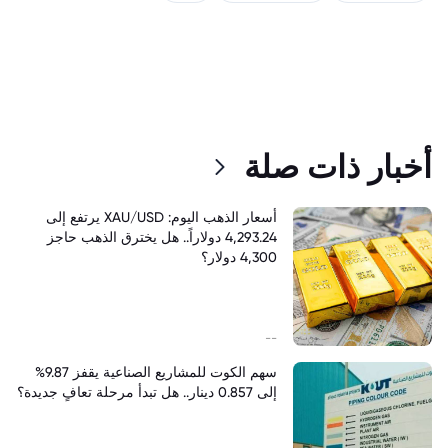
أخبار ذات صلة
أسعار الذهب اليوم: XAU/USD يرتفع إلى
4,293.24 دولاراً.. هل يخترق الذهب حاجز
4,300 دولار؟
--
سهم الكوت للمشاريع الصناعية يقفز 9.87%
إلى 0.857 دينار.. هل تبدأ مرحلة تعافٍ جديدة؟