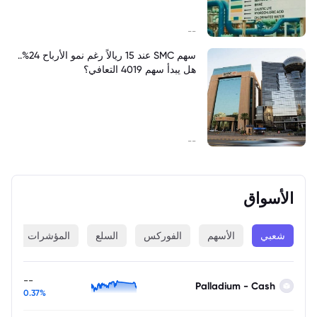
--
سهم SMC عند 15 ريالاً رغم نمو الأرباح 24%..
هل يبدأ سهم 4019 التعافي؟
--
الأسواق
شعبي
الأسهم
الفوركس
السلع
المؤشرات
ا
--
Palladium - Cash
0.37%