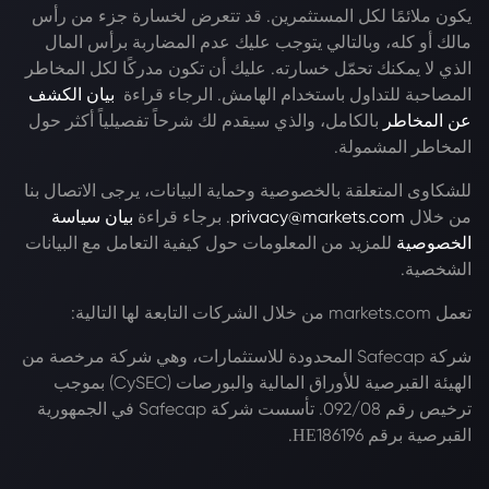
يكون ملائمًا لكل المستثمرين. قد تتعرض لخسارة جزء من رأس
مالك أو كله، وبالتالي يتوجب عليك عدم المضاربة برأس المال
الذي لا يمكنك تحمّل خسارته. عليك أن تكون مدركًا لكل المخاطر
المصاحبة للتداول باستخدام الهامش. الرجاء قراءة
بيان الكشف
عن المخاطر
بالكامل، والذي سيقدم لك شرحاً تفصيلياً أكثر حول
المخاطر المشمولة.
للشكاوى المتعلقة بالخصوصية وحماية البيانات، يرجى الاتصال بنا
من خلال
privacy@markets.com
. برجاء قراءة
بيان سياسة
الخصوصية
للمزيد من المعلومات حول كيفية التعامل مع البيانات
الشخصية.
تعمل markets.com من خلال الشركات التابعة لها التالية:
شركة Safecap المحدودة للاستثمارات، وهي شركة مرخصة من
الهيئة القبرصية للأوراق المالية والبورصات (CySEC) بموجب
ترخيص رقم 092/08. تأسست شركة Safecap في الجمهورية
القبرصية برقم ΗΕ186196.