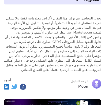
1. أحدث أسعار النفط اليوم في الإمارات – 24 مارس 2026
2. أحدث أسعار النفط اليوم في السعودية – 24 مارس 2026
تحذير المخاطر: يتم توفير هذا المقال لأغراض معلوماتية فقط، ولا يشكل
نصيحة استثمارية، أو بحثاً استثمارياً، أو توصية للتداول. إن الآراء الواردة
3. كيفية تداول النفط الخام عبر عقود الفروقات (CFDs) على منصة
في هذا المقال تعبر عن وجهة نظر مؤلفها ولا تعكس بالضرورة موقف
Markets.com؟
لمنصة Markets.com. عند النظر في تداول الأسهم، والمؤشرات،
والفوركس (النقد الأجنبي)، والسلع، وتوقعات الأسعار الخاصة بها، تذكر أن
تداول العقود مقابل الفروقات (CFDs) ينطوي على درجة كبيرة من
المخاطر وقد لا يكون مناسباً لجميع المستثمرين. يمكن أن تؤدي المنتجات
ذات الرافعة المالية إلى خسارة رأس المال. كما أن الأداء السابق ليس
مؤشراً على النتائج المستقبلية. قبل البدء في التداول، يرجى التأكد من
فهمك الكامل للمخاطر التي تنطوي عليها العملية، وخذ في الاعتبار أهدافك
الاستثمارية ومستوى خبرتك. قد يتم تطبيق قيود على تداول العقود مقابل
الفروقات على العملات الرقمية اعتماداً على النطاق القضائي.
أسهم
غرفة التداول
Moon