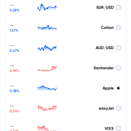
--
EUR/USD
0.28%
--
Cotton
1.57%
--
AUD/USD
0.47%
--
Santander
-0.19%
--
Apple
0.38%
--
easyJet
-0.51%
--
VIXX