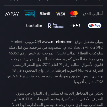
أساليب الدفع
يتولى تشغيل موقع
www.markets.com
الإلكتروني Markets
South Africa (Pty) ذ.م.م. المحدودة هي مرخصة من قبل هيئة
سلوكيات القطاع المالي (FSCA) بموجب الترخيص رقم 46860،
وهي مرخصة للعمل كمزود مشتقات السوق الموازية بموجب
قانون الأسواق المالية رقم 19 لعام 2012. يقع المقر الرئيسي
لشركة Markets (جنوب إفريقيا) بي تي واي المحدودة في 18
بونداري بليس، طريق ريفونيا، ساندهورست جوهانسبرغ، غوتينغ،
2196، جنوب أفريقيا
تحذير من المخاطر العالية للاستثمار: إن التداول في سوق
الصرف الأجنبي (الفوركس)، وعقود الفروقات (CFDs) عالي
المخاطر، وينطوي على درجة عالية من المخاطرة، لهذا قد لا