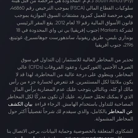
South Africa (Pty) ذ.م.م. المحدودة هي مرخصة من قبل هيئة
سلوكيات القطاع المالي (FSCA) بموجب الترخيص رقم 46860،
وهي مرخصة للعمل كمزود مشتقات السوق الموازية بموجب
قانون الأسواق المالية رقم 19 لعام 2012. يقع المقر الرئيسي
لشركة Markets (جنوب إفريقيا) بي تي واي المحدودة في 18
بونداري بليس، طريق ريفونيا، ساندهورست جوهانسبرغ، غوتينغ،
2196، جنوب أفريقيا
تحذير من المخاطر العالية للاستثمار: إن التداول في سوق
الصرف الأجنبي (الفوركس)، وعقود الفروقات (CFDs) عالي
المخاطر، وينطوي على درجة عالية من المخاطرة، لهذا قد لا
يكون ملائمًا لكل المستثمرين. قد تتعرض لخسارة جزء من رأس
مالك أو كله، وبالتالي يتوجب عليك عدم المضاربة برأس المال
الذي لا يمكنك تحمّل خسارته. عليك أن تكون مدركًا لكل المخاطر
المصاحبة للتداول باستخدام الهامش. الرجاء قراءة
بيان الكشف
عن المخاطر
بالكامل، والذي سيقدم لك شرحاً تفصيلياً أكثر حول
المخاطر المشمولة.
للشكاوى المتعلقة بالخصوصية وحماية البيانات، يرجى الاتصال بنا