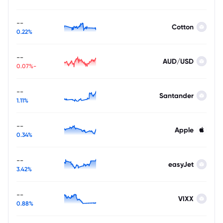
--
Cotton
0.22%
--
AUD/USD
-0.07%
--
Santander
1.11%
--
Apple
0.34%
--
easyJet
3.42%
--
VIXX
0.88%