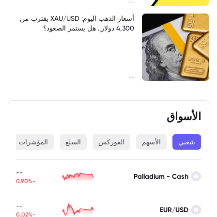
--
أسعار الذهب اليوم: XAU/USD يقترب من
4,300 دولار.. هل يستمر الصعود؟
--
الأسواق
شعبي
الأسهم
الفوركس
السلع
المؤشرات
ا
--
Palladium - Cash
-0.90%
--
EUR/USD
-0.02%