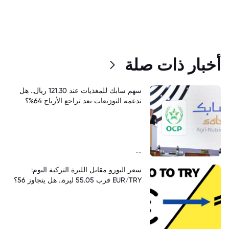
أخبار ذات صلة
سهم سابك للمغذيات عند 121.30 ريال.. هل
تدعمه التوزيعات بعد تراجع الأرباح 64%؟
--
سعر اليورو مقابل الليرة التركية اليوم:
EUR/TRY قرب 55.05 ليرة.. هل يتجاوز 56؟