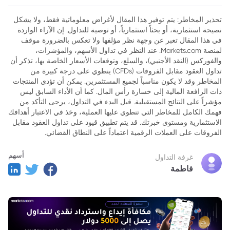
تحذير المخاطر: يتم توفير هذا المقال لأغراض معلوماتية فقط، ولا يشكل
نصيحة استثمارية، أو بحثاً استثمارياً، أو توصية للتداول. إن الآراء الواردة
في هذا المقال تعبر عن وجهة نظر مؤلفها ولا تعكس بالضرورة موقف
لمنصة Markets.com. عند النظر في تداول الأسهم، والمؤشرات،
والفوركس (النقد الأجنبي)، والسلع، وتوقعات الأسعار الخاصة بها، تذكر أن
تداول العقود مقابل الفروقات (CFDs) ينطوي على درجة كبيرة من
المخاطر وقد لا يكون مناسباً لجميع المستثمرين. يمكن أن تؤدي المنتجات
ذات الرافعة المالية إلى خسارة رأس المال. كما أن الأداء السابق ليس
مؤشراً على النتائج المستقبلية. قبل البدء في التداول، يرجى التأكد من
فهمك الكامل للمخاطر التي تنطوي عليها العملية، وخذ في الاعتبار أهدافك
الاستثمارية ومستوى خبرتك. قد يتم تطبيق قيود على تداول العقود مقابل
الفروقات على العملات الرقمية اعتماداً على النطاق القضائي.
أسهم
غرفة التداول
فاطمة