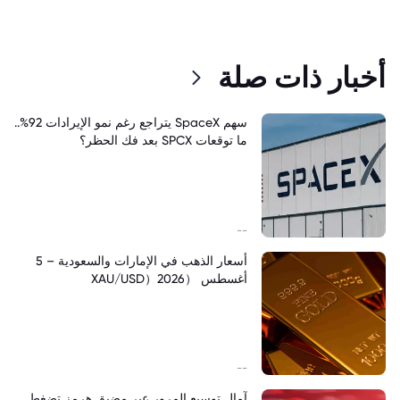
أخبار ذات صلة
سهم SpaceX يتراجع رغم نمو الإيرادات 92%..
ما توقعات SPCX بعد فك الحظر؟
--
أسعار الذهب في الإمارات والسعودية – 5
أغسطس （XAU/USD）2026
--
آمال توسيع المرور عبر مضيق هرمز تضغط