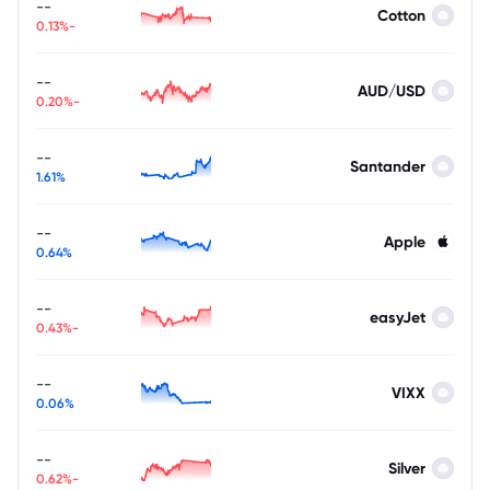
--
Cotton
-0.13%
--
AUD/USD
-0.20%
--
Santander
1.61%
--
Apple
0.64%
--
easyJet
-0.43%
--
VIXX
0.06%
--
Silver
-0.62%