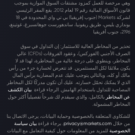
وهي مرخصة للعمل كمزود مشتقات السوق الموازية بموجب
قانون الأسواق المالية رقم 19 لعام 2012. يقع المقر الرئيسي
لشركة Markets (جنوب إفريقيا) بي تي واي المحدودة في 18
بونداري بليس، طريق ريفونيا، ساندهورست جوهانسبرغ، غوتينغ،
2196، جنوب أفريقيا
تحذير من المخاطر العالية للاستثمار: إن التداول في سوق
الصرف الأجنبي (الفوركس)، وعقود الفروقات (CFDs) عالي
المخاطر، وينطوي على درجة عالية من المخاطرة، لهذا قد لا
يكون ملائمًا لكل المستثمرين. قد تتعرض لخسارة جزء من رأس
مالك أو كله، وبالتالي يتوجب عليك عدم المضاربة برأس المال
الذي لا يمكنك تحمّل خسارته. عليك أن تكون مدركًا لكل المخاطر
المصاحبة للتداول باستخدام الهامش. الرجاء قراءة
بيان الكشف
عن المخاطر
بالكامل، والذي سيقدم لك شرحاً تفصيلياً أكثر حول
المخاطر المشمولة.
للشكاوى المتعلقة بالخصوصية وحماية البيانات، يرجى الاتصال بنا
من خلال
privacy@markets.com
. برجاء قراءة
بيان سياسة
الخصوصية
للمزيد من المعلومات حول كيفية التعامل مع البيانات