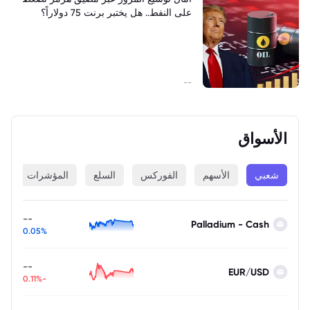
على النفط.. هل يختبر برنت 75 دولاراً؟
--
الأسواق
شعبي
الأسهم
الفوركس
السلع
المؤشرات
ا
--
Palladium - Cash
0.05%
--
EUR/USD
-0.11%