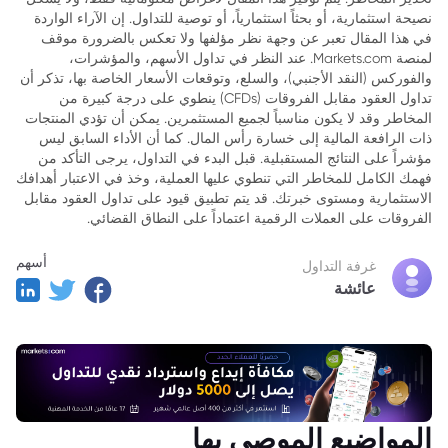
نصيحة استثمارية، أو بحثاً استثمارياً، أو توصية للتداول. إن الآراء الواردة
3. أهم الأحداث
في هذا المقال تعبر عن وجهة نظر مؤلفها ولا تعكس بالضرورة موقف
لمنصة Markets.com. عند النظر في تداول الأسهم، والمؤشرات،
والفوركس (النقد الأجنبي)، والسلع، وتوقعات الأسعار الخاصة بها، تذكر أن
تداول العقود مقابل الفروقات (CFDs) ينطوي على درجة كبيرة من
المخاطر وقد لا يكون مناسباً لجميع المستثمرين. يمكن أن تؤدي المنتجات
ذات الرافعة المالية إلى خسارة رأس المال. كما أن الأداء السابق ليس
مؤشراً على النتائج المستقبلية. قبل البدء في التداول، يرجى التأكد من
فهمك الكامل للمخاطر التي تنطوي عليها العملية، وخذ في الاعتبار أهدافك
الاستثمارية ومستوى خبرتك. قد يتم تطبيق قيود على تداول العقود مقابل
الفروقات على العملات الرقمية اعتماداً على النطاق القضائي.
أسهم
غرفة التداول
عائشة
المواضيع الموصى بها