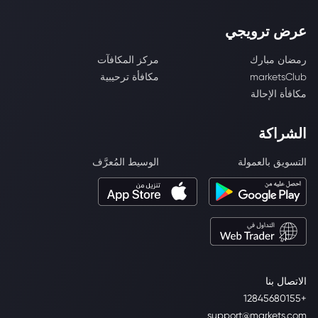
عرض ترويجي
رمضان مبارك
مركز المكافآت
marketsClub
مكافأة ترحيبية
مكافأة الإحالة
الشراكة
التسويق بالعمولة
الوسيط المُعرَّف
الاتصال بنا
+12845680155
support@markets.com