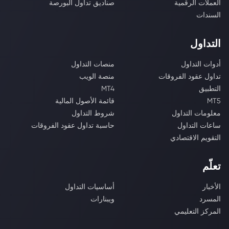
العملات الرقمية
صناديق تداول البورصة
السندات
التداول
أدوات التداول
منصات التداول
تداول عقود الفروقات
منصة الويب
التطبيق
MT4
MT5
قائمة الأصول المالية
معلومات التداول
شروط التداول
ساعات التداول
حاسبة تداول عقود الفروقات
التقويم الاقتصادي
تعلّم
الأخبار
أساسيات التداول
المسرد
ويبنارات
المركز التعليمي