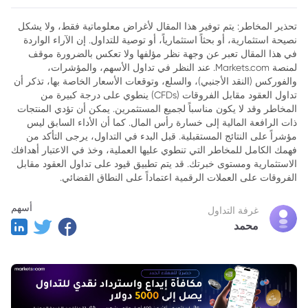
تحذير المخاطر: يتم توفير هذا المقال لأغراض معلوماتية فقط، ولا يشكل
نصيحة استثمارية، أو بحثاً استثمارياً، أو توصية للتداول. إن الآراء الواردة
في هذا المقال تعبر عن وجهة نظر مؤلفها ولا تعكس بالضرورة موقف
لمنصة Markets.com. عند النظر في تداول الأسهم، والمؤشرات،
والفوركس (النقد الأجنبي)، والسلع، وتوقعات الأسعار الخاصة بها، تذكر أن
تداول العقود مقابل الفروقات (CFDs) ينطوي على درجة كبيرة من
المخاطر وقد لا يكون مناسباً لجميع المستثمرين. يمكن أن تؤدي المنتجات
ذات الرافعة المالية إلى خسارة رأس المال. كما أن الأداء السابق ليس
مؤشراً على النتائج المستقبلية. قبل البدء في التداول، يرجى التأكد من
فهمك الكامل للمخاطر التي تنطوي عليها العملية، وخذ في الاعتبار أهدافك
الاستثمارية ومستوى خبرتك. قد يتم تطبيق قيود على تداول العقود مقابل
الفروقات على العملات الرقمية اعتماداً على النطاق القضائي.
أسهم
غرفة التداول
محمد