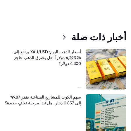
أخبار ذات صلة
أسعار الذهب اليوم: XAU/USD يرتفع إلى
4,293.24 دولاراً.. هل يخترق الذهب حاجز
4,300 دولار؟
--
سهم الكوت للمشاريع الصناعية يقفز 9.87%
إلى 0.857 دينار.. هل تبدأ مرحلة تعافٍ جديدة؟