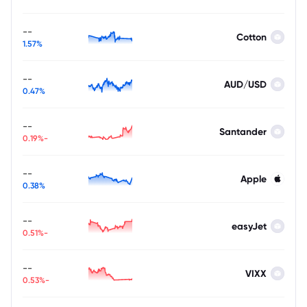
--
Cotton
1.57%
--
AUD/USD
0.47%
--
Santander
-0.19%
--
Apple
0.38%
--
easyJet
-0.51%
--
VIXX
-0.53%