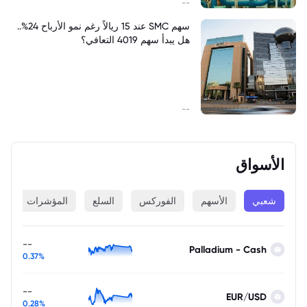
--
سهم SMC عند 15 ريالاً رغم نمو الأرباح 24%..
هل يبدأ سهم 4019 التعافي؟
--
الأسواق
شعبي
الأسهم
الفوركس
السلع
المؤشرات
ا
--
Palladium - Cash
0.37%
--
EUR/USD
0.28%