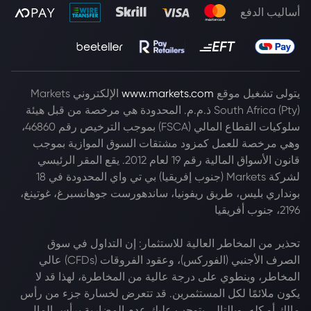
أساليب الدفع
يتولى تشغيل موقع
www.markets.com
الإلكتروني Markets
South Africa (Pty) ذ.م.م. المحدودة هي مرخصة من قبل هيئة
سلوكيات القطاع المالي (FSCA) بموجب الترخيص رقم 46860،
وهي مرخصة للعمل كمزود مشتقات السوق الموازية بموجب
قانون الأسواق المالية رقم 19 لعام 2012. يقع المقر الرئيسي
لشركة Markets (جنوب إفريقيا) بي تي واي المحدودة في 18
بونداري بليس، طريق ريفونيا، ساندهورست جوهانسبرغ، غوتينغ،
2196، جنوب أفريقيا
تحذير من المخاطر العالية للاستثمار: إن التداول في سوق
الصرف الأجنبي (الفوركس)، وعقود الفروقات (CFDs) عالي
المخاطر، وينطوي على درجة عالية من المخاطرة، لهذا قد لا
يكون ملائمًا لكل المستثمرين. قد تتعرض لخسارة جزء من رأس
مالك أو كله، وبالتالي يتوجب عليك عدم المضاربة برأس المال