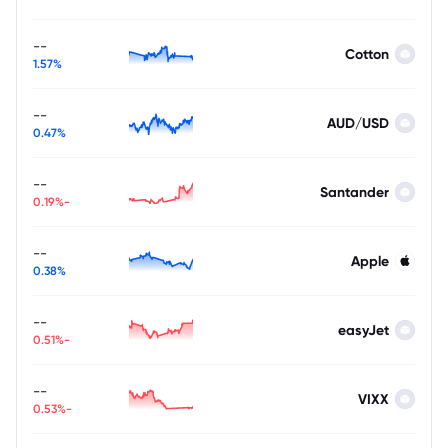
--
Cotton
1.57%
--
AUD/USD
0.47%
--
Santander
-0.19%
--
Apple
0.38%
--
easyJet
-0.51%
--
VIXX
-0.53%