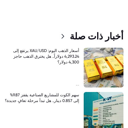
أخبار ذات صلة
أسعار الذهب اليوم: XAU/USD يرتفع إلى
4,293.24 دولاراً.. هل يخترق الذهب حاجز
4,300 دولار؟
--
سهم الكوت للمشاريع الصناعية يقفز 9.87%
إلى 0.857 دينار.. هل تبدأ مرحلة تعافٍ جديدة؟