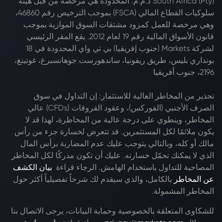
South Africa (Pty) ذ.م.م. المحدودة هي مرخصة من قبل هيئة
سلوكيات القطاع المالي (FSCA) بموجب الترخيص رقم 46860،
وهي مرخصة للعمل كمزود مشتقات السوق الموازية بموجب
قانون الأسواق المالية رقم 19 لعام 2012. يقع المقر الرئيسي
لشركة Markets (جنوب إفريقيا) بي تي واي المحدودة في 18
بونداري بليس، طريق ريفونيا، ساندهورست جوهانسبرغ، غوتينغ،
2196، جنوب أفريقيا
تحذير من المخاطر العالية للاستثمار: إن التداول في سوق
الصرف الأجنبي (الفوركس)، وعقود الفروقات (CFDs) عالي
المخاطر، وينطوي على درجة عالية من المخاطرة، لهذا قد لا
يكون ملائمًا لكل المستثمرين. قد تتعرض لخسارة جزء من رأس
مالك أو كله، وبالتالي يتوجب عليك عدم المضاربة برأس المال
الذي لا يمكنك تحمّل خسارته. عليك أن تكون مدركًا لكل المخاطر
المصاحبة للتداول باستخدام الهامش. الرجاء قراءة
بيان الكشف
عن المخاطر
بالكامل، والذي سيقدم لك شرحاً تفصيلياً أكثر حول
المخاطر المشمولة.
للشكاوى المتعلقة بالخصوصية وحماية البيانات، يرجى الاتصال بنا