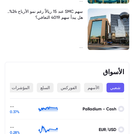
--
سهم SMC عند 15 ريالاً رغم نمو الأرباح 24%..
هل يبدأ سهم 4019 التعافي؟
--
الأسواق
شعبي
الأسهم
الفوركس
السلع
المؤشرات
ا
--
Palladium - Cash
0.37%
--
EUR/USD
0.28%