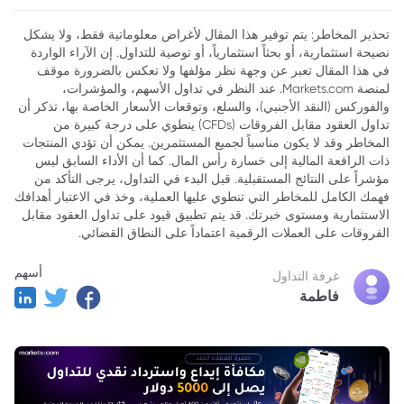
تحذير المخاطر: يتم توفير هذا المقال لأغراض معلوماتية فقط، ولا يشكل
نصيحة استثمارية، أو بحثاً استثمارياً، أو توصية للتداول. إن الآراء الواردة
في هذا المقال تعبر عن وجهة نظر مؤلفها ولا تعكس بالضرورة موقف
لمنصة Markets.com. عند النظر في تداول الأسهم، والمؤشرات،
والفوركس (النقد الأجنبي)، والسلع، وتوقعات الأسعار الخاصة بها، تذكر أن
تداول العقود مقابل الفروقات (CFDs) ينطوي على درجة كبيرة من
المخاطر وقد لا يكون مناسباً لجميع المستثمرين. يمكن أن تؤدي المنتجات
ذات الرافعة المالية إلى خسارة رأس المال. كما أن الأداء السابق ليس
مؤشراً على النتائج المستقبلية. قبل البدء في التداول، يرجى التأكد من
فهمك الكامل للمخاطر التي تنطوي عليها العملية، وخذ في الاعتبار أهدافك
الاستثمارية ومستوى خبرتك. قد يتم تطبيق قيود على تداول العقود مقابل
الفروقات على العملات الرقمية اعتماداً على النطاق القضائي.
أسهم
غرفة التداول
فاطمة