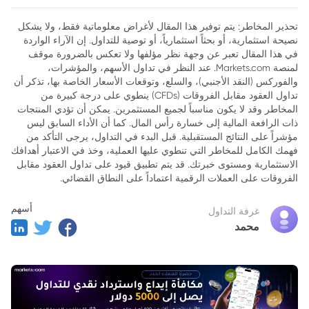
المشفرة
تحذير المخاطر: يتم توفير هذا المقال لأغراض معلوماتية فقط، ولا يشكل
نصيحة استثمارية، أو بحثاً استثمارياً، أو توصية للتداول. إن الآراء الواردة
في هذا المقال تعبر عن وجهة نظر مؤلفها ولا تعكس بالضرورة موقف
لمنصة Markets.com. عند النظر في تداول الأسهم، والمؤشرات،
والفوركس (النقد الأجنبي)، والسلع، وتوقعات الأسعار الخاصة بها، تذكر أن
تداول العقود مقابل الفروقات (CFDs) ينطوي على درجة كبيرة من
المخاطر وقد لا يكون مناسباً لجميع المستثمرين. يمكن أن تؤدي المنتجات
ذات الرافعة المالية إلى خسارة رأس المال. كما أن الأداء السابق ليس
مؤشراً على النتائج المستقبلية. قبل البدء في التداول، يرجى التأكد من
فهمك الكامل للمخاطر التي تنطوي عليها العملية، وخذ في الاعتبار أهدافك
الاستثمارية ومستوى خبرتك. قد يتم تطبيق قيود على تداول العقود مقابل
الفروقات على العملات الرقمية اعتماداً على النطاق القضائي.
أسهم
غرفة التداول
محمد