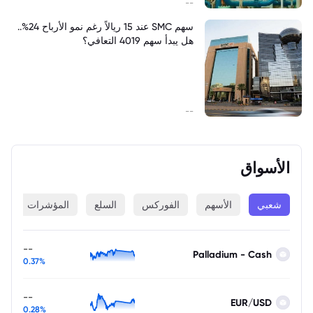
--
سهم SMC عند 15 ريالاً رغم نمو الأرباح 24%..
هل يبدأ سهم 4019 التعافي؟
--
الأسواق
شعبي
الأسهم
الفوركس
السلع
المؤشرات
ا
--
Palladium - Cash
0.37%
--
EUR/USD
0.28%