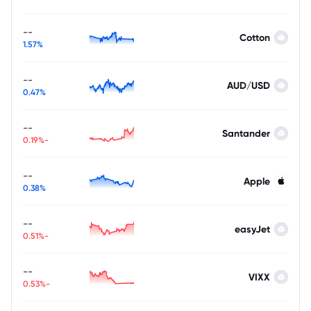
--
Cotton
1.57%
--
AUD/USD
0.47%
--
Santander
-0.19%
--
Apple
0.38%
--
easyJet
-0.51%
--
VIXX
-0.53%