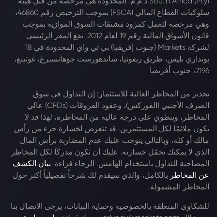
South Africa (Pty) ذ.م.م. المحدودة هي مرخصة من قبل هيئة
سلوكيات القطاع المالي (FSCA) بموجب الترخيص رقم 46860،
وهي مرخصة للعمل كمزود مشتقات السوق الموازية بموجب
قانون الأسواق المالية رقم 19 لعام 2012. يقع المقر الرئيسي
لشركة Markets (جنوب إفريقيا) بي تي واي المحدودة في 18
بونداري بليس، طريق ريفونيا، ساندهورست جوهانسبرغ، غوتينغ،
2196، جنوب أفريقيا
تحذير من المخاطر العالية للاستثمار: إن التداول في سوق
الصرف الأجنبي (الفوركس)، وعقود الفروقات (CFDs) عالي
المخاطر، وينطوي على درجة عالية من المخاطرة، لهذا قد لا
يكون ملائمًا لكل المستثمرين. قد تتعرض لخسارة جزء من رأس
مالك أو كله، وبالتالي يتوجب عليك عدم المضاربة برأس المال
الذي لا يمكنك تحمّل خسارته. عليك أن تكون مدركًا لكل المخاطر
المصاحبة للتداول باستخدام الهامش. الرجاء قراءة
بيان الكشف
عن المخاطر
بالكامل، والذي سيقدم لك شرحاً تفصيلياً أكثر حول
المخاطر المشمولة.
للشكاوى المتعلقة بالخصوصية وحماية البيانات، يرجى الاتصال بنا