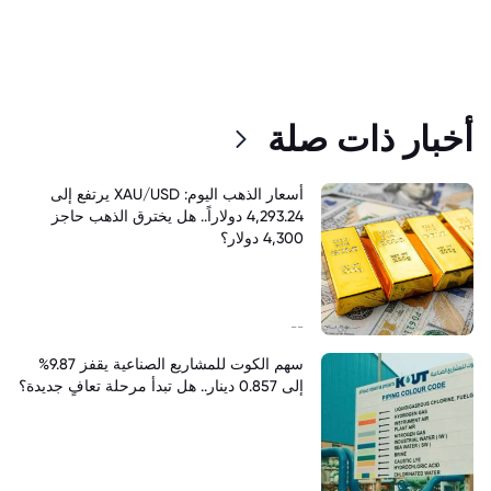
أخبار ذات صلة
أسعار الذهب اليوم: XAU/USD يرتفع إلى
4,293.24 دولاراً.. هل يخترق الذهب حاجز
4,300 دولار؟
--
سهم الكوت للمشاريع الصناعية يقفز 9.87%
إلى 0.857 دينار.. هل تبدأ مرحلة تعافٍ جديدة؟