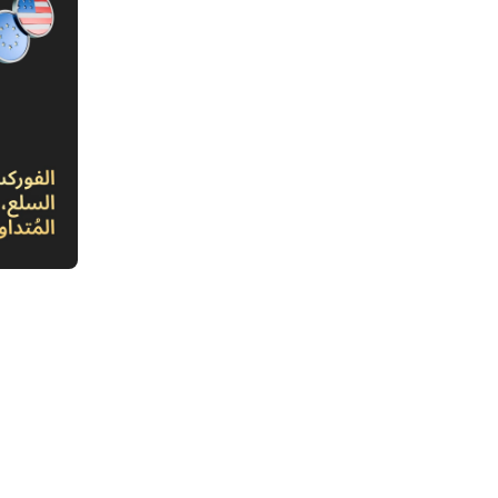
1. الي
أسواق 