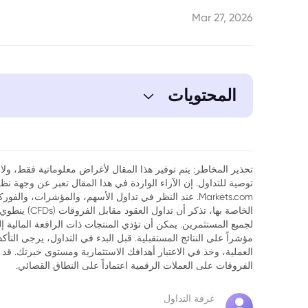
Mar 27, 2026
المحتويات
1. اليابان تستكشف آفاقاً غير تقليدية: التدخل في أسواق النفط لكبح جماح الين
تحذير المخاطر: يتم توفير هذا المقال لأغراض معلوماتية فقط، ولا ي
توصية للتداول. إن الآراء الواردة في هذا المقال تعبر عن وجهة 
Markets.com. عند النظر في تداول الأسهم، والمؤشرات، وال
الخاصة بها، تذك
لجميع المستثمرين. يمكن أن تؤدي المنتجات ذات الرافعة المالية إ
مؤشراً على النتائج المستقبلية. قبل البدء في التداول، يرجى التأ
العملية، وخذ في الاعتبار أهدافك الاستثمارية ومستوى خبرتك. قد 
الفروقات على العملات الرقمية اعتماداً على النطاق القضائي.
غرفة التداول