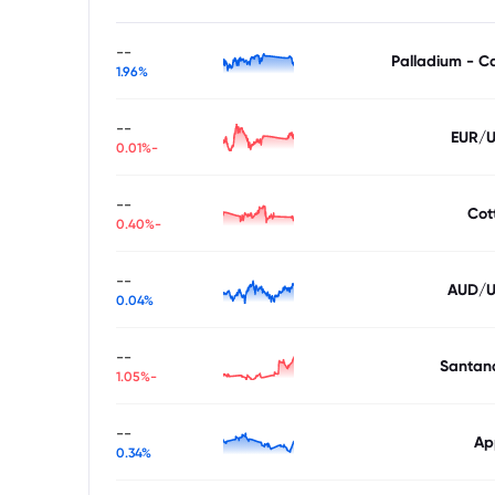
--
Palladium - C
1.96%
--
EUR/
-0.01%
--
Cot
-0.40%
--
AUD/
0.04%
--
Santan
-1.05%
--
Ap
0.34%