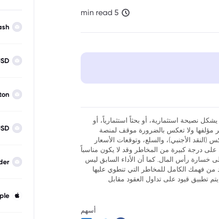
5 min read
ash
USD
ton
شكل نصيحة استثمارية، أو بحثاً استثمارياً، أو
USD
نظر مؤلفها ولا تعكس بالضرورة موقف لمنصة
فوركس (النقد الأجنبي)، والسلع، وتوقعات الأسعار
ر أن تداول العقود مقابل الفروقات (CFDs) ينطوي على درجة كبيرة من المخاطر وقد لا يكون مناسباً
لى خسارة رأس المال. كما أن الأداء السابق ليس
der
كد من فهمك الكامل للمخاطر التي تنطوي عليها
يتم تطبيق قيود على تداول العقود مقابل
ple
أسهم