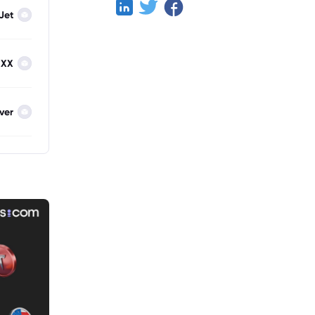
Jet
IXX
lver