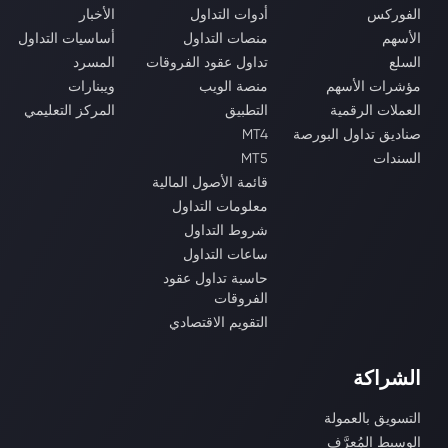
الفوركس
أدوات التداول
الأخبار
الأسهم
منصات التداول
أساسيات التداول
السلع
تداول عقود الفروقات
المسرد
مؤشرات الأسهم
منصة الويب
ويبنارات
العملات الرقمية
التطبيق
المركز التعليمي
صناديق تداول البورصة
MT4
السندات
MT5
قائمة الأصول المالية
معلومات التداول
شروط التداول
ساعات التداول
حاسبة تداول عقود
الفروقات
التقويم الاقتصادي
الشراكة
التسويق بالعمولة
الوسيط المُعرَّف