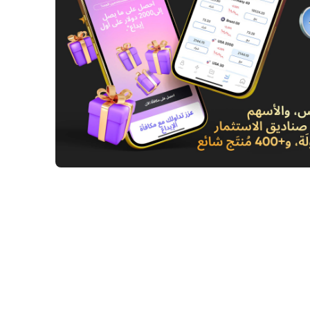
ابان تستكشف آفاقاً غير تقليدية: التدخل في
النفط لكبح جماح الين