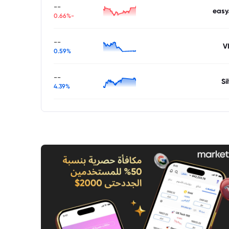
--
easy
-0.66%
--
V
0.59%
--
Si
4.39%