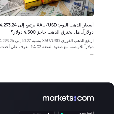
أسعار الذهب اليوم: XAU/USD يرتفع إلى 4,293.24
دولاراً.. هل يخترق الذهب حاجز 4,300 دولار؟
ارتفع الذهب الفوري XAU/USD بنسبة 1.27% إلى 293.24
دولاراً للأونصة، مع صعود الفضة 4.03%. تعرف على أحدث
أسعار الذهب وتحليل الاتجاه ومستويات الدعم والمقاومة.
--