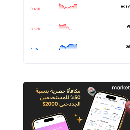
--
easy
-0.48%
--
V
-0.59%
--
Si
3.11%