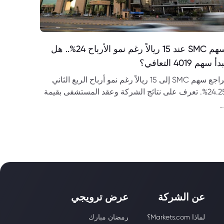
سهم SMC عند 15 ريالاً رغم نمو الأرباح 24%.. هل
دأ سهم 4019 التعافي؟
تراجع سهم SMC إلى 15 ريالاً رغم نمو أرباح الربع الثاني
24.25%. تعرف على نتائج الشركة وعقد المستشفى بقيمة
 ريال وتوقعات سهم 4019.
-
عن الشركة
عرض ترويجي
لماذا Markets.com؟
رمضان مبارك