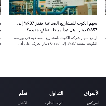
سهم الكوت للمشاريع الصناعية يقفز 9.87% إلى
0.857 دينار.. هل تبدأ مرحلة تعافٍ جديدة؟
يب
4,
ارتفع سهم شركة الكوت للمشاريع الصناعية في بورصة
الكويت بنسبة 9.87% إلى 0.857 دينار. تعرف على أداء
السهم، النتائج المالية، مستويات الدعم والمقاومة
3.8 مليار
-
--
وتوقعات الحركة المقبلة.
الأسواق
التداول
تعلّم
الفوركس
أدوات التداول
الأخبار