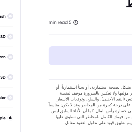
ط
ash
5 min read
USD
ton
USD
شكل نصيحة استثمارية، أو بحثاً استثمارياً، أو
نظر مؤلفها ولا تعكس بالضرورة موقف لمنصة
der
فوركس (النقد الأجنبي)، والسلع، وتوقعات الأسعار
ر أن تداول العقود مقابل الفروقات (CFDs) ينطوي على درجة كبيرة من المخاطر وقد لا يكون مناسباً
لى خسارة رأس المال. كما أن الأداء السابق ليس
كد من فهمك الكامل للمخاطر التي تنطوي عليها
ple
يتم تطبيق قيود على تداول العقود مقابل