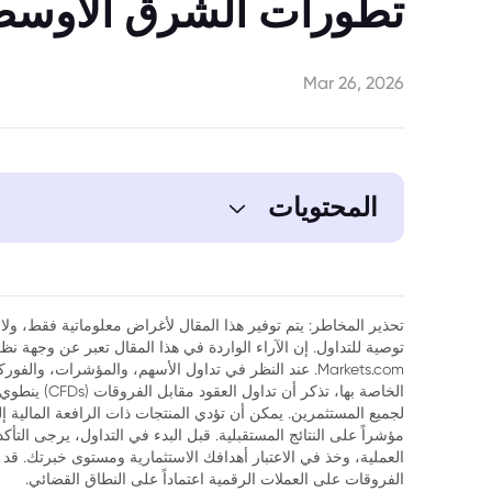
تطورات الشرق الأوس
Mar 26, 2026
المحتويات
1. تقلبات غير مسبوقة في الأسواق المالية تثير الشكوك حول التداول الداخلي
تحذير المخاطر: يتم توفير هذا المقال لأغراض معلوماتية فقط، ولا ي
توصية للتداول. إن الآراء الواردة في هذا المقال تعبر عن وجهة 
Markets.com. عند النظر في تداول الأسهم، والمؤشرات، وال
الخاصة بها، تذك
لجميع المستثمرين. يمكن أن تؤدي المنتجات ذات الرافعة المالية إ
مؤشراً على النتائج المستقبلية. قبل البدء في التداول، يرجى التأ
العملية، وخذ في الاعتبار أهدافك الاستثمارية ومستوى خبرتك. قد 
الفروقات على العملات الرقمية اعتماداً على النطاق القضائي.