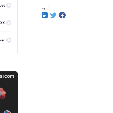
Jet
أسهم
IXX
lver