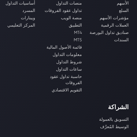
الأسهم
منصات التداول
أساسيات التداول
السلع
تداول عقود الفروقات
المسرد
مؤشرات الأسهم
منصة الويب
ويبنارات
العملات الرقمية
التطبيق
المركز التعليمي
صناديق تداول البورصة
MT4
السندات
MT5
قائمة الأصول المالية
معلومات التداول
شروط التداول
ساعات التداول
حاسبة تداول عقود
الفروقات
التقويم الاقتصادي
الشراكة
التسويق بالعمولة
الوسيط المُعرَّف