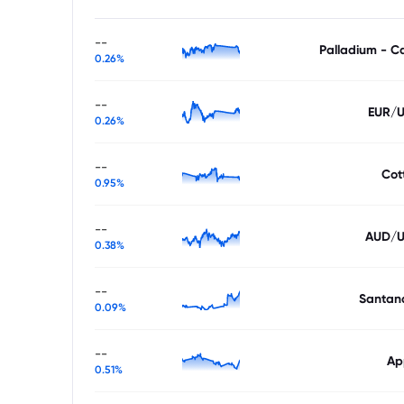
--
Palladium - C
0.26%
--
EUR/
0.26%
--
Cot
0.95%
--
AUD/
0.38%
--
Santan
0.09%
--
Ap
0.51%