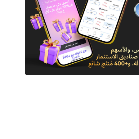
اوضات إسلام آباد: شروط طهران تضع مسار
 على المحك