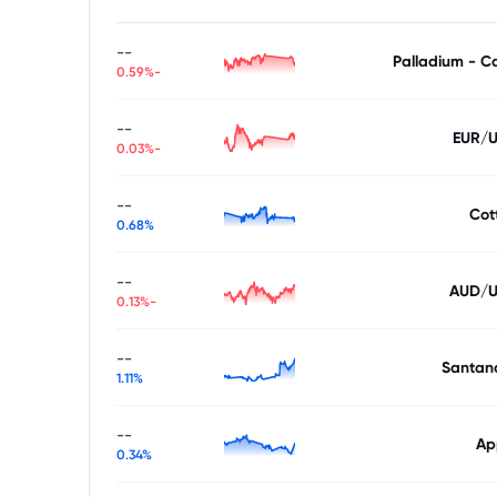
--
Palladium - C
-0.59%
--
EUR/
-0.03%
--
Cot
0.68%
--
AUD/
-0.13%
--
Santan
1.11%
--
Ap
0.34%