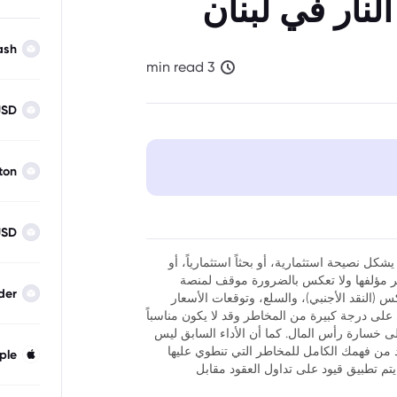
نار في لبنان
ash
3 min read
USD
ton
USD
شكل نصيحة استثمارية، أو بحثاً استثمارياً، أو
نظر مؤلفها ولا تعكس بالضرورة موقف لمنصة
der
فوركس (النقد الأجنبي)، والسلع، وتوقعات الأسعار
ر أن تداول العقود مقابل الفروقات (CFDs) ينطوي على درجة كبيرة من المخاطر وقد لا يكون مناسباً
لى خسارة رأس المال. كما أن الأداء السابق ليس
كد من فهمك الكامل للمخاطر التي تنطوي عليها
ple
يتم تطبيق قيود على تداول العقود مقابل