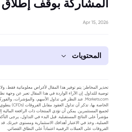
المشاركة بوقف إطلاق ال
Apr 15, 2026
المحتويات
1. مفاوضات إسلام آباد: شروط طهران تضع مسار السلام على المحك
تحذير المخاطر: يتم توفير هذا المقال لأغراض معلوماتية فقط، ولا ي
توصية للتداول. إن الآراء الواردة في هذا المقال تعبر عن وجهة 
Markets.com. عند النظر في تداول الأسهم، والمؤشرات، وال
الخاصة بها، تذك
لجميع المستثمرين. يمكن أن تؤدي المنتجات ذات الرافعة المالية إ
مؤشراً على النتائج المستقبلية. قبل البدء في التداول، يرجى التأ
العملية، وخذ في الاعتبار أهدافك الاستثمارية ومستوى خبرتك. قد 
الفروقات على العملات الرقمية اعتماداً على النطاق القضائي.