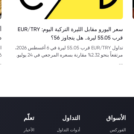
سعر اليورو مقابل الليرة التركية اليوم: EUR/TRY
قرب 55.05 ليرة.. هل يتجاوز 56؟
د
تداول EUR/TRY قرب 55.05 ليرة في 6 أغسطس 2026،
مرتفعاً بنحو 2.32% مقارنة بسعره المرجعي في 24 يوليو.
فهل يختبر مستوى 56؟
وت
-
--
الأسواق
التداول
تعلّم
الفوركس
أدوات التداول
الأخبار