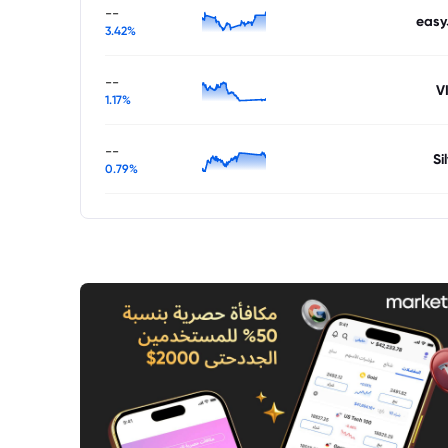
--
easy
3.42%
--
V
1.17%
--
Si
0.79%