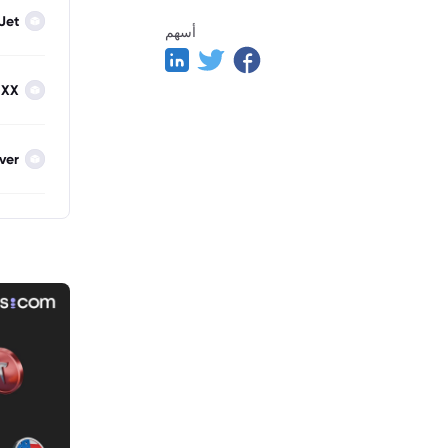
Jet
أسهم
IXX
lver