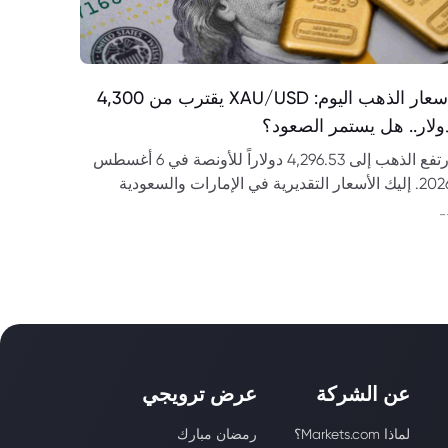
أسعار الذهب اليوم: XAU/USD يقترب من 4,300
ولار.. هل يستمر الصعود؟
ارتفع الذهب إلى 4,296.53 دولاراً للأونصة في 6 أغسطس
2026. إليك الأسعار التقديرية في الإمارات والسعودية
حليل مستويات XAU/USD.
-
عن الشركة
عرض ترويجي
لماذا Markets.com؟
رمضان مبارك