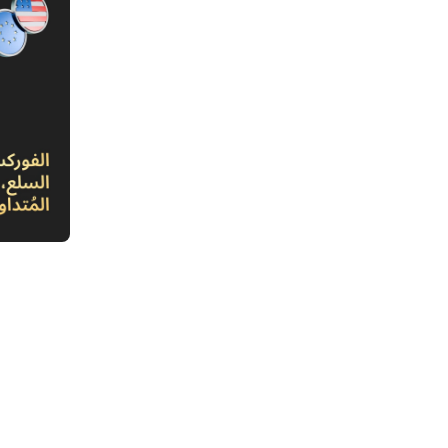
1. مف
السلام