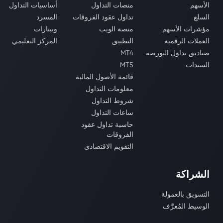
الأسهم
منصات التداول
أساسيات التداول
السلع
تداول عقود الفروقات
المسرد
مؤشرات الأسهم
منصة الويب
ويبنارات
العملات الرقمية
التطبيق
المركز التعليمي
صناديق تداول البورصة
MT4
السندات
MT5
قائمة الأصول المالية
معلومات التداول
شروط التداول
ساعات التداول
حاسبة تداول عقود
الفروقات
التقويم الاقتصادي
الشراكة
التسويق بالعمولة
الوسيط المُعرَّف