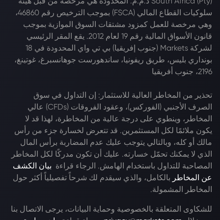
South Africa (Pty) ذ.م.م. المحدودة هي مرخصة من قبل هيئة
سلوكيات القطاع المالي (FSCA) بموجب الترخيص رقم 46860،
وهي مرخصة للعمل كمزود مشتقات السوق الموازية بموجب
قانون الأسواق المالية رقم 19 لعام 2012. يقع المقر الرئيسي
لشركة Markets (جنوب إفريقيا) بي تي واي المحدودة في 18
بونداري بليس، طريق ريفونيا، ساندهورست جوهانسبرغ، غوتينغ،
2196، جنوب أفريقيا
تحذير من المخاطر العالية للاستثمار: إن التداول في سوق
الصرف الأجنبي (الفوركس)، وعقود الفروقات (CFDs) عالي
المخاطر، وينطوي على درجة عالية من المخاطرة، لهذا قد لا
يكون ملائمًا لكل المستثمرين. قد تتعرض لخسارة جزء من رأس
مالك أو كله، وبالتالي يتوجب عليك عدم المضاربة برأس المال
الذي لا يمكنك تحمّل خسارته. عليك أن تكون مدركًا لكل المخاطر
المصاحبة للتداول باستخدام الهامش. الرجاء قراءة
بيان الكشف
عن المخاطر
بالكامل، والذي سيقدم لك شرحاً تفصيلياً أكثر حول
المخاطر المشمولة.
للشكاوى المتعلقة بالخصوصية وحماية البيانات، يرجى الاتصال بنا