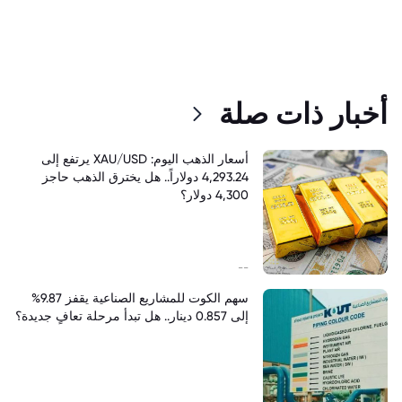
أخبار ذات صلة
أسعار الذهب اليوم: XAU/USD يرتفع إلى
4,293.24 دولاراً.. هل يخترق الذهب حاجز
4,300 دولار؟
--
سهم الكوت للمشاريع الصناعية يقفز 9.87%
إلى 0.857 دينار.. هل تبدأ مرحلة تعافٍ جديدة؟