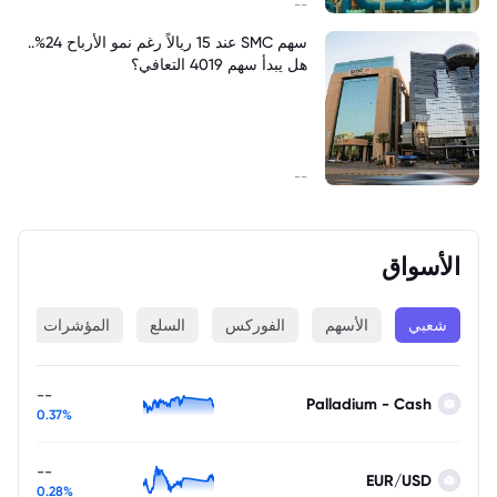
--
سهم SMC عند 15 ريالاً رغم نمو الأرباح 24%..
هل يبدأ سهم 4019 التعافي؟
--
الأسواق
شعبي
الأسهم
الفوركس
السلع
المؤشرات
ا
--
Palladium - Cash
0.37%
--
EUR/USD
0.28%