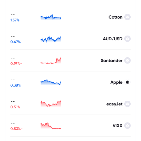
--
Cotton
1.57%
--
AUD/USD
0.47%
--
Santander
-0.19%
--
Apple
0.38%
--
easyJet
-0.51%
--
VIXX
-0.53%