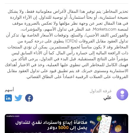
عسكري
تحذير المخاطر: يتم توفير هذا المقال لأغراض معلوماتية فقط، ولا يشكل
نصيحة استثمارية، أو بحثاً استثمارياً، أو توصية للتداول. إن الآراء الواردة
في هذا المقال تعبر عن وجهة نظر مؤلفها ولا تعكس بالضرورة موقف
لمنصة Markets.com. عند النظر في تداول الأسهم، والمؤشرات،
والفوركس (النقد الأجنبي)، والسلع، وتوقعات الأسعار الخاصة بها، تذكر أن
تداول العقود مقابل الفروقات (CFDs) ينطوي على درجة كبيرة من
المخاطر وقد لا يكون مناسباً لجميع المستثمرين. يمكن أن تؤدي المنتجات
ذات الرافعة المالية إلى خسارة رأس المال. كما أن الأداء السابق ليس
مؤشراً على النتائج المستقبلية. قبل البدء في التداول، يرجى التأكد من
فهمك الكامل للمخاطر التي تنطوي عليها العملية، وخذ في الاعتبار أهدافك
الاستثمارية ومستوى خبرتك. قد يتم تطبيق قيود على تداول العقود مقابل
الفروقات على العملات الرقمية اعتماداً على النطاق القضائي.
أسهم
غرفة التداول
علي