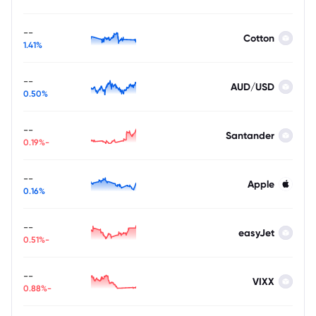
--
Cotton
1.41%
--
AUD/USD
0.50%
--
Santander
-0.19%
--
Apple
0.16%
--
easyJet
-0.51%
--
VIXX
-0.88%