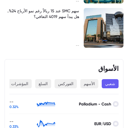
--
سهم SMC عند 15 ريالاً رغم نمو الأرباح 24%..
هل يبدأ سهم 4019 التعافي؟
--
الأسواق
شعبي
الأسهم
الفوركس
السلع
المؤشرات
ا
--
Palladium - Cash
0.32%
--
EUR/USD
0.33%