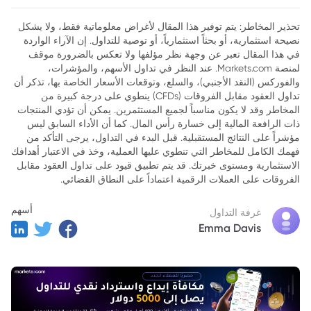
2. توقعات المحللين: الذهب في طريقه إلى آفاق جديدة
تحذير المخاطر: يتم توفير هذا المقال لأغراض معلوماتية فقط، ولا يشكل
نصيحة استثمارية، أو بحثاً استثمارياً، أو توصية للتداول. إن الآراء الواردة
3. طلب البنوك المركزية وتدفقات الاستثمار
في هذا المقال تعبر عن وجهة نظر مؤلفها ولا تعكس بالضرورة موقف
4. الخلاصة
لمنصة Markets.com. عند النظر في تداول الأسهم، والمؤشرات،
والفوركس (النقد الأجنبي)، والسلع، وتوقعات الأسعار الخاصة بها، تذكر أن
تداول العقود مقابل الفروقات (CFDs) ينطوي على درجة كبيرة من
المخاطر وقد لا يكون مناسباً لجميع المستثمرين. يمكن أن تؤدي المنتجات
ذات الرافعة المالية إلى خسارة رأس المال. كما أن الأداء السابق ليس
مؤشراً على النتائج المستقبلية. قبل البدء في التداول، يرجى التأكد من
فهمك الكامل للمخاطر التي تنطوي عليها العملية، وخذ في الاعتبار أهدافك
الاستثمارية ومستوى خبرتك. قد يتم تطبيق قيود على تداول العقود مقابل
الفروقات على العملات الرقمية اعتماداً على النطاق القضائي.
أسهم
غرفة التداول
Emma Davis