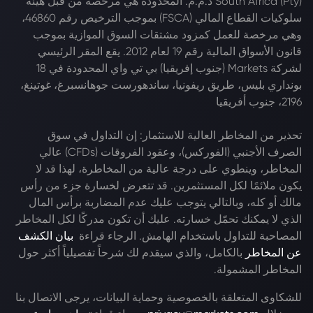
South Africa (Pty) ذ.م.م. المحدودة هي مرخصة من قبل هيئة
سلوكيات القطاع المالي (FSCA) بموجب الترخيص رقم 46860،
وهي مرخصة للعمل كمزود مشتقات السوق الموازية بموجب
قانون الأسواق المالية رقم 19 لعام 2012. يقع المقر الرئيسي
لشركة Markets (جنوب إفريقيا) بي تي واي المحدودة في 18
بونداري بليس، طريق ريفونيا، ساندهورست جوهانسبرغ، غوتينغ،
2196، جنوب أفريقيا
تحذير من المخاطر العالية للاستثمار: إن التداول في سوق
الصرف الأجنبي (الفوركس)، وعقود الفروقات (CFDs) عالي
المخاطر، وينطوي على درجة عالية من المخاطرة، لهذا قد لا
يكون ملائمًا لكل المستثمرين. قد تتعرض لخسارة جزء من رأس
مالك أو كله، وبالتالي يتوجب عليك عدم المضاربة برأس المال
الذي لا يمكنك تحمّل خسارته. عليك أن تكون مدركًا لكل المخاطر
المصاحبة للتداول باستخدام الهامش. الرجاء قراءة
بيان الكشف
عن المخاطر
بالكامل، والذي سيقدم لك شرحاً تفصيلياً أكثر حول
المخاطر المشمولة.
للشكاوى المتعلقة بالخصوصية وحماية البيانات، يرجى الاتصال بنا