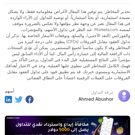
المستقبلية
تحذير المخاطر: يتم توفير هذا المقال لأغراض معلوماتية فقط، ولا يشكل
2. سعر الذهب في الإمارات اليوم: أحدث المستجدات
نصيحة استثمارية، أو بحثاً استثمارياً، أو توصية للتداول. إن الآراء الواردة
في هذا المقال تعبر عن وجهة نظر مؤلفها ولا تعكس بالضرورة موقف
3. العوامل المؤثرة في أسعار الذهب في الإمارات
لمنصة Markets.com. عند النظر في تداول الأسهم، والمؤشرات،
4. الذهب في الإمارات: خيارات الاستثمار المتاحة
والفوركس (النقد الأجنبي)، والسلع، وتوقعات الأسعار الخاصة بها، تذكر أن
تداول العقود مقابل الفروقات (CFDs) ينطوي على درجة كبيرة من
5. التوقعات المستقبلية لأسعار الذهب في الإمارات
المخاطر وقد لا يكون مناسباً لجميع المستثمرين. يمكن أن تؤدي المنتجات
ذات الرافعة المالية إلى خسارة رأس المال. كما أن الأداء السابق ليس
6. كيفية متابعة أسعار الذهب في الإمارات؟
مؤشراً على النتائج المستقبلية. قبل البدء في التداول، يرجى التأكد من
فهمك الكامل للمخاطر التي تنطوي عليها العملية، وخذ في الاعتبار أهدافك
7. خاتمة
الاستثمارية ومستوى خبرتك. قد يتم تطبيق قيود على تداول العقود مقابل
الفروقات على العملات الرقمية اعتماداً على النطاق القضائي.
أسهم
غرفة التداول
Ahmed Abushar