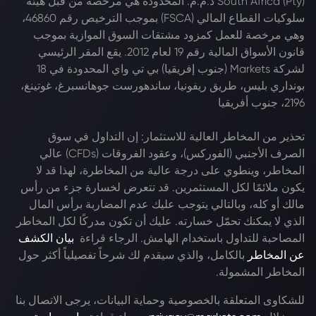
South Africa (Pty) ذ.م.م. المحدودة هي مرخصة من قبل هيئة
سلوكيات القطاع المالي (FSCA) بموجب الترخيص رقم 46860،
وهي مرخصة للعمل كمزود مشتقات السوق الموازية بموجب
قانون الأسواق المالية رقم 19 لعام 2012. يقع المقر الرئيسي
لشركة Markets (جنوب إفريقيا) بي تي واي المحدودة في 18
بونداري بليس، طريق ريفونيا، ساندهورست جوهانسبرغ، غوتينغ،
2196، جنوب أفريقيا
تحذير من المخاطر العالية للاستثمار: إن التداول في سوق
الصرف الأجنبي (الفوركس)، وعقود الفروقات (CFDs) عالي
المخاطر، وينطوي على درجة عالية من المخاطرة، لهذا قد لا
يكون ملائمًا لكل المستثمرين. قد تتعرض لخسارة جزء من رأس
مالك أو كله، وبالتالي يتوجب عليك عدم المضاربة برأس المال
الذي لا يمكنك تحمّل خسارته. عليك أن تكون مدركًا لكل المخاطر
المصاحبة للتداول باستخدام الهامش. الرجاء قراءة
بيان الكشف
عن المخاطر
بالكامل، والذي سيقدم لك شرحاً تفصيلياً أكثر حول
المخاطر المشمولة.
للشكاوى المتعلقة بالخصوصية وحماية البيانات، يرجى الاتصال بنا