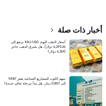
أخبار ذات صلة
أسعار الذهب اليوم: XAU/USD يرتفع إلى
4,293.24 دولاراً.. هل يخترق الذهب حاجز
4,300 دولار؟
--
سهم الكوت للمشاريع الصناعية يقفز 9.87%
إلى 0.857 دينار.. هل تبدأ مرحلة تعافٍ جديدة؟