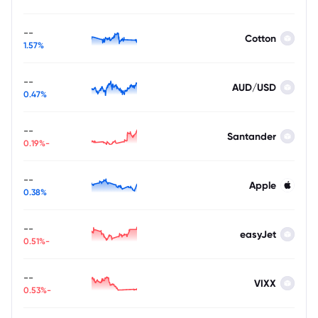
--
Cotton
1.57%
--
AUD/USD
0.47%
--
Santander
-0.19%
--
Apple
0.38%
--
easyJet
-0.51%
--
VIXX
-0.53%