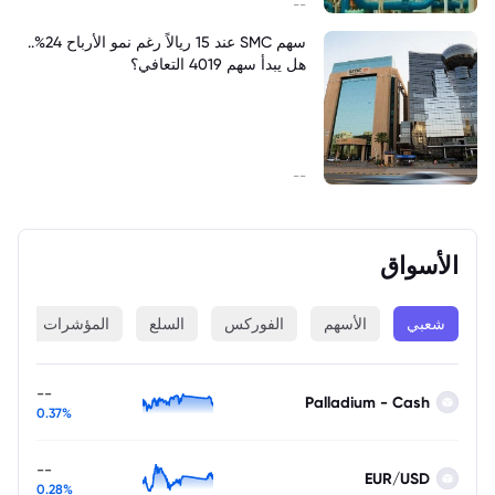
--
سهم SMC عند 15 ريالاً رغم نمو الأرباح 24%..
هل يبدأ سهم 4019 التعافي؟
--
الأسواق
شعبي
الأسهم
الفوركس
السلع
المؤشرات
ا
--
Palladium - Cash
0.37%
--
EUR/USD
0.28%