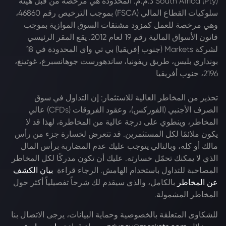
South Africa (Pty) ذ.م.م. المحدودة هي مرخصة من قبل هيئة
سلوكيات القطاع المالي (FSCA) بموجب الترخيص رقم 46860،
وهي مرخصة للعمل كمزود مشتقات السوق الموازية بموجب
قانون الأسواق المالية رقم 19 لعام 2012. يقع المقر الرئيسي
لشركة Markets (جنوب إفريقيا) بي تي واي المحدودة في 18
بونداري بليس، طريق ريفونيا، ساندهورست جوهانسبرغ، غوتينغ،
2196، جنوب أفريقيا
تحذير من المخاطر العالية للاستثمار: إن التداول في سوق
الصرف الأجنبي (الفوركس)، وعقود الفروقات (CFDs) عالي
المخاطر، وينطوي على درجة عالية من المخاطرة، لهذا قد لا
يكون ملائمًا لكل المستثمرين. قد تتعرض لخسارة جزء من رأس
مالك أو كله، وبالتالي يتوجب عليك عدم المضاربة برأس المال
الذي لا يمكنك تحمّل خسارته. عليك أن تكون مدركًا لكل المخاطر
المصاحبة للتداول باستخدام الهامش. الرجاء قراءة
بيان الكشف
عن المخاطر
بالكامل، والذي سيقدم لك شرحاً تفصيلياً أكثر حول
المخاطر المشمولة.
للشكاوى المتعلقة بالخصوصية وحماية البيانات، يرجى الاتصال بنا