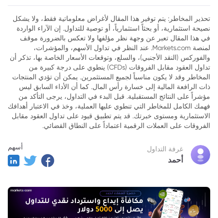
تحذير المخاطر: يتم توفير هذا المقال لأغراض معلوماتية فقط، ولا يشكل
نصيحة استثمارية، أو بحثاً استثمارياً، أو توصية للتداول. إن الآراء الواردة
في هذا المقال تعبر عن وجهة نظر مؤلفها ولا تعكس بالضرورة موقف
لمنصة Markets.com. عند النظر في تداول الأسهم، والمؤشرات،
والفوركس (النقد الأجنبي)، والسلع، وتوقعات الأسعار الخاصة بها، تذكر أن
تداول العقود مقابل الفروقات (CFDs) ينطوي على درجة كبيرة من
المخاطر وقد لا يكون مناسباً لجميع المستثمرين. يمكن أن تؤدي المنتجات
ذات الرافعة المالية إلى خسارة رأس المال. كما أن الأداء السابق ليس
مؤشراً على النتائج المستقبلية. قبل البدء في التداول، يرجى التأكد من
فهمك الكامل للمخاطر التي تنطوي عليها العملية، وخذ في الاعتبار أهدافك
الاستثمارية ومستوى خبرتك. قد يتم تطبيق قيود على تداول العقود مقابل
الفروقات على العملات الرقمية اعتماداً على النطاق القضائي.
أسهم
غرفة التداول
أحمد