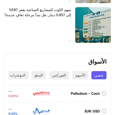
--
سهم الكوت للمشاريع الصناعية يقفز 9.87%
إلى 0.857 دينار.. هل تبدأ مرحلة تعافٍ جديدة؟
--
الأسواق
شعبي
الأسهم
الفوركس
السلع
المؤشرات
ا
--
Palladium - Cash
-0.05%
--
EUR/USD
0.05%