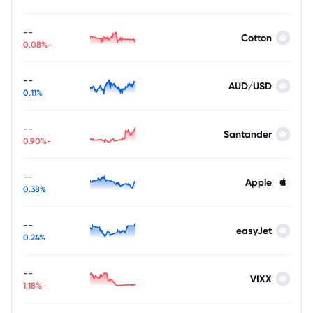
--
Cotton
-0.08%
--
AUD/USD
0.11%
--
Santander
-0.90%
--
Apple
0.38%
--
easyJet
0.24%
--
VIXX
-1.18%