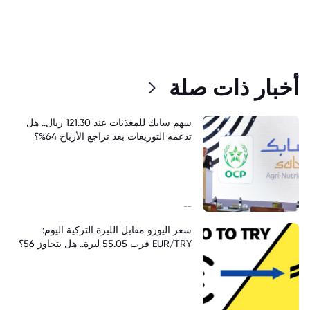
أخبار ذات صلة
سهم سابك للمغذيات عند 121.30 ريال.. هل
تدعمه التوزيعات بعد تراجع الأرباح 64%؟
--
سعر اليورو مقابل الليرة التركية اليوم:
EUR/TRY قرب 55.05 ليرة.. هل يتجاوز 56؟