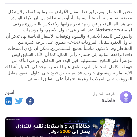
تحذير المخاطر: يتم توفير هذا المقال لأغراض معلوماتية فقط، ولا يشكل
نصيحة استثمارية، أو بحثاً استثمارياً، أو توصية للتداول. إن الآراء الواردة
في هذا المقال تعبر عن وجهة نظر مؤلفها ولا تعكس بالضرورة موقف
لمنصة Markets.com. عند النظر في تداول الأسهم، والمؤشرات،
والفوركس (النقد الأجنبي)، والسلع، وتوقعات الأسعار الخاصة بها، تذكر أن
تداول العقود مقابل الفروقات (CFDs) ينطوي على درجة كبيرة من
المخاطر وقد لا يكون مناسباً لجميع المستثمرين. يمكن أن تؤدي المنتجات
ذات الرافعة المالية إلى خسارة رأس المال. كما أن الأداء السابق ليس
مؤشراً على النتائج المستقبلية. قبل البدء في التداول، يرجى التأكد من
فهمك الكامل للمخاطر التي تنطوي عليها العملية، وخذ في الاعتبار أهدافك
الاستثمارية ومستوى خبرتك. قد يتم تطبيق قيود على تداول العقود مقابل
الفروقات على العملات الرقمية اعتماداً على النطاق القضائي.
أسهم
غرفة التداول
فاطمة