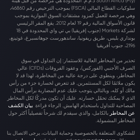
South Africa (Pty) ذ.م.م. المحدودة هي مرخصة من قبل هيئة
سلوكيات القطاع المالي (FSCA) بموجب الترخيص رقم 46860،
وهي مرخصة للعمل كمزود مشتقات السوق الموازية بموجب
قانون الأسواق المالية رقم 19 لعام 2012. يقع المقر الرئيسي
لشركة Markets (جنوب إفريقيا) بي تي واي المحدودة في 18
بونداري بليس، طريق ريفونيا، ساندهورست جوهانسبرغ، غوتينغ،
2196، جنوب أفريقيا
تحذير من المخاطر العالية للاستثمار: إن التداول في سوق
الصرف الأجنبي (الفوركس)، وعقود الفروقات (CFDs) عالي
المخاطر، وينطوي على درجة عالية من المخاطرة، لهذا قد لا
يكون ملائمًا لكل المستثمرين. قد تتعرض لخسارة جزء من رأس
مالك أو كله، وبالتالي يتوجب عليك عدم المضاربة برأس المال
الذي لا يمكنك تحمّل خسارته. عليك أن تكون مدركًا لكل المخاطر
المصاحبة للتداول باستخدام الهامش. الرجاء قراءة
بيان الكشف
عن المخاطر
بالكامل، والذي سيقدم لك شرحاً تفصيلياً أكثر حول
المخاطر المشمولة.
للشكاوى المتعلقة بالخصوصية وحماية البيانات، يرجى الاتصال بنا