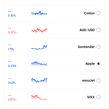
--
Cotton
0.10%
--
AUD/USD
-0.37%
--
Santander
1.11%
--
Apple
0.03%
--
easyJet
3.42%
--
VIXX
-2.57%