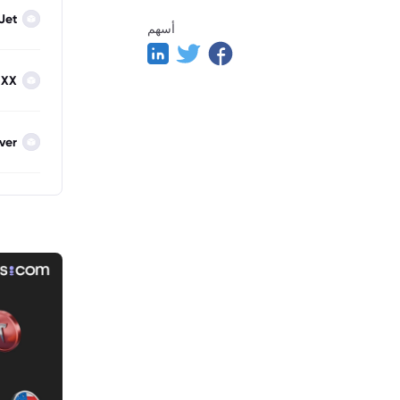
Jet
أسهم
IXX
lver