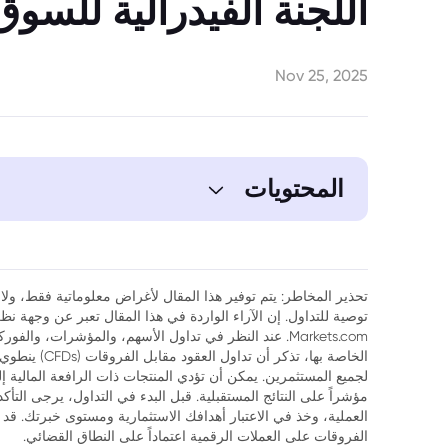
اللجنة الفيدرالية للسوق
Nov 25, 2025
المحتويات
1. ملخص المقال
2. تزايد التوقعات بخفض أسعار الفائدة
تحذير المخاطر: يتم توفير هذا المقال لأغراض معلوماتية فقط، ولا ي
توصية للتداول. إن الآراء الواردة في هذا المقال تعبر عن وجهة 
3. ردود فعل السوق وتصريحات المسؤولين
Markets.com. عند النظر في تداول الأسهم، والمؤشرات، وال
الخاصة بها، تذك
4. آلية التصويت في اللجنة الفيدرالية للسوق المفتوحة
لجميع المستثمرين. يمكن أن تؤدي المنتجات ذات الرافعة المالية إ
مؤشراً على النتائج المستقبلية. قبل البدء في التداول، يرجى التأ
5. توجهات أعضاء اللجنة الفيدرالية للسوق المفتوحة لعام 2025
العملية، وخذ في الاعتبار أهدافك الاستثمارية ومستوى خبرتك. قد 
الفروقات على العملات الرقمية اعتماداً على النطاق القضائي.