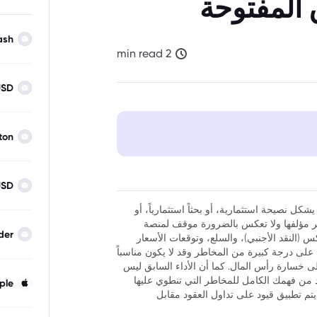
 المفتوحة
ash
2 min read
USD
ton
USD
شكل نصيحة استثمارية، أو بحثاً استثمارياً، أو
نظر مؤلفها ولا تعكس بالضرورة موقف لمنصة
der
فوركس (النقد الأجنبي)، والسلع، وتوقعات الأسعار
ر أن تداول العقود مقابل الفروقات (CFDs) ينطوي على درجة كبيرة من المخاطر وقد لا يكون مناسباً
لى خسارة رأس المال. كما أن الأداء السابق ليس
كد من فهمك الكامل للمخاطر التي تنطوي عليها
ple
يتم تطبيق قيود على تداول العقود مقابل