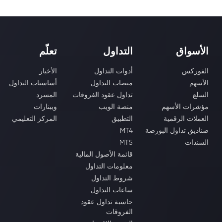
الأسواق
التداول
تعلّم
الفوركس
أدوات التداول
الأخبار
الأسهم
منصات التداول
أساسيات التداول
السلع
تداول عقود الفروقات
المسرد
مؤشرات الأسهم
منصة الويب
ويبنارات
العملات الرقمية
التطبيق
المركز التعليمي
صناديق تداول البورصة
MT4
السندات
MT5
قائمة الأصول المالية
معلومات التداول
شروط التداول
ساعات التداول
حاسبة تداول عقود
الفروقات