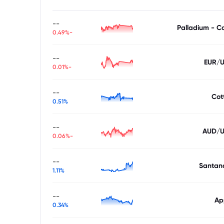
--
Palladium - C
-0.49%
--
EUR/
-0.01%
--
Cot
0.51%
--
AUD/
-0.06%
--
Santan
1.11%
--
Ap
0.34%