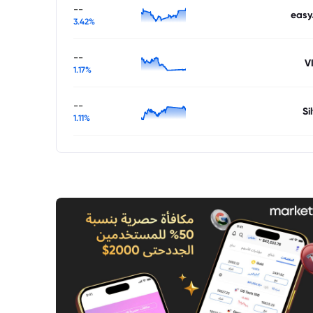
--
easy
3.42%
--
V
1.17%
--
Si
1.11%