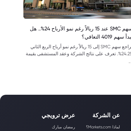
سهم SMC عند 15 ريالاً رغم نمو الأرباح 24%.. هل
دأ سهم 4019 التعافي؟
تراجع سهم SMC إلى 15 ريالاً رغم نمو أرباح الربع الثاني
24.25%. تعرف على نتائج الشركة وعقد المستشفى بقيمة
 ريال وتوقعات سهم 4019.
-
عن الشركة
عرض ترويجي
لماذا Markets.com؟
رمضان مبارك