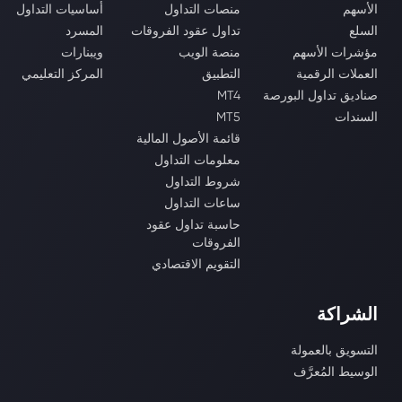
الأسهم
منصات التداول
أساسيات التداول
السلع
تداول عقود الفروقات
المسرد
مؤشرات الأسهم
منصة الويب
ويبنارات
العملات الرقمية
التطبيق
المركز التعليمي
صناديق تداول البورصة
MT4
السندات
MT5
قائمة الأصول المالية
معلومات التداول
شروط التداول
ساعات التداول
حاسبة تداول عقود
الفروقات
التقويم الاقتصادي
الشراكة
التسويق بالعمولة
الوسيط المُعرَّف