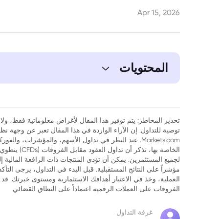
Apr 15, 2026
المحتويات
1. برلين تغير موقفها: تحول استراتيجي نحو الاستقلال الدفاعي الأوروبي
تحذير المخاطر: يتم توفير هذا المقال لأغراض معلوماتية فقط، ولا ي
توصية للتداول. إن الآراء الواردة في هذا المقال تعبر عن وجهة 
Markets.com. عند النظر في تداول الأسهم، والمؤشرات، وال
الخاصة بها، تذك
لجميع المستثمرين. يمكن أن تؤدي المنتجات ذات الرافعة المالية إ
مؤشراً على النتائج المستقبلية. قبل البدء في التداول، يرجى التأ
العملية، وخذ في الاعتبار أهدافك الاستثمارية ومستوى خبرتك. قد 
الفروقات على العملات الرقمية اعتماداً على النطاق القضائي.
غرفة التداول