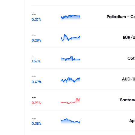
--
Palladium - C
0.37%
--
EUR/
0.28%
--
Cot
1.57%
--
AUD/
0.47%
--
Santan
-0.19%
--
Ap
0.38%