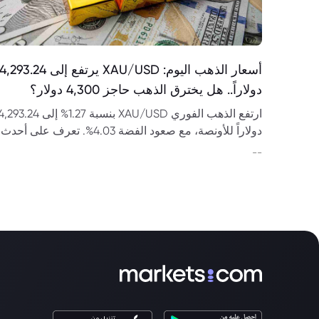
أسعار الذهب اليوم: XAU/USD يرتفع إلى 4,293.24
دولاراً.. هل يخترق الذهب حاجز 4,300 دولار؟
ارتفع الذهب الفوري XAU/USD بنسبة 1.27% إلى 293.24
دولاراً للأونصة، مع صعود الفضة 4.03%. تعرف على أحدث
أسعار الذهب وتحليل الاتجاه ومستويات الدعم والمقاومة.
--