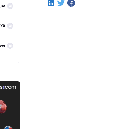
Jet
IXX
lver