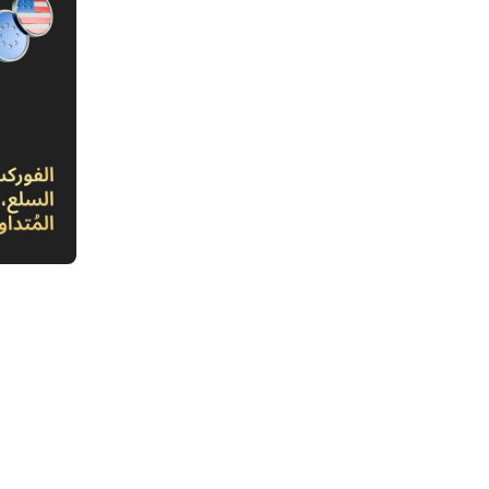
1. برل
الدفاع