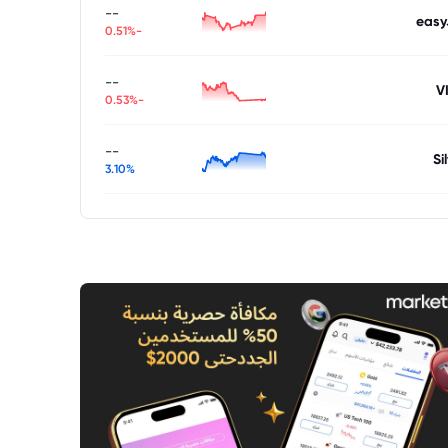
--
easy
-0.51%
--
V
-0.53%
--
Si
3.10%