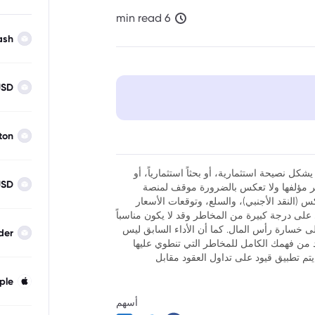
6 min read
ash
USD
ton
شكل نصيحة استثمارية، أو بحثاً استثمارياً، أو
USD
نظر مؤلفها ولا تعكس بالضرورة موقف لمنصة
فوركس (النقد الأجنبي)، والسلع، وتوقعات الأسعار
ر أن تداول العقود مقابل الفروقات (CFDs) ينطوي على درجة كبيرة من المخاطر وقد لا يكون مناسباً
لى خسارة رأس المال. كما أن الأداء السابق ليس
der
كد من فهمك الكامل للمخاطر التي تنطوي عليها
يتم تطبيق قيود على تداول العقود مقابل
ple
أسهم