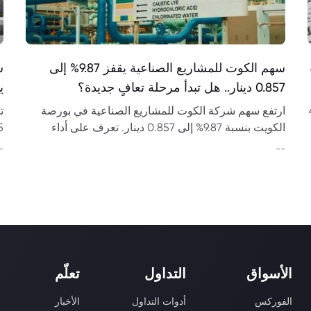
سهم الكوت للمشاريع الصناعية يقفز 9.87% إلى
0.857 دينار.. هل تبدأ مرحلة تعافٍ جديدة؟
يب
4,
ارتفع سهم شركة الكوت للمشاريع الصناعية في بورصة
الكويت بنسبة 9.87% إلى 0.857 دينار. تعرف على أداء
السهم، النتائج المالية، مستويات الدعم والمقاومة
3.8 مليار
-
--
وتوقعات الحركة المقبلة.
الأسواق
التداول
تعلّم
الفوركس
أدوات التداول
الأخبار