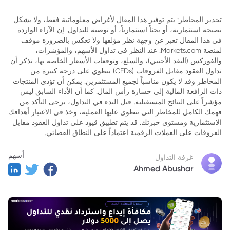
والتطورات
تحذير المخاطر: يتم توفير هذا المقال لأغراض معلوماتية فقط، ولا يشكل
2. العوامل المؤثرة في سعر صرف اليورو مقابل الدرهم الإماراتي
نصيحة استثمارية، أو بحثاً استثمارياً، أو توصية للتداول. إن الآراء الواردة
في هذا المقال تعبر عن وجهة نظر مؤلفها ولا تعكس بالضرورة موقف
3. التوقعات المستقبلية لسعر صرف اليورو مقابل الدرهم الإماراتي
لمنصة Markets.com. عند النظر في تداول الأسهم، والمؤشرات،
4. أحدث الأخبار حول سعر صرف اليورو مقابل الدرهم الإماراتي
والفوركس (النقد الأجنبي)، والسلع، وتوقعات الأسعار الخاصة بها، تذكر أن
تداول العقود مقابل الفروقات (CFDs) ينطوي على درجة كبيرة من
5. كيف يمكن للمستثمرين الاستفادة من تحركات سعر صرف اليورو
المخاطر وقد لا يكون مناسباً لجميع المستثمرين. يمكن أن تؤدي المنتجات
مقابل الدرهم الإماراتي؟
ذات الرافعة المالية إلى خسارة رأس المال. كما أن الأداء السابق ليس
مؤشراً على النتائج المستقبلية. قبل البدء في التداول، يرجى التأكد من
6. خاتمة
فهمك الكامل للمخاطر التي تنطوي عليها العملية، وخذ في الاعتبار أهدافك
الاستثمارية ومستوى خبرتك. قد يتم تطبيق قيود على تداول العقود مقابل
الفروقات على العملات الرقمية اعتماداً على النطاق القضائي.
أسهم
غرفة التداول
Ahmed Abushar