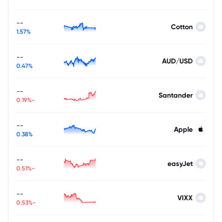
--
Cotton
1.57%
--
AUD/USD
0.47%
--
Santander
-0.19%
--
Apple
0.38%
--
easyJet
-0.51%
--
VIXX
-0.53%