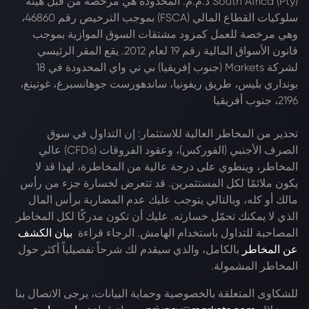
South Africa (Pty) ذ.م.م. المحدودة هي مرخصة من قبل هيئة
سلوكيات القطاع المالي (FSCA) بموجب الترخيص رقم 46860،
وهي مرخصة للعمل كمزود مشتقات السوق الموازية بموجب
قانون الأسواق المالية رقم 19 لعام 2012. يقع المقر الرئيسي
لشركة Markets (جنوب إفريقيا) بي تي واي المحدودة في 18
بونداري بليس، طريق ريفونيا، ساندهورست جوهانسبرغ، غوتينغ،
2196، جنوب أفريقيا
تحذير من المخاطر العالية للاستثمار: إن التداول في سوق
الصرف الأجنبي (الفوركس)، وعقود الفروقات (CFDs) عالي
المخاطر، وينطوي على درجة عالية من المخاطرة، لهذا قد لا
يكون ملائمًا لكل المستثمرين. قد تتعرض لخسارة جزء من رأس
مالك أو كله، وبالتالي يتوجب عليك عدم المضاربة برأس المال
الذي لا يمكنك تحمّل خسارته. عليك أن تكون مدركًا لكل المخاطر
المصاحبة للتداول باستخدام الهامش. الرجاء قراءة
بيان الكشف
عن المخاطر
بالكامل، والذي سيقدم لك شرحاً تفصيلياً أكثر حول
المخاطر المشمولة.
للشكاوى المتعلقة بالخصوصية وحماية البيانات، يرجى الاتصال بنا