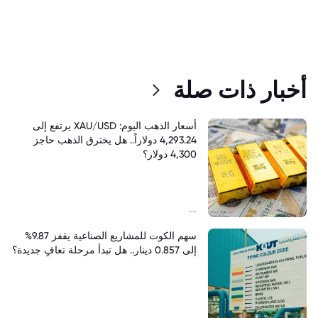
أخبار ذات صلة
أسعار الذهب اليوم: XAU/USD يرتفع إلى
4,293.24 دولاراً.. هل يخترق الذهب حاجز
4,300 دولار؟
--
سهم الكوت للمشاريع الصناعية يقفز 9.87%
إلى 0.857 دينار.. هل تبدأ مرحلة تعافٍ جديدة؟