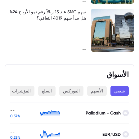
--
سهم SMC عند 15 ريالاً رغم نمو الأرباح 24%..
هل يبدأ سهم 4019 التعافي؟
--
الأسواق
شعبي
الأسهم
الفوركس
السلع
المؤشرات
ا
--
Palladium - Cash
0.37%
--
EUR/USD
0.28%