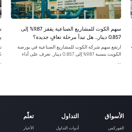
سهم الكوت للمشاريع الصناعية يقفز 9.87% إلى
0.857 دينار.. هل تبدأ مرحلة تعافٍ جديدة؟
يب
4,
ارتفع سهم شركة الكوت للمشاريع الصناعية في بورصة
الكويت بنسبة 9.87% إلى 0.857 دينار. تعرف على أداء
السهم، النتائج المالية، مستويات الدعم والمقاومة
3.8 مليار
-
--
وتوقعات الحركة المقبلة.
الأسواق
التداول
تعلّم
الفوركس
أدوات التداول
الأخبار