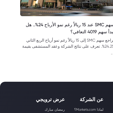
سهم SMC عند 15 ريالاً رغم نمو الأرباح 24%.. هل
دأ سهم 4019 التعافي؟
تراجع سهم SMC إلى 15 ريالاً رغم نمو أرباح الربع الثاني
24.25%. تعرف على نتائج الشركة وعقد المستشفى بقيمة
 ريال وتوقعات سهم 4019.
-
عن الشركة
عرض ترويجي
لماذا Markets.com؟
رمضان مبارك