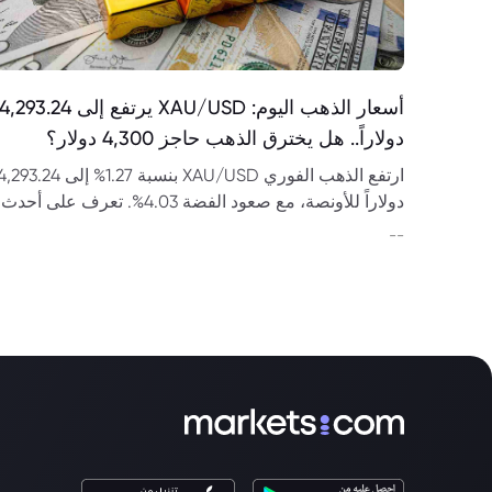
أسعار الذهب اليوم: XAU/USD يرتفع إلى 4,293.24
دولاراً.. هل يخترق الذهب حاجز 4,300 دولار؟
ارتفع الذهب الفوري XAU/USD بنسبة 1.27% إلى 293.24
دولاراً للأونصة، مع صعود الفضة 4.03%. تعرف على أحدث
أسعار الذهب وتحليل الاتجاه ومستويات الدعم والمقاومة.
--