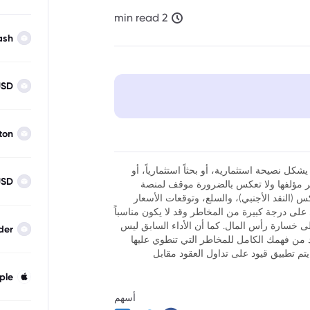
2 min read
ash
USD
ton
شكل نصيحة استثمارية، أو بحثاً استثمارياً، أو
USD
نظر مؤلفها ولا تعكس بالضرورة موقف لمنصة
فوركس (النقد الأجنبي)، والسلع، وتوقعات الأسعار
ر أن تداول العقود مقابل الفروقات (CFDs) ينطوي على درجة كبيرة من المخاطر وقد لا يكون مناسباً
لى خسارة رأس المال. كما أن الأداء السابق ليس
der
كد من فهمك الكامل للمخاطر التي تنطوي عليها
يتم تطبيق قيود على تداول العقود مقابل
ple
أسهم