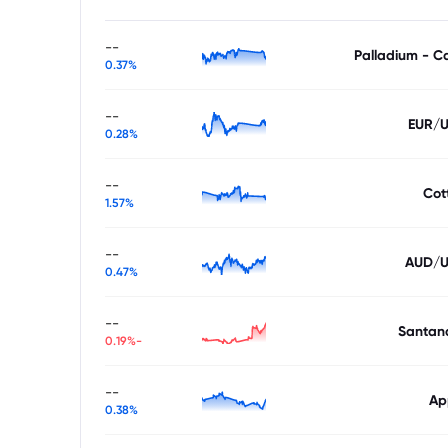
--
Palladium - C
0.37%
--
EUR/
0.28%
--
Cot
1.57%
--
AUD/
0.47%
--
Santan
-0.19%
--
Ap
0.38%