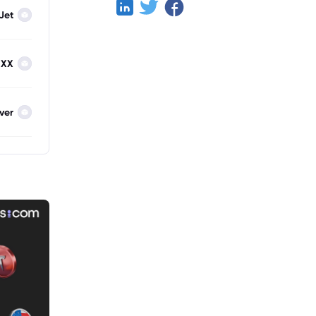
Jet
IXX
lver