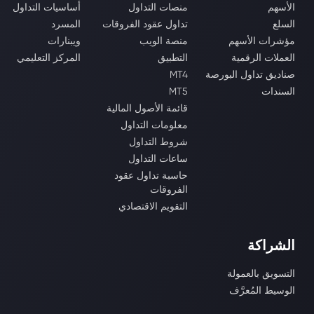
الأسهم
منصات التداول
أساسيات التداول
السلع
تداول عقود الفروقات
المسرد
مؤشرات الأسهم
منصة الويب
ويبنارات
العملات الرقمية
التطبيق
المركز التعليمي
صناديق تداول البورصة
MT4
السندات
MT5
قائمة الأصول المالية
معلومات التداول
شروط التداول
ساعات التداول
حاسبة تداول عقود
الفروقات
التقويم الاقتصادي
الشراكة
التسويق بالعمولة
الوسيط المُعرَّف