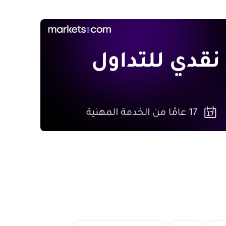
ديق الاستثمار المتداولة للإيثريوم تستأنف