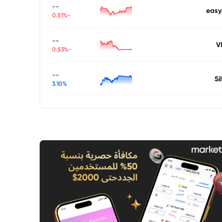
--
easy
-0.51%
--
V
-0.53%
--
Si
3.10%