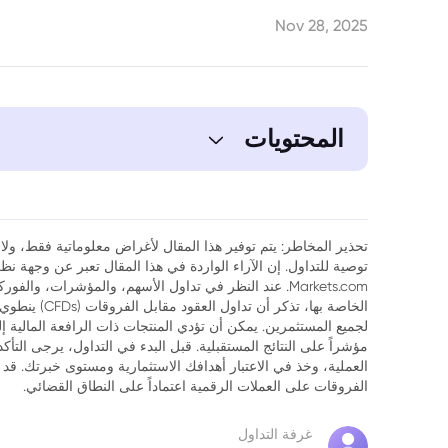
Nov 28, 2025
المحتويات
1. ملخص المقال
2. مقدمة
تحذير المخاطر: يتم توفير هذا المقال لأغراض معلوماتية فقط، ولا ي
توصية للتداول. إن الآراء الواردة في هذا المقال تعبر عن وجهة 
3. بيع كبير من قبل أحد المشاركين في الاكتتاب العام الأولي
Markets.com. عند النظر في تداول الأسهم، والمؤشرات، وال
الخاصة بها، تذك
4. أكبر 1% من حاملي الإيثريوم يواصلون التجميع
لجميع المستثمرين. يمكن أن تؤدي المنتجات ذات الرافعة المالية إ
مؤشراً على النتائج المستقبلية. قبل البدء في التداول، يرجى التأ
5. صناديق الاستثمار المتداولة للإيثريوم تستأنف التجميع
العملية، وخذ في الاعتبار أهدافك الاستثمارية ومستوى خبرتك. قد 
الفروقات على العملات الرقمية اعتماداً على النطاق القضائي.
6. تحليل السوق
غرفة التداول