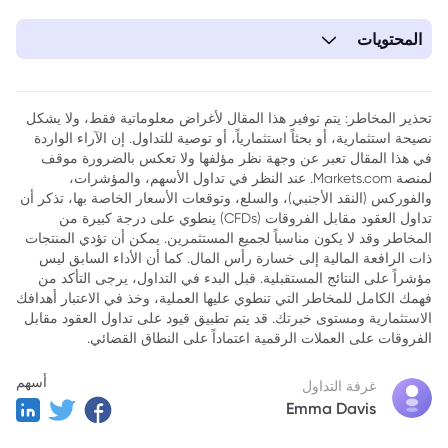
المحتويات
تحذير المخاطر: يتم توفير هذا المقال لأغراض معلوماتية فقط، ولا يشكل
نصيحة استثمارية، أو بحثاً استثمارياً، أو توصية للتداول. إن الآراء الواردة
في هذا المقال تعبر عن وجهة نظر مؤلفها ولا تعكس بالضرورة موقف
لمنصة Markets.com. عند النظر في تداول الأسهم، والمؤشرات،
والفوركس (النقد الأجنبي)، والسلع، وتوقعات الأسعار الخاصة بها، تذكر أن
تداول العقود مقابل الفروقات (CFDs) ينطوي على درجة كبيرة من
المخاطر وقد لا يكون مناسباً لجميع المستثمرين. يمكن أن تؤدي المنتجات
ذات الرافعة المالية إلى خسارة رأس المال. كما أن الأداء السابق ليس
مؤشراً على النتائج المستقبلية. قبل البدء في التداول، يرجى التأكد من
فهمك الكامل للمخاطر التي تنطوي عليها العملية، وخذ في الاعتبار أهدافك
الاستثمارية ومستوى خبرتك. قد يتم تطبيق قيود على تداول العقود مقابل
الفروقات على العملات الرقمية اعتماداً على النطاق القضائي.
أسهم
غرفة التداول
Emma Davis