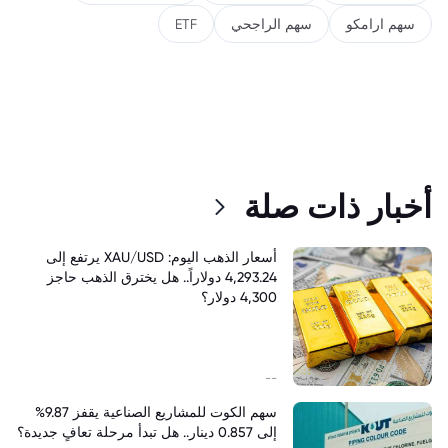
سهم ارامكو
سهم الراجحي
ETF
أخبار ذات صلة
أسعار الذهب اليوم: XAU/USD يرتفع إلى
4,293.24 دولاراً.. هل يخترق الذهب حاجز
4,300 دولار؟
--
سهم الكوت للمشاريع الصناعية يقفز 9.87%
إلى 0.857 دينار.. هل تبدأ مرحلة تعافٍ جديدة؟