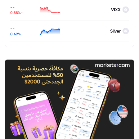
--
VIXX
-0.88%
--
Silver
0.49%