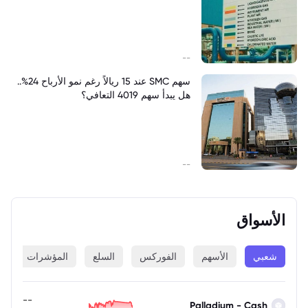
--
سهم SMC عند 15 ريالاً رغم نمو الأرباح 24%..
هل يبدأ سهم 4019 التعافي؟
--
الأسواق
شعبي
الأسهم
الفوركس
السلع
المؤشرات
ا
--
Palladium - Cash