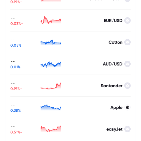
-0.19%
--
EUR/USD
-0.03%
--
Cotton
0.05%
--
AUD/USD
0.01%
--
Santander
-0.19%
--
Apple
0.38%
--
easyJet
-0.51%