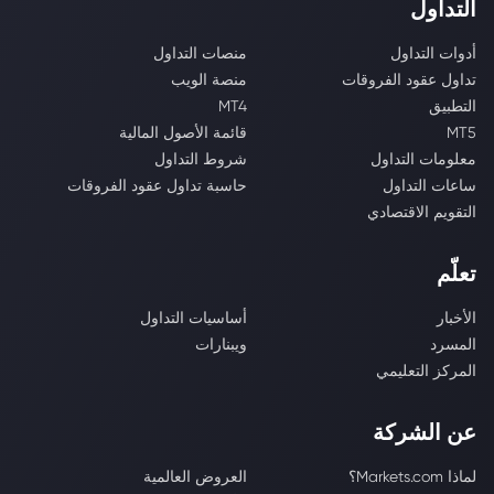
التداول
أدوات التداول
منصات التداول
تداول عقود الفروقات
منصة الويب
التطبيق
MT4
MT5
قائمة الأصول المالية
معلومات التداول
شروط التداول
ساعات التداول
حاسبة تداول عقود الفروقات
التقويم الاقتصادي
تعلّم
الأخبار
أساسيات التداول
المسرد
ويبنارات
المركز التعليمي
عن الشركة
لماذا Markets.com؟
العروض العالمية