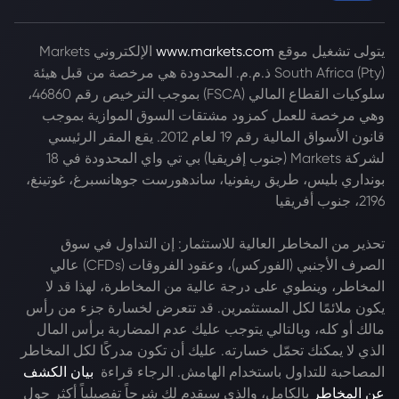
يتولى تشغيل موقع
www.markets.com
الإلكتروني Markets
South Africa (Pty) ذ.م.م. المحدودة هي مرخصة من قبل هيئة
سلوكيات القطاع المالي (FSCA) بموجب الترخيص رقم 46860،
وهي مرخصة للعمل كمزود مشتقات السوق الموازية بموجب
قانون الأسواق المالية رقم 19 لعام 2012. يقع المقر الرئيسي
لشركة Markets (جنوب إفريقيا) بي تي واي المحدودة في 18
بونداري بليس، طريق ريفونيا، ساندهورست جوهانسبرغ، غوتينغ،
2196، جنوب أفريقيا
تحذير من المخاطر العالية للاستثمار: إن التداول في سوق
الصرف الأجنبي (الفوركس)، وعقود الفروقات (CFDs) عالي
المخاطر، وينطوي على درجة عالية من المخاطرة، لهذا قد لا
يكون ملائمًا لكل المستثمرين. قد تتعرض لخسارة جزء من رأس
مالك أو كله، وبالتالي يتوجب عليك عدم المضاربة برأس المال
الذي لا يمكنك تحمّل خسارته. عليك أن تكون مدركًا لكل المخاطر
المصاحبة للتداول باستخدام الهامش. الرجاء قراءة
بيان الكشف
عن المخاطر
بالكامل، والذي سيقدم لك شرحاً تفصيلياً أكثر حول