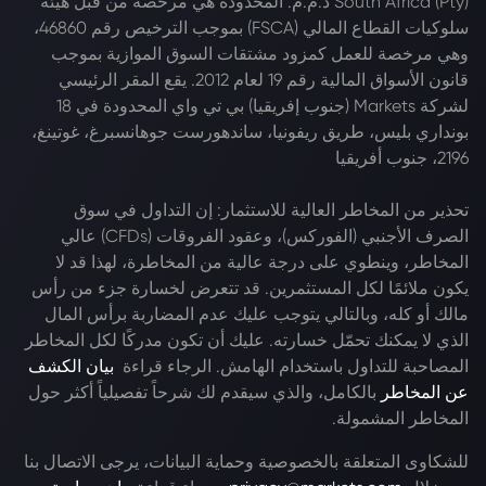
South Africa (Pty) ذ.م.م. المحدودة هي مرخصة من قبل هيئة
سلوكيات القطاع المالي (FSCA) بموجب الترخيص رقم 46860،
وهي مرخصة للعمل كمزود مشتقات السوق الموازية بموجب
قانون الأسواق المالية رقم 19 لعام 2012. يقع المقر الرئيسي
لشركة Markets (جنوب إفريقيا) بي تي واي المحدودة في 18
بونداري بليس، طريق ريفونيا، ساندهورست جوهانسبرغ، غوتينغ،
2196، جنوب أفريقيا
تحذير من المخاطر العالية للاستثمار: إن التداول في سوق
الصرف الأجنبي (الفوركس)، وعقود الفروقات (CFDs) عالي
المخاطر، وينطوي على درجة عالية من المخاطرة، لهذا قد لا
يكون ملائمًا لكل المستثمرين. قد تتعرض لخسارة جزء من رأس
مالك أو كله، وبالتالي يتوجب عليك عدم المضاربة برأس المال
الذي لا يمكنك تحمّل خسارته. عليك أن تكون مدركًا لكل المخاطر
المصاحبة للتداول باستخدام الهامش. الرجاء قراءة
بيان الكشف
عن المخاطر
بالكامل، والذي سيقدم لك شرحاً تفصيلياً أكثر حول
المخاطر المشمولة.
للشكاوى المتعلقة بالخصوصية وحماية البيانات، يرجى الاتصال بنا