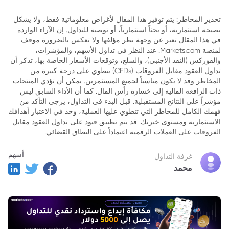
المحافظ
تحذير المخاطر: يتم توفير هذا المقال لأغراض معلوماتية فقط، ولا يشكل
نصيحة استثمارية، أو بحثاً استثمارياً، أو توصية للتداول. إن الآراء الواردة
في هذا المقال تعبر عن وجهة نظر مؤلفها ولا تعكس بالضرورة موقف
لمنصة Markets.com. عند النظر في تداول الأسهم، والمؤشرات،
والفوركس (النقد الأجنبي)، والسلع، وتوقعات الأسعار الخاصة بها، تذكر أن
تداول العقود مقابل الفروقات (CFDs) ينطوي على درجة كبيرة من
المخاطر وقد لا يكون مناسباً لجميع المستثمرين. يمكن أن تؤدي المنتجات
ذات الرافعة المالية إلى خسارة رأس المال. كما أن الأداء السابق ليس
مؤشراً على النتائج المستقبلية. قبل البدء في التداول، يرجى التأكد من
فهمك الكامل للمخاطر التي تنطوي عليها العملية، وخذ في الاعتبار أهدافك
الاستثمارية ومستوى خبرتك. قد يتم تطبيق قيود على تداول العقود مقابل
الفروقات على العملات الرقمية اعتماداً على النطاق القضائي.
أسهم
غرفة التداول
محمد