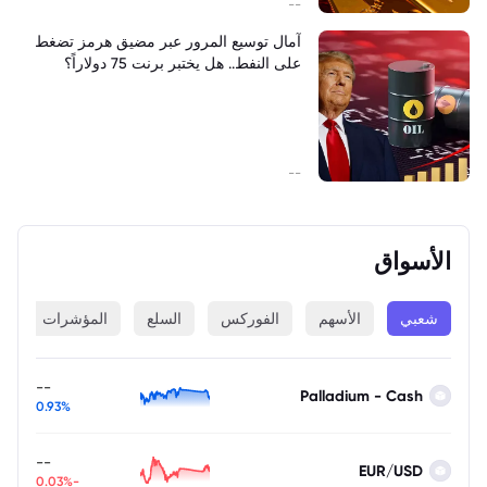
--
آمال توسيع المرور عبر مضيق هرمز تضغط
على النفط.. هل يختبر برنت 75 دولاراً؟
--
الأسواق
شعبي
الأسهم
الفوركس
السلع
المؤشرات
ا
--
Palladium - Cash
0.93%
--
EUR/USD
-0.03%