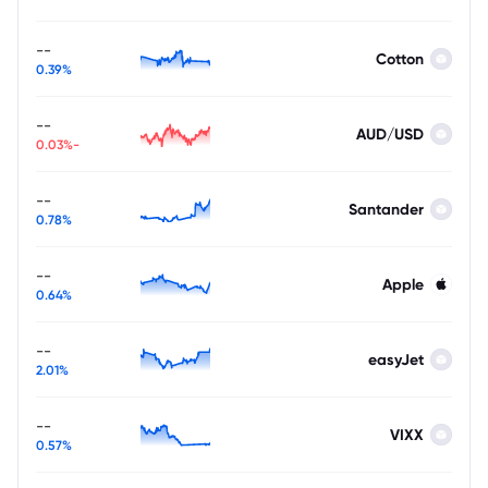
--
Cotton
0.39%
--
AUD/USD
-0.03%
--
Santander
0.78%
--
Apple
0.64%
--
easyJet
2.01%
--
VIXX
0.57%