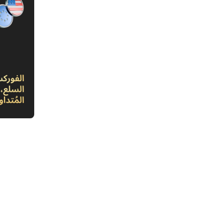
1. يتطلع الذهب إلى كسر مستوى ۲٦۰۰ دولار