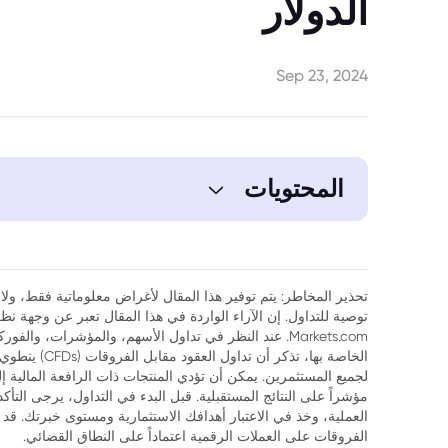
الدولار
Sep 23, 2024
المحتويات
1. يتطلع الذهب إلى كسر مستوى ۲٦۰۰ دولار
تحذير المخاطر: يتم توفير هذا المقال لأغراض معلوماتية فقط، ولا ي
توصية للتداول. إن الآراء الواردة في هذا المقال تعبر عن وجهة 
Markets.com. عند النظر في تداول الأسهم، والمؤشرات، وال
الخاصة بها، تذك
لجميع المستثمرين. يمكن أن تؤدي المنتجات ذات الرافعة المالية إ
مؤشراً على النتائج المستقبلية. قبل البدء في التداول، يرجى التأ
العملية، وخذ في الاعتبار أهدافك الاستثمارية ومستوى خبرتك. قد 
الفروقات على العملات الرقمية اعتماداً على النطاق القضائي.