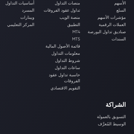
الأسهم
منصات التداول
أساسيات التداول
السلع
تداول عقود الفروقات
المسرد
مؤشرات الأسهم
منصة الويب
ويبنارات
العملات الرقمية
التطبيق
المركز التعليمي
صناديق تداول البورصة
MT4
السندات
MT5
قائمة الأصول المالية
معلومات التداول
شروط التداول
ساعات التداول
حاسبة تداول عقود
الفروقات
التقويم الاقتصادي
الشراكة
التسويق بالعمولة
الوسيط المُعرَّف