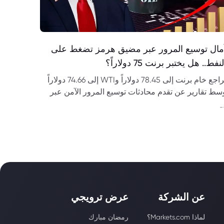
مال توسيع المرور عبر مضيق هرمز تضغط على
نفط.. هل يختبر برنت 75 دولاراً؟
تراجع خام برنت إلى 78.45 دولاراً وWTI إلى 74.66 دولاراً
سط تقارير عن تقدم محادثات توسيع المرور الآمن عبر
ضيق هرمز. تعرف على توقعات أسعار النفط.
-
عن الشركة
عرض ترويجي
لماذا Markets.com؟
رمضان مبارك