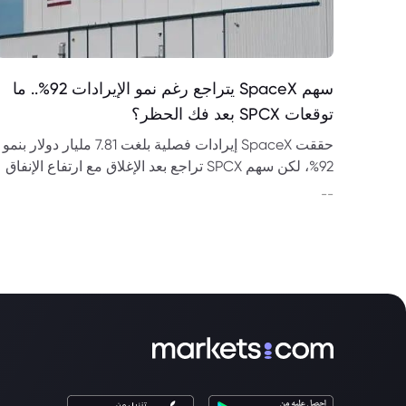
سهم SpaceX يتراجع رغم نمو الإيرادات 92%.. ما
توقعات SPCX بعد فك الحظر؟
حققت SpaceX إيرادات فصلية بلغت 7.81 مليار دولار بنمو
92%، لكن سهم SPCX تراجع بعد الإغلاق مع ارتفاع الإنفاق
واقتراب فك الحظر عن أسهم إضافية.
--