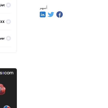
Jet
أسهم
IXX
lver