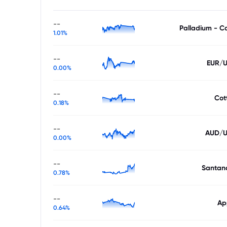
--
Palladium - C
1.01%
--
EUR/
0.00%
--
Cot
0.18%
--
AUD/
0.00%
--
Santan
0.78%
--
Ap
0.64%