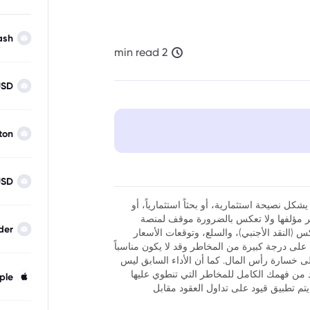
ash
2 min read
USD
ton
USD
شكل نصيحة استثمارية، أو بحثاً استثمارياً، أو
نظر مؤلفها ولا تعكس بالضرورة موقف لمنصة
der
فوركس (النقد الأجنبي)، والسلع، وتوقعات الأسعار
ر أن تداول العقود مقابل الفروقات (CFDs) ينطوي على درجة كبيرة من المخاطر وقد لا يكون مناسباً
لى خسارة رأس المال. كما أن الأداء السابق ليس
كد من فهمك الكامل للمخاطر التي تنطوي عليها
ple
يتم تطبيق قيود على تداول العقود مقابل