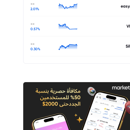
--
easy
2.01%
--
V
0.57%
--
Si
0.30%