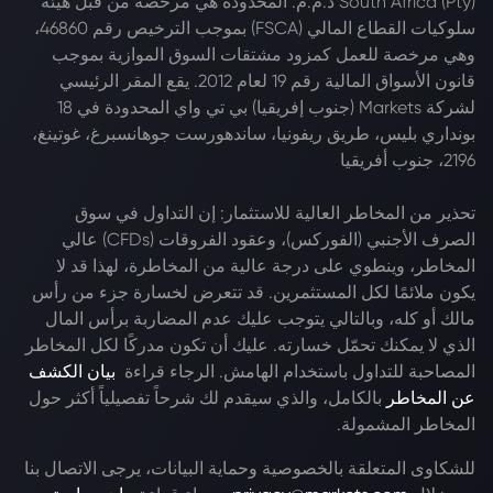
South Africa (Pty) ذ.م.م. المحدودة هي مرخصة من قبل هيئة
سلوكيات القطاع المالي (FSCA) بموجب الترخيص رقم 46860،
وهي مرخصة للعمل كمزود مشتقات السوق الموازية بموجب
قانون الأسواق المالية رقم 19 لعام 2012. يقع المقر الرئيسي
لشركة Markets (جنوب إفريقيا) بي تي واي المحدودة في 18
بونداري بليس، طريق ريفونيا، ساندهورست جوهانسبرغ، غوتينغ،
2196، جنوب أفريقيا
تحذير من المخاطر العالية للاستثمار: إن التداول في سوق
الصرف الأجنبي (الفوركس)، وعقود الفروقات (CFDs) عالي
المخاطر، وينطوي على درجة عالية من المخاطرة، لهذا قد لا
يكون ملائمًا لكل المستثمرين. قد تتعرض لخسارة جزء من رأس
مالك أو كله، وبالتالي يتوجب عليك عدم المضاربة برأس المال
الذي لا يمكنك تحمّل خسارته. عليك أن تكون مدركًا لكل المخاطر
المصاحبة للتداول باستخدام الهامش. الرجاء قراءة
بيان الكشف
عن المخاطر
بالكامل، والذي سيقدم لك شرحاً تفصيلياً أكثر حول
المخاطر المشمولة.
للشكاوى المتعلقة بالخصوصية وحماية البيانات، يرجى الاتصال بنا