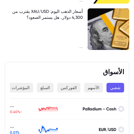
--
أسعار الذهب اليوم: XAU/USD يقترب من
4,300 دولار.. هل يستمر الصعود؟
--
الأسواق
شعبي
الأسهم
الفوركس
السلع
المؤشرات
ا
--
Palladium - Cash
-0.40%
--
EUR/USD
0.01%