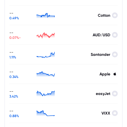
--
Cotton
0.49%
--
AUD/USD
-0.07%
--
Santander
1.11%
--
Apple
0.34%
--
easyJet
3.42%
--
VIXX
0.88%