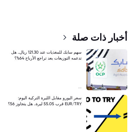
أخبار ذات صلة
سهم سابك للمغذيات عند 121.30 ريال.. هل
تدعمه التوزيعات بعد تراجع الأرباح 64%؟
--
سعر اليورو مقابل الليرة التركية اليوم:
EUR/TRY قرب 55.05 ليرة.. هل يتجاوز 56؟