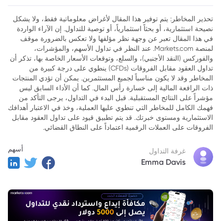
تحذير المخاطر: يتم توفير هذا المقال لأغراض معلوماتية فقط، ولا يشكل
نصيحة استثمارية، أو بحثاً استثمارياً، أو توصية للتداول. إن الآراء الواردة
في هذا المقال تعبر عن وجهة نظر مؤلفها ولا تعكس بالضرورة موقف
لمنصة Markets.com. عند النظر في تداول الأسهم، والمؤشرات،
والفوركس (النقد الأجنبي)، والسلع، وتوقعات الأسعار الخاصة بها، تذكر أن
تداول العقود مقابل الفروقات (CFDs) ينطوي على درجة كبيرة من
المخاطر وقد لا يكون مناسباً لجميع المستثمرين. يمكن أن تؤدي المنتجات
ذات الرافعة المالية إلى خسارة رأس المال. كما أن الأداء السابق ليس
مؤشراً على النتائج المستقبلية. قبل البدء في التداول، يرجى التأكد من
فهمك الكامل للمخاطر التي تنطوي عليها العملية، وخذ في الاعتبار أهدافك
الاستثمارية ومستوى خبرتك. قد يتم تطبيق قيود على تداول العقود مقابل
الفروقات على العملات الرقمية اعتماداً على النطاق القضائي.
أسهم
غرفة التداول
Emma Davis