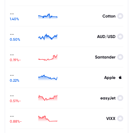
--
Cotton
1.40%
--
AUD/USD
0.50%
--
Santander
-0.19%
--
Apple
0.22%
--
easyJet
-0.51%
--
VIXX
-0.88%