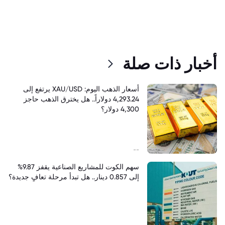
أخبار ذات صلة
أسعار الذهب اليوم: XAU/USD يرتفع إلى
4,293.24 دولاراً.. هل يخترق الذهب حاجز
4,300 دولار؟
--
سهم الكوت للمشاريع الصناعية يقفز 9.87%
إلى 0.857 دينار.. هل تبدأ مرحلة تعافٍ جديدة؟