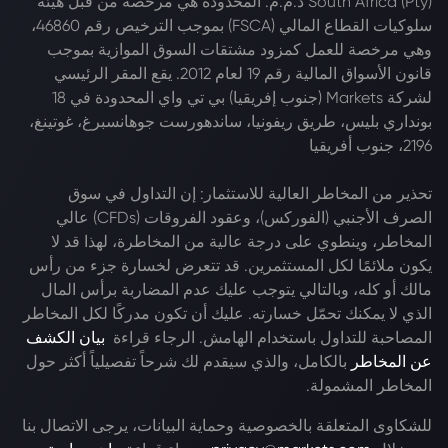
South Africa (Pty) ذ.م.م. المحدودة هي مرخصة من قبل هيئة
سلوكيات القطاع المالي (FSCA) بموجب الترخيص رقم 46860،
وهي مرخصة للعمل كمزود مشتقات السوق الموازية بموجب
قانون الأسواق المالية رقم 19 لعام 2012. يقع المقر الرئيسي
لشركة Markets (جنوب إفريقيا) بي تي واي المحدودة في 18
بونداري بليس، طريق ريفونيا، ساندهورست جوهانسبرغ، غوتينغ،
2196، جنوب أفريقيا
تحذير من المخاطر العالية للاستثمار: إن التداول في سوق
الصرف الأجنبي (الفوركس)، وعقود الفروقات (CFDs) عالي
المخاطر، وينطوي على درجة عالية من المخاطرة، لهذا قد لا
يكون ملائمًا لكل المستثمرين. قد تتعرض لخسارة جزء من رأس
مالك أو كله، وبالتالي يتوجب عليك عدم المضاربة برأس المال
الذي لا يمكنك تحمّل خسارته. عليك أن تكون مدركًا لكل المخاطر
المصاحبة للتداول باستخدام الهامش. الرجاء قراءة
بيان الكشف
عن المخاطر
بالكامل، والذي سيقدم لك شرحاً تفصيلياً أكثر حول
المخاطر المشمولة.
للشكاوى المتعلقة بالخصوصية وحماية البيانات، يرجى الاتصال بنا