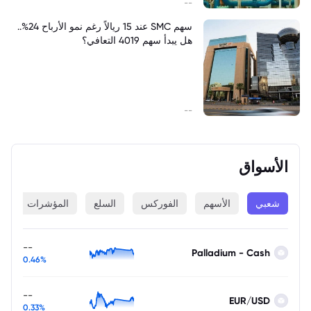
--
سهم SMC عند 15 ريالاً رغم نمو الأرباح 24%..
هل يبدأ سهم 4019 التعافي؟
--
الأسواق
شعبي
الأسهم
الفوركس
السلع
المؤشرات
ا
--
Palladium - Cash
0.46%
--
EUR/USD
0.33%