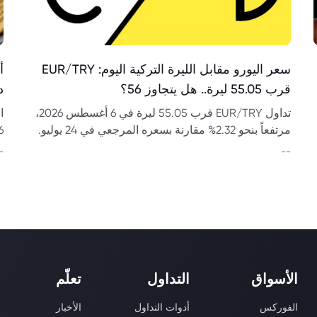
سعر اليورو مقابل الليرة التركية اليوم: EUR/TRY
قرب 55.05 ليرة.. هل يتجاوز 56؟
د
تداول EUR/TRY قرب 55.05 ليرة في 6 أغسطس 2026،
مرتفعاً بنحو 2.32% مقارنة بسعره المرجعي في 24 يوليو.
فهل يختبر مستوى 56؟
وت
-
--
الأسواق
التداول
تعلّم
الفوركس
أدوات التداول
الأخبار