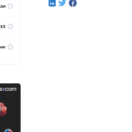
Jet
IXX
lver