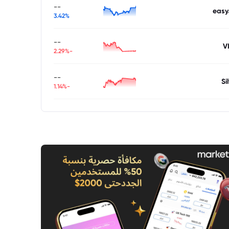
--
easy
3.42%
--
V
-2.29%
--
Si
-1.14%