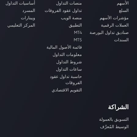
الأسهم
منصات التداول
أساسيات التداول
السلع
تداول عقود الفروقات
المسرد
مؤشرات الأسهم
منصة الويب
ويبنارات
العملات الرقمية
التطبيق
المركز التعليمي
صناديق تداول البورصة
MT4
السندات
MT5
قائمة الأصول المالية
معلومات التداول
شروط التداول
ساعات التداول
حاسبة تداول عقود
الفروقات
التقويم الاقتصادي
الشراكة
التسويق بالعمولة
الوسيط المُعرَّف