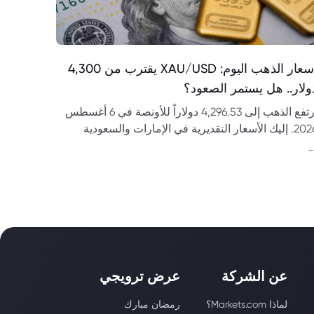
أسعار الذهب اليوم: XAU/USD يقترب من 4,300
ولار.. هل يستمر الصعود؟
ارتفع الذهب إلى 4,296.53 دولاراً للأونصة في 6 أغسطس
2026. إليك الأسعار التقديرية في الإمارات والسعودية
حليل مستويات XAU/USD.
-
عن الشركة
عرض ترويجي
لماذا Markets.com؟
رمضان مبارك