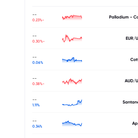
--
Palladium - C
-0.23%
--
EUR/
-0.30%
--
Cot
0.06%
--
AUD/
-0.38%
--
Santan
1.11%
--
Ap
0.34%