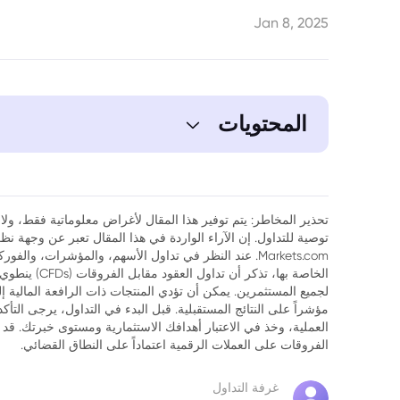
Jan 8, 2025
المحتويات
1. سوق أبوظبي المالي: التحليل والتوقعات للفرص الاستثمارية في عام 2025
2. أهمية سوق أبوظبي المالي
تحذير المخاطر: يتم توفير هذا المقال لأغراض معلوماتية فقط، ولا ي
توصية للتداول. إن الآراء الواردة في هذا المقال تعبر عن وجهة 
3. أحدث التطورات في سوق أبوظبي المالي في 2025
Markets.com. عند النظر في تداول الأسهم، والمؤشرات، وال
الخاصة بها، تذك
4. أبرز الشركات المدرجة في سوق أبوظبي المالي
لجميع المستثمرين. يمكن أن تؤدي المنتجات ذات الرافعة المالية إ
مؤشراً على النتائج المستقبلية. قبل البدء في التداول، يرجى التأ
5. فرص الاستثمار في سوق أبوظبي المالي
العملية، وخذ في الاعتبار أهدافك الاستثمارية ومستوى خبرتك. قد 
الفروقات على العملات الرقمية اعتماداً على النطاق القضائي.
6. نصائح للمستثمرين في سوق أبوظبي المالي
غرفة التداول