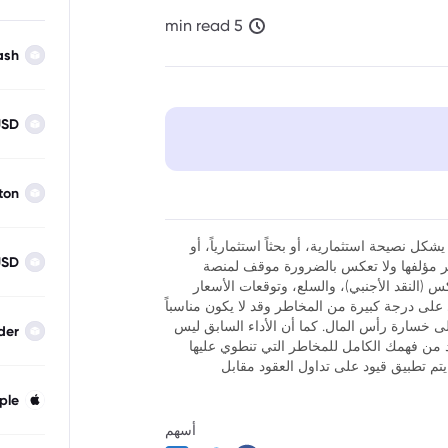
5 min read
ash
USD
ton
شكل نصيحة استثمارية، أو بحثاً استثمارياً، أو
USD
نظر مؤلفها ولا تعكس بالضرورة موقف لمنصة
فوركس (النقد الأجنبي)، والسلع، وتوقعات الأسعار
ر أن تداول العقود مقابل الفروقات (CFDs) ينطوي على درجة كبيرة من المخاطر وقد لا يكون مناسباً
لى خسارة رأس المال. كما أن الأداء السابق ليس
der
كد من فهمك الكامل للمخاطر التي تنطوي عليها
يتم تطبيق قيود على تداول العقود مقابل
ple
أسهم