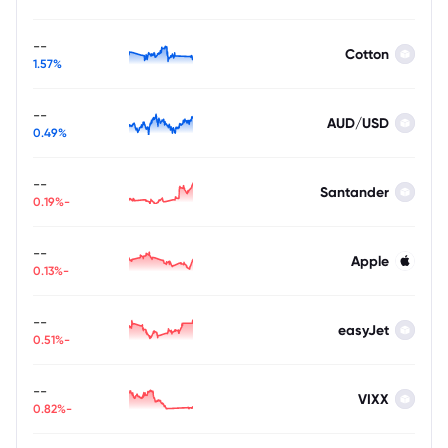
--
Cotton
1.57%
--
AUD/USD
0.49%
--
Santander
-0.19%
--
Apple
-0.13%
--
easyJet
-0.51%
--
VIXX
-0.82%