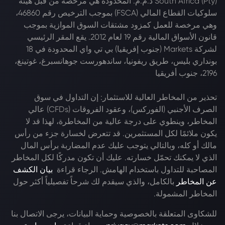
South Africa (Pty) ذ.م.م. المحدودة هي مرخصة من قبل هيئة
سلوكيات القطاع المالي (FSCA) بموجب الترخيص رقم 46860،
وهي مرخصة للعمل كمزود مشتقات السوق الموازية بموجب
قانون الأسواق المالية رقم 19 لعام 2012. يقع المقر الرئيسي
لشركة Markets (جنوب إفريقيا) بي تي واي المحدودة في 18
بونداري بليس، طريق ريفونيا، ساندهورست جوهانسبرغ، غوتينغ،
2196، جنوب أفريقيا
تحذير من المخاطر العالية للاستثمار: إن التداول في سوق
الصرف الأجنبي (الفوركس)، وعقود الفروقات (CFDs) عالي
المخاطر، وينطوي على درجة عالية من المخاطرة، لهذا قد لا
يكون ملائمًا لكل المستثمرين. قد تتعرض لخسارة جزء من رأس
مالك أو كله، وبالتالي يتوجب عليك عدم المضاربة برأس المال
الذي لا يمكنك تحمّل خسارته. عليك أن تكون مدركًا لكل المخاطر
المصاحبة للتداول باستخدام الهامش. الرجاء قراءة
بيان الكشف
عن المخاطر
بالكامل، والذي سيقدم لك شرحاً تفصيلياً أكثر حول
المخاطر المشمولة.
للشكاوى المتعلقة بالخصوصية وحماية البيانات، يرجى الاتصال بنا