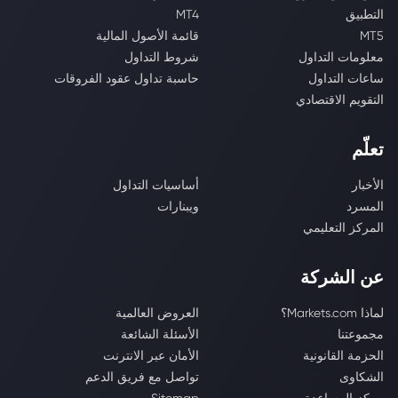
التطبيق
MT4
MT5
قائمة الأصول المالية
معلومات التداول
شروط التداول
ساعات التداول
حاسبة تداول عقود الفروقات
التقويم الاقتصادي
تعلّم
الأخبار
أساسيات التداول
المسرد
ويبنارات
المركز التعليمي
عن الشركة
لماذا Markets.com؟
العروض العالمية
مجموعتنا
الأسئلة الشائعة
الحزمة القانونية
الأمان عبر الانترنت
الشكاوى
تواصل مع فريق الدعم