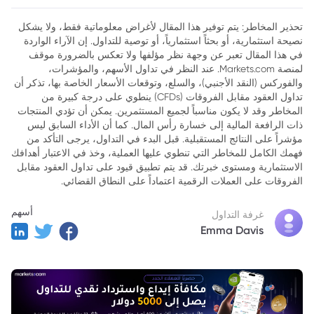
2. CAC 40
تحذير المخاطر: يتم توفير هذا المقال لأغراض معلوماتية فقط، ولا يشكل
نصيحة استثمارية، أو بحثاً استثمارياً، أو توصية للتداول. إن الآراء الواردة
3. DAX 30
في هذا المقال تعبر عن وجهة نظر مؤلفها ولا تعكس بالضرورة موقف
4. SMI (مؤشر السوق السويسري)
لمنصة Markets.com. عند النظر في تداول الأسهم، والمؤشرات،
والفوركس (النقد الأجنبي)، والسلع، وتوقعات الأسعار الخاصة بها، تذكر أن
5. تحليل مقارن للمؤشرات
تداول العقود مقابل الفروقات (CFDs) ينطوي على درجة كبيرة من
المخاطر وقد لا يكون مناسباً لجميع المستثمرين. يمكن أن تؤدي المنتجات
6. الخلاصة
ذات الرافعة المالية إلى خسارة رأس المال. كما أن الأداء السابق ليس
مؤشراً على النتائج المستقبلية. قبل البدء في التداول، يرجى التأكد من
فهمك الكامل للمخاطر التي تنطوي عليها العملية، وخذ في الاعتبار أهدافك
الاستثمارية ومستوى خبرتك. قد يتم تطبيق قيود على تداول العقود مقابل
الفروقات على العملات الرقمية اعتماداً على النطاق القضائي.
أسهم
غرفة التداول
Emma Davis