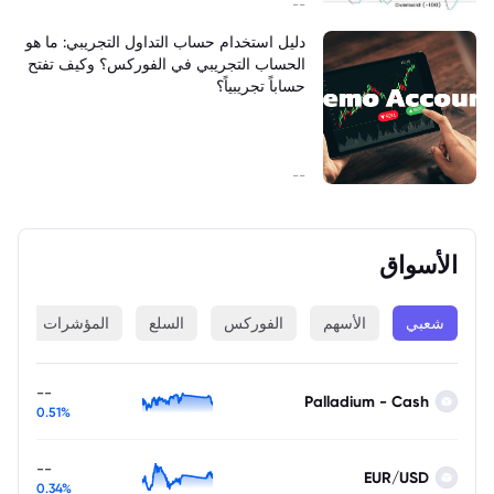
--
دليل استخدام حساب التداول التجريبي: ما هو
الحساب التجريبي في الفوركس؟ وكيف تفتح
حساباً تجريبياً؟
--
الأسواق
شعبي
الأسهم
الفوركس
السلع
المؤشرات
ا
--
Palladium - Cash
0.51%
--
EUR/USD
0.34%