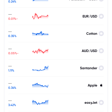
0.24%
--
EUR/USD
-0.01%
--
Cotton
0.35%
--
AUD/USD
-0.05%
--
Santander
1.11%
--
Apple
0.34%
--
easyJet
3.42%