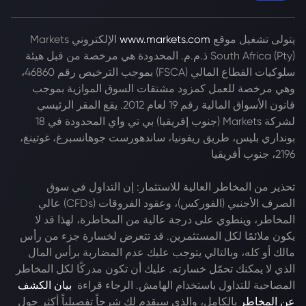
يتولى تشغيل موقع
www.markets.com
الإلكتروني Markets
South Africa (Pty) ذ.م.م. المحدودة هي مرخصة من قبل هيئة
سلوكيات القطاع المالي (FSCA) بموجب الترخيص رقم 46860،
وهي مرخصة للعمل كمزود مشتقات السوق الموازية بموجب
قانون الأسواق المالية رقم 19 لعام 2012. يقع المقر الرئيسي
لشركة Markets (جنوب إفريقيا) بي تي واي المحدودة في 18
بونداري بليس، طريق ريفونيا، ساندهورست جوهانسبرغ، غوتينغ،
2196، جنوب أفريقيا
تحذير من المخاطر العالية للاستثمار: إن التداول في سوق
الصرف الأجنبي (الفوركس)، وعقود الفروقات (CFDs) عالي
المخاطر، وينطوي على درجة عالية من المخاطرة، لهذا قد لا
يكون ملائمًا لكل المستثمرين. قد تتعرض لخسارة جزء من رأس
مالك أو كله، وبالتالي يتوجب عليك عدم المضاربة برأس المال
الذي لا يمكنك تحمّل خسارته. عليك أن تكون مدركًا لكل المخاطر
المصاحبة للتداول باستخدام الهامش. الرجاء قراءة
بيان الكشف
عن المخاطر
بالكامل، والذي سيقدم لك شرحاً تفصيلياً أكثر حول