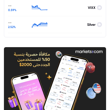
--
VIXX
0.59%
--
Silver
2.52%