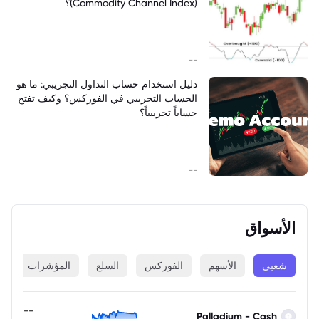
(Commodity Channel Index)؟
--
دليل استخدام حساب التداول التجريبي: ما هو
الحساب التجريبي في الفوركس؟ وكيف تفتح
حساباً تجريبياً؟
--
الأسواق
شعبي
الأسهم
الفوركس
السلع
المؤشرات
ا
--
Palladium - Cash