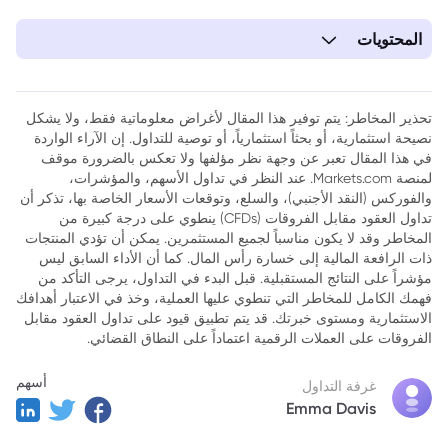
المحتويات
1. ما هو تصفية المركز؟ الفرق بين تصفية المركز وفتح المركز
2. ما هي المراكز المفتوحة؟ الفرق بينها وبين تصفية المركز
تحذير المخاطر: يتم توفير هذا المقال لأغراض معلوماتية فقط، ولا يشكل
نصيحة استثمارية، أو بحثاً استثمارياً، أو توصية للتداول. إن الآراء الواردة
3. ما هي التصفية القسرية؟ استراتيجيات إدارة مخاطرها
في هذا المقال تعبر عن وجهة نظر مؤلفها ولا تعكس بالضرورة موقف
4. ما هو تجديد العقود؟ استخدامه وفوائده
لمنصة Markets.com. عند النظر في تداول الأسهم، والمؤشرات،
والفوركس (النقد الأجنبي)، والسلع، وتوقعات الأسعار الخاصة بها، تذكر أن
5. الخلاصة
تداول العقود مقابل الفروقات (CFDs) ينطوي على درجة كبيرة من
المخاطر وقد لا يكون مناسباً لجميع المستثمرين. يمكن أن تؤدي المنتجات
ذات الرافعة المالية إلى خسارة رأس المال. كما أن الأداء السابق ليس
مؤشراً على النتائج المستقبلية. قبل البدء في التداول، يرجى التأكد من
فهمك الكامل للمخاطر التي تنطوي عليها العملية، وخذ في الاعتبار أهدافك
الاستثمارية ومستوى خبرتك. قد يتم تطبيق قيود على تداول العقود مقابل
الفروقات على العملات الرقمية اعتماداً على النطاق القضائي.
أسهم
غرفة التداول
Emma Davis