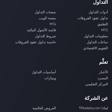
التداول
أدوات التداول
منصات التداول
تداول عقود الفروقات
منصة الويب
التطبيق
MT4
MT5
قائمة الأصول المالية
معلومات التداول
شروط التداول
ساعات التداول
حاسبة تداول عقود الفروقات
التقويم الاقتصادي
تعلّم
الأخبار
أساسيات التداول
المسرد
ويبنارات
المركز التعليمي
عن الشركة
لماذا Markets.com؟
العروض العالمية