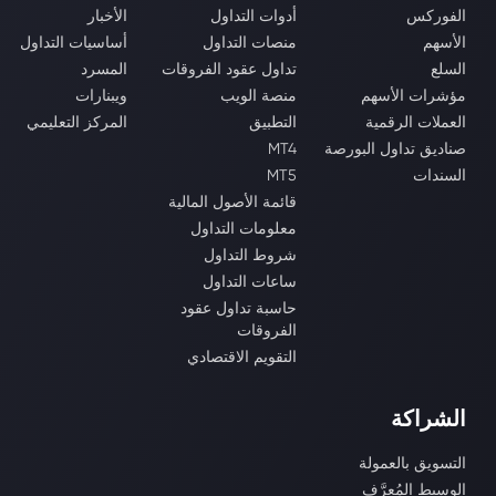
الفوركس
أدوات التداول
الأخبار
الأسهم
منصات التداول
أساسيات التداول
السلع
تداول عقود الفروقات
المسرد
مؤشرات الأسهم
منصة الويب
ويبنارات
العملات الرقمية
التطبيق
المركز التعليمي
صناديق تداول البورصة
MT4
السندات
MT5
قائمة الأصول المالية
معلومات التداول
شروط التداول
ساعات التداول
حاسبة تداول عقود
الفروقات
التقويم الاقتصادي
الشراكة
التسويق بالعمولة
الوسيط المُعرَّف