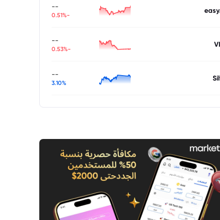
--
easy
-0.51%
--
V
-0.53%
--
Si
3.10%