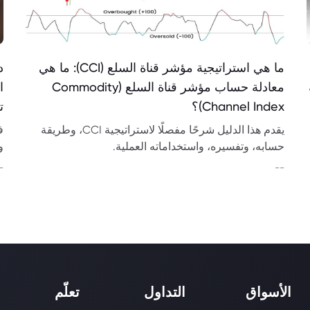
ما هي استراتيجية مؤشر قناة السلع (CCI): ما هي
د
معادلة حساب مؤشر قناة السلع (Commodity
ا
Channel Index)؟
ت
يقدم هذا الدليل شرحًا مفصلًا لاستراتيجية CCI، وطريقة
ف
حسابه، وتفسيره، واستخداماته العملية.
و
و
-
--
الأسواق
التداول
تعلّم