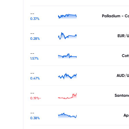
--
Palladium - C
0.37%
--
EUR/
0.28%
--
Cot
1.57%
--
AUD/
0.47%
--
Santan
-0.19%
--
Ap
0.38%