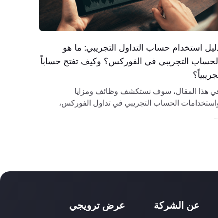
ليل استخدام حساب التداول التجريبي: ما هو
لحساب التجريبي في الفوركس؟ وكيف تفتح حساباً
جريبياً؟
ي هذا المقال، سوف نستكشف وظائف ومزايا
استخدامات الحساب التجريبي في تداول الفوركس،
كيفية فتح حساب تجريبي على منصة markets.com.
-
عن الشركة
عرض ترويجي