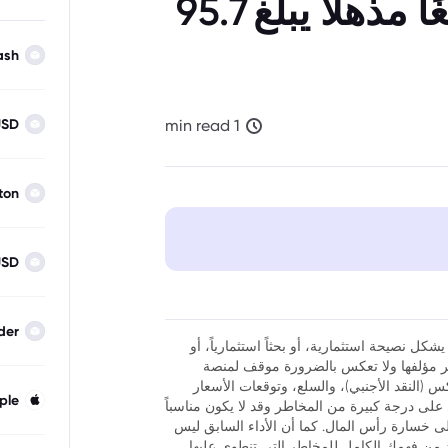
2010، كنت ستحقق مبلغًا مذهلًا يبلغ 95.7
ash
USD
1 min read
ton
USD
der
شكل نصيحة استثمارية، أو بحثاً استثمارياً، أو
نظر مؤلفها ولا تعكس بالضرورة موقف لمنصة
فوركس (النقد الأجنبي)، والسلع، وتوقعات الأسعار
ple
ر أن تداول العقود مقابل الفروقات (CFDs) ينطوي على درجة كبيرة من المخاطر وقد لا يكون مناسباً
لى خسارة رأس المال. كما أن الأداء السابق ليس
كد من فهمك الكامل للمخاطر التي تنطوي عليها