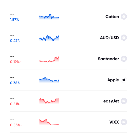
--
Cotton
1.57%
--
AUD/USD
0.47%
--
Santander
-0.19%
--
Apple
0.38%
--
easyJet
-0.51%
--
VIXX
-0.53%