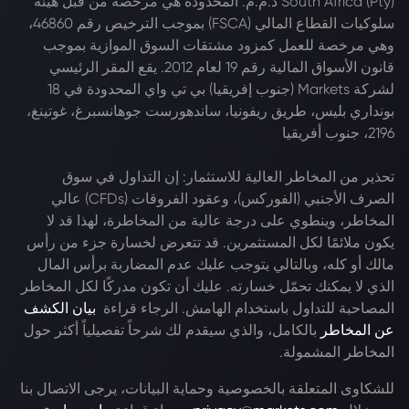
South Africa (Pty) ذ.م.م. المحدودة هي مرخصة من قبل هيئة
سلوكيات القطاع المالي (FSCA) بموجب الترخيص رقم 46860،
وهي مرخصة للعمل كمزود مشتقات السوق الموازية بموجب
قانون الأسواق المالية رقم 19 لعام 2012. يقع المقر الرئيسي
لشركة Markets (جنوب إفريقيا) بي تي واي المحدودة في 18
بونداري بليس، طريق ريفونيا، ساندهورست جوهانسبرغ، غوتينغ،
2196، جنوب أفريقيا
تحذير من المخاطر العالية للاستثمار: إن التداول في سوق
الصرف الأجنبي (الفوركس)، وعقود الفروقات (CFDs) عالي
المخاطر، وينطوي على درجة عالية من المخاطرة، لهذا قد لا
يكون ملائمًا لكل المستثمرين. قد تتعرض لخسارة جزء من رأس
مالك أو كله، وبالتالي يتوجب عليك عدم المضاربة برأس المال
الذي لا يمكنك تحمّل خسارته. عليك أن تكون مدركًا لكل المخاطر
المصاحبة للتداول باستخدام الهامش. الرجاء قراءة
بيان الكشف
عن المخاطر
بالكامل، والذي سيقدم لك شرحاً تفصيلياً أكثر حول
المخاطر المشمولة.
للشكاوى المتعلقة بالخصوصية وحماية البيانات، يرجى الاتصال بنا