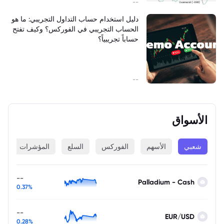
--
دليل استخدام حساب التداول التجريبي: ما هو
الحساب التجريبي في الفوركس؟ وكيف تفتح
حساباً تجريبياً؟
--
الأسواق
شعبي
الأسهم
الفوركس
السلع
المؤشرات
ا
--
Palladium - Cash
0.37%
--
EUR/USD
0.28%