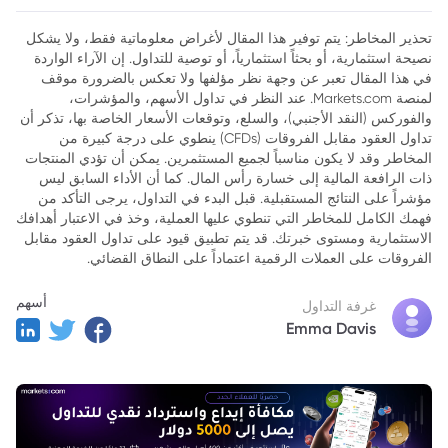
تحذير المخاطر: يتم توفير هذا المقال لأغراض معلوماتية فقط، ولا يشكل
نصيحة استثمارية، أو بحثاً استثمارياً، أو توصية للتداول. إن الآراء الواردة
في هذا المقال تعبر عن وجهة نظر مؤلفها ولا تعكس بالضرورة موقف
لمنصة Markets.com. عند النظر في تداول الأسهم، والمؤشرات،
والفوركس (النقد الأجنبي)، والسلع، وتوقعات الأسعار الخاصة بها، تذكر أن
تداول العقود مقابل الفروقات (CFDs) ينطوي على درجة كبيرة من
المخاطر وقد لا يكون مناسباً لجميع المستثمرين. يمكن أن تؤدي المنتجات
ذات الرافعة المالية إلى خسارة رأس المال. كما أن الأداء السابق ليس
مؤشراً على النتائج المستقبلية. قبل البدء في التداول، يرجى التأكد من
فهمك الكامل للمخاطر التي تنطوي عليها العملية، وخذ في الاعتبار أهدافك
الاستثمارية ومستوى خبرتك. قد يتم تطبيق قيود على تداول العقود مقابل
الفروقات على العملات الرقمية اعتماداً على النطاق القضائي.
أسهم
غرفة التداول
Emma Davis