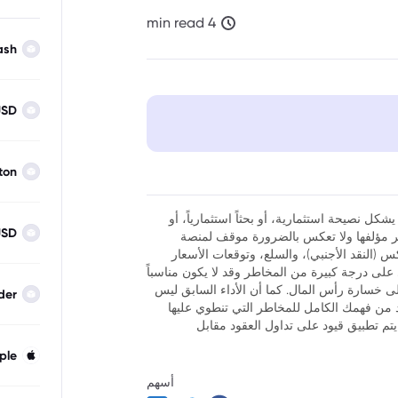
4 min read
ash
USD
ton
شكل نصيحة استثمارية، أو بحثاً استثمارياً، أو
USD
نظر مؤلفها ولا تعكس بالضرورة موقف لمنصة
فوركس (النقد الأجنبي)، والسلع، وتوقعات الأسعار
ر أن تداول العقود مقابل الفروقات (CFDs) ينطوي على درجة كبيرة من المخاطر وقد لا يكون مناسباً
لى خسارة رأس المال. كما أن الأداء السابق ليس
der
كد من فهمك الكامل للمخاطر التي تنطوي عليها
يتم تطبيق قيود على تداول العقود مقابل
ple
أسهم