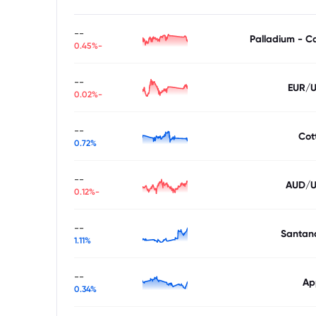
--
Palladium - C
-0.45%
--
EUR/
-0.02%
--
Cot
0.72%
--
AUD/
-0.12%
--
Santan
1.11%
--
Ap
0.34%