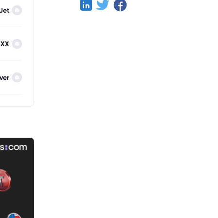
Jet
IXX
lver