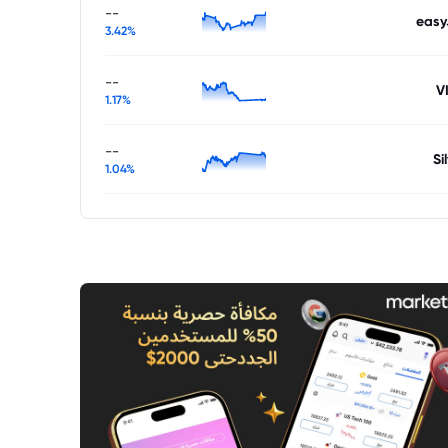
--
easy
3.42%
--
V
1.17%
--
Si
1.04%