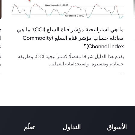
ما هي استراتيجية مؤشر قناة السلع (CCI): ما هي
د
معادلة حساب مؤشر قناة السلع (Commodity
ا
Channel Index)؟
ت
يقدم هذا الدليل شرحًا مفصلًا لاستراتيجية CCI، وطريقة
ف
حسابه، وتفسيره، واستخداماته العملية.
و
و
-
--
الأسواق
التداول
تعلّم