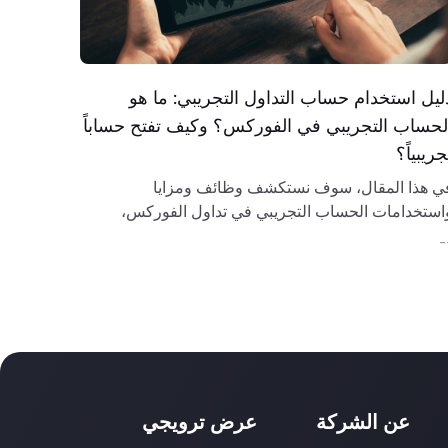
ليل استخدام حساب التداول التجريبي: ما هو
لحساب التجريبي في الفوركس؟ وكيف تفتح حساباً
جريبياً؟
ي هذا المقال، سوف نستكشف وظائف ومزايا
استخدامات الحساب التجريبي في تداول الفوركس،
كيفية فتح حساب تجريبي على منصة markets.com.
-
عن الشركة
عرض ترويجي