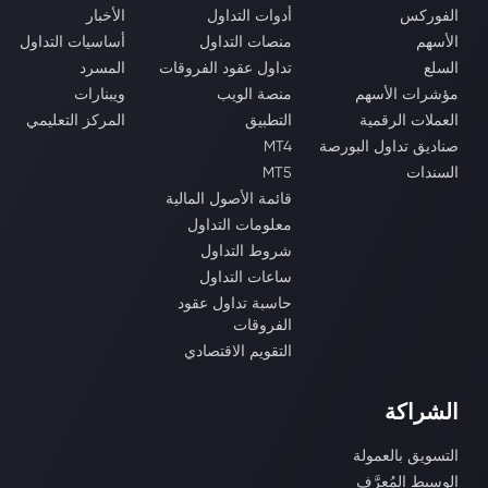
الفوركس
أدوات التداول
الأخبار
الأسهم
منصات التداول
أساسيات التداول
السلع
تداول عقود الفروقات
المسرد
مؤشرات الأسهم
منصة الويب
ويبنارات
العملات الرقمية
التطبيق
المركز التعليمي
صناديق تداول البورصة
MT4
السندات
MT5
قائمة الأصول المالية
معلومات التداول
شروط التداول
ساعات التداول
حاسبة تداول عقود
الفروقات
التقويم الاقتصادي
الشراكة
التسويق بالعمولة
الوسيط المُعرَّف