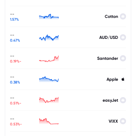
--
Cotton
1.57%
--
AUD/USD
0.47%
--
Santander
-0.19%
--
Apple
0.38%
--
easyJet
-0.51%
--
VIXX
-0.53%