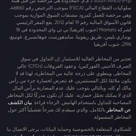
South Africa (Pty) ذ.م.م. المحدودة هي مرخصة من قبل هيئة
سلوكيات القطاع المالي (FSCA) بموجب الترخيص رقم 46860،
وهي مرخصة للعمل كمزود مشتقات السوق الموازية بموجب
قانون الأسواق المالية رقم 19 لعام 2012. يقع المقر الرئيسي
لشركة Markets (جنوب إفريقيا) بي تي واي المحدودة في 18
بونداري بليس، طريق ريفونيا، ساندهورست جوهانسبرغ، غوتينغ،
2196، جنوب أفريقيا
تحذير من المخاطر العالية للاستثمار: إن التداول في سوق
الصرف الأجنبي (الفوركس)، وعقود الفروقات (CFDs) عالي
المخاطر، وينطوي على درجة عالية من المخاطرة، لهذا قد لا
يكون ملائمًا لكل المستثمرين. قد تتعرض لخسارة جزء من رأس
مالك أو كله، وبالتالي يتوجب عليك عدم المضاربة برأس المال
الذي لا يمكنك تحمّل خسارته. عليك أن تكون مدركًا لكل المخاطر
المصاحبة للتداول باستخدام الهامش. الرجاء قراءة
بيان الكشف
عن المخاطر
بالكامل، والذي سيقدم لك شرحاً تفصيلياً أكثر حول
المخاطر المشمولة.
للشكاوى المتعلقة بالخصوصية وحماية البيانات، يرجى الاتصال بنا