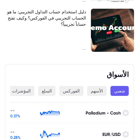
--
دليل استخدام حساب التداول التجريبي: ما هو
الحساب التجريبي في الفوركس؟ وكيف تفتح
حساباً تجريبياً؟
--
الأسواق
شعبي
الأسهم
الفوركس
السلع
المؤشرات
ا
--
Palladium - Cash
0.37%
--
EUR/USD
0.28%