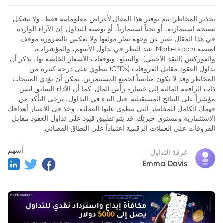
2. العوامل الرئيسية وراء انخفاض سهم TEM
تحذير المخاطر: يتم توفير هذا المقال لأغراض معلوماتية فقط، ولا يشكل
نصيحة استثمارية، أو بحثاً استثمارياً، أو توصية للتداول. إن الآراء الواردة
3. الآثار على تيمبوس آي
في هذا المقال تعبر عن وجهة نظر مؤلفها ولا تعكس بالضرورة موقف
4. الخلاصة
لمنصة Markets.com. عند النظر في تداول الأسهم، والمؤشرات،
والفوركس (النقد الأجنبي)، والسلع، وتوقعات الأسعار الخاصة بها، تذكر أن
تداول العقود مقابل الفروقات (CFDs) ينطوي على درجة كبيرة من
المخاطر وقد لا يكون مناسباً لجميع المستثمرين. يمكن أن تؤدي المنتجات
ذات الرافعة المالية إلى خسارة رأس المال. كما أن الأداء السابق ليس
مؤشراً على النتائج المستقبلية. قبل البدء في التداول، يرجى التأكد من
فهمك الكامل للمخاطر التي تنطوي عليها العملية، وخذ في الاعتبار أهدافك
الاستثمارية ومستوى خبرتك. قد يتم تطبيق قيود على تداول العقود مقابل
الفروقات على العملات الرقمية اعتماداً على النطاق القضائي.
أسهم
غرفة التداول
Emma Davis