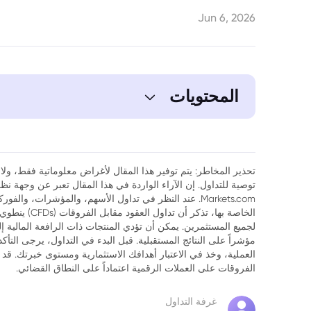
Jun 6, 2026
المحتويات
1. محركات الصعود الحالي في سوق الأسهم الأمريكي
2. تحذيرات من TS Lombard: ال
تحذير المخاطر: يتم توفير هذا المقال لأغراض معلوماتية فقط، ولا ي
الاصطناعي
توصية للتداول. إن الآراء الواردة في هذا المقال تعبر عن وجهة 
Markets.com. عند النظر في تداول الأسهم، والمؤشرات، وال
3. تاريخ من الشكوك ومسار التفاؤل الحالي
الخاصة بها، تذك
لجميع المستثمرين. يمكن أن تؤدي المنتجات ذات الرافعة المالية إ
4. دورة رأس المال المغلقة: مصدر القلق الأساسي
مؤشراً على النتائج المستقبلية. قبل البدء في التداول، يرجى التأ
العملية، وخذ في الاعتبار أهدافك الاستثمارية ومستوى خبرتك. قد 
5. إشارات ذروة السوق: الاكتتاب العام وتشديد السياسة النقدية
الفروقات على العملات الرقمية اعتماداً على النطاق القضائي.
6. شكوك حول استدامة الارتفاع المدفوع بالذكاء الاصطناعي
غرفة التداول