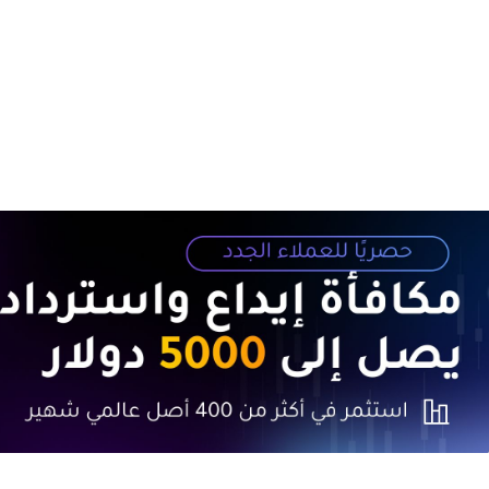
1. محركات الصعود الحالي في سوق الأسهم الأمريكي
الارتفا
3. تاريخ من الشكوك ومسار التفاؤل الحالي
4. دورة رأس المال المغلقة: مصدر القلق الأساسي
5. إش
السياسة
6. شك
الاصطن