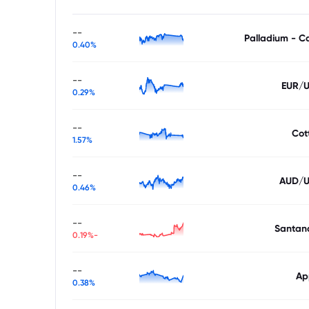
--
Palladium - C
0.40%
--
EUR/
0.29%
--
Cot
1.57%
--
AUD/
0.46%
--
Santan
-0.19%
--
Ap
0.38%