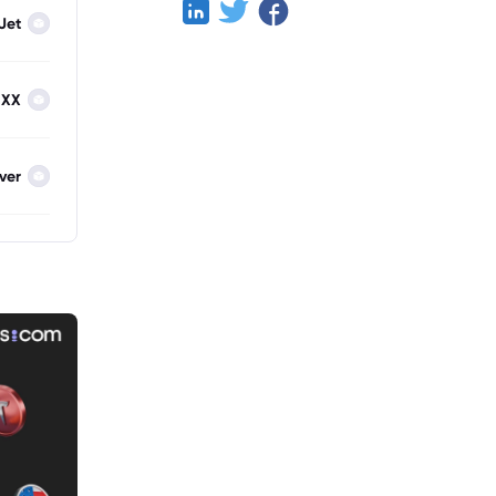
Jet
IXX
lver