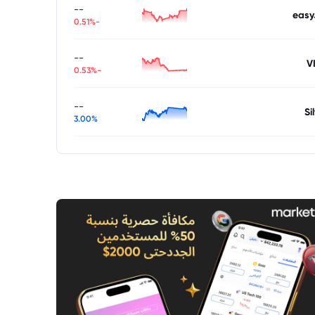
--
easy
-0.51%
--
V
-0.53%
--
Si
3.00%