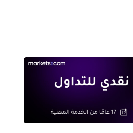
2. تحذيرات من TS Lombard: المخاطر الكامنة في
ع المدفوع بالذكاء الاصطناعي
ارات ذروة السوق: الاكتتاب العام وتشديد
 النقدية
وك حول استدامة الارتفاع المدفوع بالذكاء
اعي