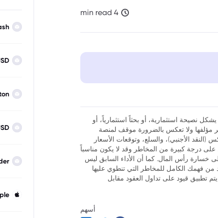
4 min read
ash
USD
ton
مخاطر الكامنة في الارتفاع المدفوع بالذكاء
شكل نصيحة استثمارية، أو بحثاً استثمارياً، أو
USD
نظر مؤلفها ولا تعكس بالضرورة موقف لمنصة
فوركس (النقد الأجنبي)، والسلع، وتوقعات الأسعار
ر أن تداول العقود مقابل الفروقات (CFDs) ينطوي على درجة كبيرة من المخاطر وقد لا يكون مناسباً
لى خسارة رأس المال. كما أن الأداء السابق ليس
der
كد من فهمك الكامل للمخاطر التي تنطوي عليها
يتم تطبيق قيود على تداول العقود مقابل
ple
أسهم